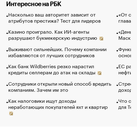
Интересное на РБК
Насколько ваш авторитет зависит от
«От спо
атрибутов престижа? Тест для лидеров
глава к
Казино проиграло. Как ИИ-агенты
«Деньги
разрушают букмекерскую индустрию
Маск в 
Выживают сильнейших. Почему компании
Функции
избавляются от лучших сотрудников
основ э
Как банк Wildberries резко нарастил
ЕС раз
кредиты селлерам до атак на склады
нефти —
Сотрудники открыли новый способ вредить
Стресс 
компаниям. Зачем им это
доходов
Как налоговики ищут доходы
Что обв
неработающих покупателей яхт и квартир
для Tel