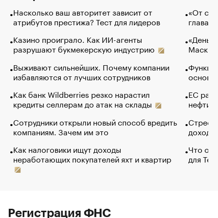
Насколько ваш авторитет зависит от
«От спо
атрибутов престижа? Тест для лидеров
глава к
Казино проиграло. Как ИИ-агенты
«Деньги
разрушают букмекерскую индустрию
Маск в 
Выживают сильнейших. Почему компании
Функции
избавляются от лучших сотрудников
основ э
Как банк Wildberries резко нарастил
ЕС раз
кредиты селлерам до атак на склады
нефти —
Сотрудники открыли новый способ вредить
Стресс 
компаниям. Зачем им это
доходов
Как налоговики ищут доходы
Что обв
неработающих покупателей яхт и квартир
для Tel
Регистрация ФНС