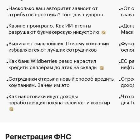
Насколько ваш авторитет зависит от
«От спо
атрибутов престижа? Тест для лидеров
глава к
Казино проиграло. Как ИИ-агенты
«Деньги
разрушают букмекерскую индустрию
Маск в 
Выживают сильнейших. Почему компании
Функции
избавляются от лучших сотрудников
основ э
Как банк Wildberries резко нарастил
ЕС раз
кредиты селлерам до атак на склады
нефти —
Сотрудники открыли новый способ вредить
Стресс 
компаниям. Зачем им это
доходов
Как налоговики ищут доходы
Что обв
неработающих покупателей яхт и квартир
для Tel
Регистрация ФНС