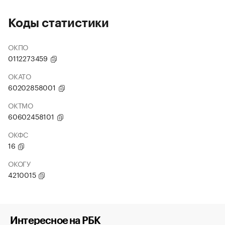
Коды статистики
ОКПО
0112273459
ОКАТО
60202858001
ОКТМО
60602458101
ОКФС
16
ОКОГУ
4210015
Интересное на РБК