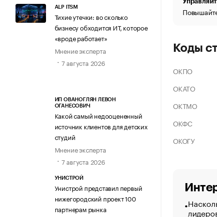
Управляйт
ALP ITSM
Повышайте
Тихие утечки: во сколько
бизнесу обходится ИТ, которое
«вроде работает»
Коды с
Мнение эксперта
7 августа 2026
ОКПО
ОКАТО
ИП ОВАНОГЛЯН ЛЕВОН
ОКТМО
ОГАНЕСОВИЧ
Какой самый недооцененный
ОКФС
источник клиентов для детских
студий
ОКОГУ
Мнение эксперта
7 августа 2026
УНИСТРОЙ
Интер
Унистрой представил первый
нижегородский проект 100
Насколь
партнерам рынка
лидеро