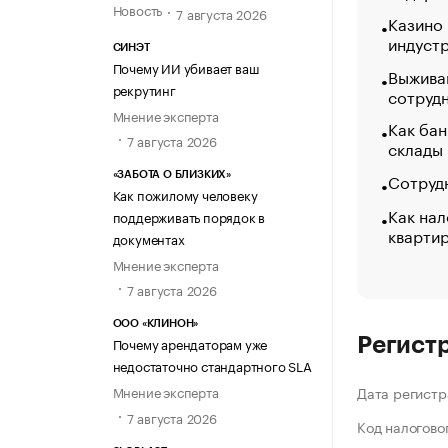
Новость
7 августа 2026
Казино
индуст
СИНЭТ
Почему ИИ убивает ваш
Выжива
рекрутинг
сотруд
Мнение эксперта
Как бан
7 августа 2026
склады
Сотрудн
«ЗАБОТА О БЛИЗКИХ»
Как пожилому человеку
Как нал
поддерживать порядок в
кварти
документах
Мнение эксперта
7 августа 2026
ООО «КЛИНОН»
Почему арендаторам уже
Регист
недостаточно стандартного SLA
Мнение эксперта
Дата регистр
7 августа 2026
Код налогово