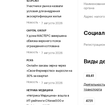
SLOPLAST
Наименование
Участники рынка назвали
органа
условия для внедрения
экосертификации жилья
Адрес налого
Новость
7 августа 2026
CAPITAL GROUP
Социал
У дома МАСТЕРС завершена
обвязка верхнего пояса
Регистрацио
ограждения котлована
Новость
7 августа 2026
Виды д
РСХБ
Онлайн-заказы зерна через
«Свое Фермерство» выросли на
30% за квартал
49.41
Новость
7 августа 2026
Деятельность
транспорта
НЕТРИКА МЕДИЦИНА
«Нетрика Медицина» вошла в
ИТ-рейтинги CNews500 и
47.11