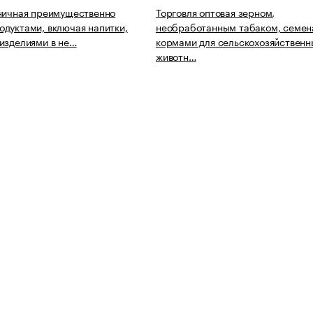
ничная преимущественно
Торговля оптовая зерном,
дуктами, включая напитки,
необработанным табаком, семен
изделиями в не…
кормами для сельскохозяйственн
животн…