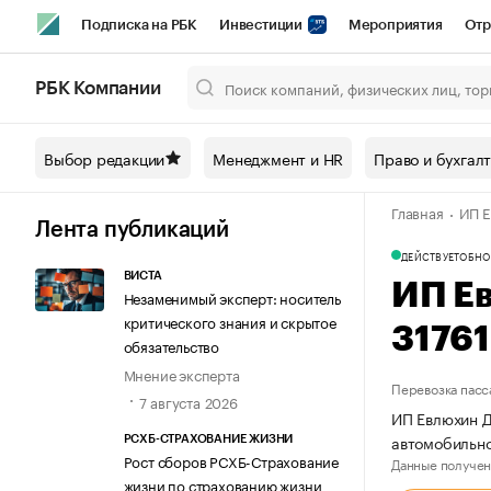
Подписка на РБК
Инвестиции
Мероприятия
Отр
Спорт
Школа управления РБК
РБК Образование
РБ
РБК Компании
Город
Стиль
Крипто
РБК Бизнес-среда
Дискусси
Выбор редакции
Менеджмент и HR
Право и бухгал
Спецпроекты СПб
Конференции СПб
Спецпроекты
Главная
ИП Е
Технологии и медиа
Финансы
Рынок наличной валют
Лента публикаций
ДЕЙСТВУЕТ
ОБНО
ВИСТА
ИП Е
Незаменимый эксперт: носитель
критического знания и скрытое
3176
обязательство
Мнение эксперта
Перевозка пасс
7 августа 2026
ИП Евлюхин Д
автомобильно
РСХБ-СТРАХОВАНИЕ ЖИЗНИ
Рост сборов РСХБ-Страхование
Данные получен
жизни по страхованию жизни