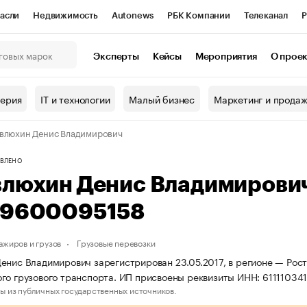
асли
Недвижимость
Autonews
РБК Компании
Телеканал
Р
К Курсы
РБК Life
Тренды
Визионеры
Национальные проекты
Эксперты
Кейсы
Мероприятия
О прое
онный клуб
Исследования
Кредитные рейтинги
Франшизы
Г
терия
IT и технологии
Малый бизнес
Маркетинг и прода
Проверка контрагентов
Политика
Экономика
Бизнес
влюхин Денис Владимирович
ы
ВЛЕНО
влюхин Денис Владимирови
19600095158
ажиров и грузов
Грузовые перевозки
енис Владимирович зарегистрирован 23.05.2017, в регионе — Рост
го грузового транспорта. ИП присвоены реквизиты ИНН: 6111103
ы из публичных государственных источников.