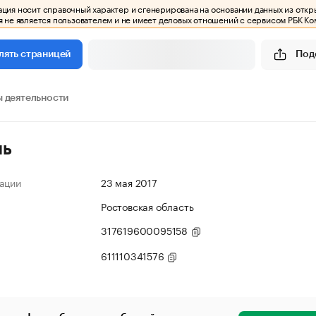
ия носит справочный характер и сгенерирована на основании данных из откр
 не является пользователем и не имеет деловых отношений с сервисом РБК Ко
Под
лять страницей
 деятельности
ль
ации
23 мая 2017
Ростовская область
317619600095158
611110341576