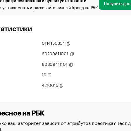
е профилем бизнеса и публикуйте новости
Получить дос
 узнаваемость и развивайте личный бренд на РБК
татистики
0114150354
60209811001
60609411101
16
4210015
есное на РБК
ко ваш авторитет зависит от атрибутов престижа? Тест д
в