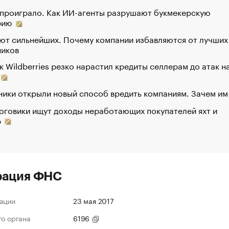
 проиграло. Как ИИ-агенты разрушают букмекерскую
рию
ют сильнейших. Почему компании избавляются от лучших
ников
к Wildberries резко нарастил кредиты селлерам до атак н
ики открыли новый способ вредить компаниям. Зачем им
оговики ищут доходы неработающих покупателей яхт и
р
рация ФНС
ации
23 мая 2017
го органа
6196