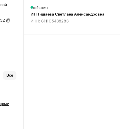
овой
ДЕЙСТВУЕТ
ИП Тишаева Светлана Александровна
/32
ИНН: 611105438283
Все
ощами