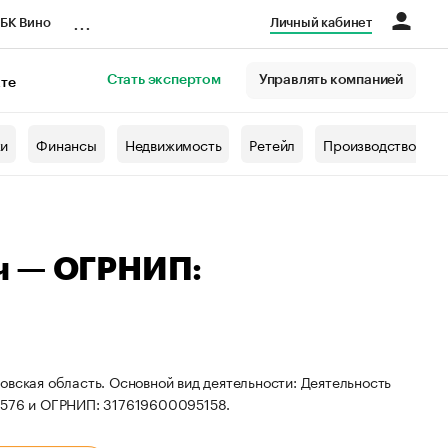
...
БК Вино
Личный кабинет
Стать экспертом
Управлять компанией
кте
азета
жи
Финансы
Недвижимость
Ретейл
Производство
ч — ОГРНИП:
овская область. Основной вид деятельности: Деятельность
41576 и ОГРНИП: 317619600095158.