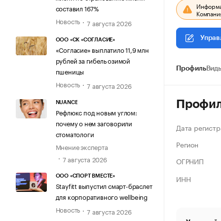
Информац
составил 167%
Компания
Новость
7 августа 2026
Управ
ООО «СК «СОГЛАСИЕ»
«Согласие» выплатило 11,9 млн
рублей за гибель озимой
Профиль
Виды
пшеницы
Новость
7 августа 2026
Профи
NUANCE
Рефлюкс под новым углом:
почему о нем заговорили
Дата регистр
стоматологи
Регион
Мнение эксперта
7 августа 2026
ОГРНИП
ИНН
ООО «СПОРТ ВМЕСТЕ»
Stayfitt выпустил смарт-браслет
для корпоративного wellbeing
Новость
7 августа 2026