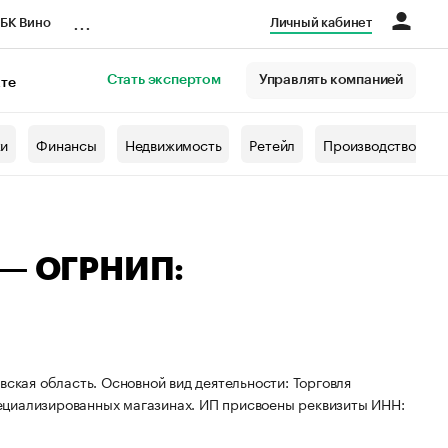
...
БК Вино
Личный кабинет
Стать экспертом
Управлять компанией
кте
азета
жи
Финансы
Недвижимость
Ретейл
Производство
 — ОГРНИП:
вская область. Основной вид деятельности: Торговля
ециализированных магазинах. ИП присвоены реквизиты ИНН: