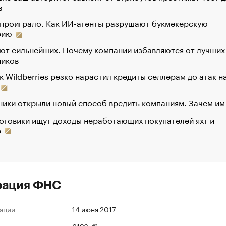
в
 проиграло. Как ИИ-агенты разрушают букмекерскую
рию
ют сильнейших. Почему компании избавляются от лучших
ников
к Wildberries резко нарастил кредиты селлерам до атак н
ики открыли новый способ вредить компаниям. Зачем им
оговики ищут доходы неработающих покупателей яхт и
р
рация ФНС
ации
14 июня 2017