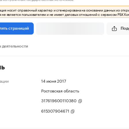
ия носит справочный характер и сгенерирована на основании данных из откр
 не является пользователем и не имеет деловых отношений с сервисом РБК Ко
Под
лять страницей
 деятельности
ль
ации
14 июня 2017
Ростовская область
317619600110380
615307904671