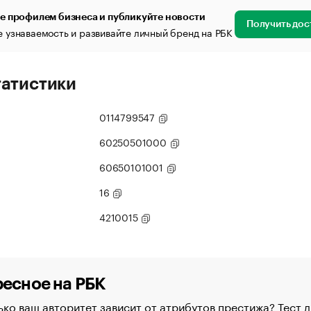
е профилем бизнеса и публикуйте новости
Получить дос
 узнаваемость и развивайте личный бренд на РБК
татистики
0114799547
60250501000
60650101001
16
4210015
есное на РБК
ко ваш авторитет зависит от атрибутов престижа? Тест д