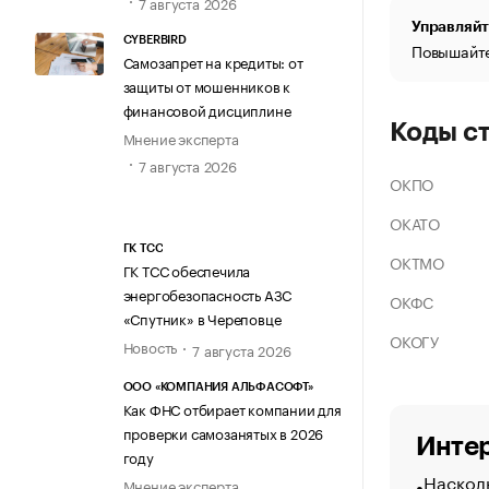
7 августа 2026
Управляйт
CYBERBIRD
Повышайте
Самозапрет на кредиты: от
защиты от мошенников к
финансовой дисциплине
Коды с
Мнение эксперта
7 августа 2026
ОКПО
ОКАТО
ГК ТСС
ОКТМО
ГК ТСС обеспечила
энергобезопасность АЗС
ОКФС
«Спутник» в Череповце
ОКОГУ
Новость
7 августа 2026
ООО «КОМПАНИЯ АЛЬФАСОФТ»
Как ФНС отбирает компании для
проверки самозанятых в 2026
Интер
году
Насколь
Мнение эксперта