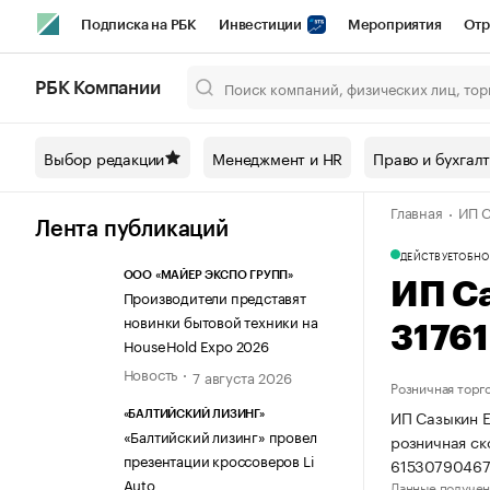
Подписка на РБК
Инвестиции
Мероприятия
Отр
Спорт
Школа управления РБК
РБК Образование
РБ
РБК Компании
Город
Стиль
Крипто
РБК Бизнес-среда
Дискусси
Выбор редакции
Менеджмент и HR
Право и бухгал
Спецпроекты СПб
Конференции СПб
Спецпроекты
Главная
ИП С
Технологии и медиа
Финансы
Рынок наличной валют
Лента публикаций
ДЕЙСТВУЕТ
ОБНО
ООО «МАЙЕР ЭКСПО ГРУПП»
ИП С
Производители представят
новинки бытовой техники на
3176
HouseHold Expo 2026
Новость
7 августа 2026
Розничная торг
ИП Сазыкин Е
«БАЛТИЙСКИЙ ЛИЗИНГ»
«Балтийский лизинг» провел
розничная ск
презентации кроссоверов Li
61530790467
Auto
Данные получен