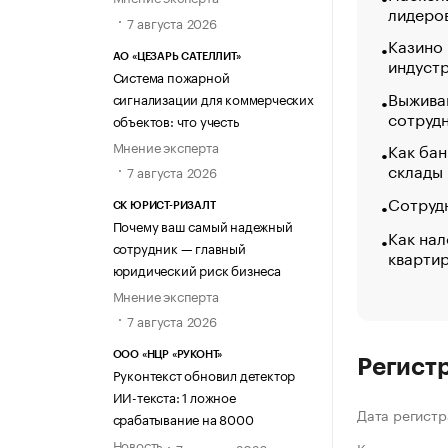
лидеро
7 августа 2026
Казино
АО «ЦЕЗАРЬ САТЕЛЛИТ»
индуст
Система пожарной
Выжива
сигнализации для коммерческих
сотруд
объектов: что учесть
Мнение эксперта
Как бан
склады
7 августа 2026
Сотрудн
СК ЮРИСТ-РИЗАЛТ
Почему ваш самый надежный
Как нал
сотрудник — главный
кварти
юридический риск бизнеса
Мнение эксперта
7 августа 2026
ООО «НЦР «РУКОНТ»
Регист
Руконтекст обновил детектор
ИИ-текста: 1 ложное
Дата регистр
срабатывание на 8000
Новость
7 августа 2026