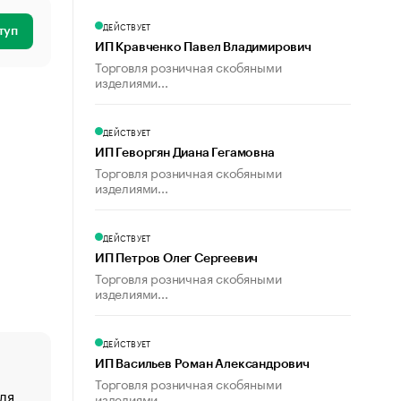
ДЕЙСТВУЕТ
туп
ИП Кравченко Павел Владимирович
Торговля розничная скобяными
изделиями...
ДЕЙСТВУЕТ
ИП Геворгян Диана Гегамовна
Торговля розничная скобяными
изделиями...
ДЕЙСТВУЕТ
ИП Петров Олег Сергеевич
Торговля розничная скобяными
изделиями...
ДЕЙСТВУЕТ
ИП Васильев Роман Александрович
Торговля розничная скобяными
ля
«От спорта тело стареет иначе». Как живет глава ко
изделиями...