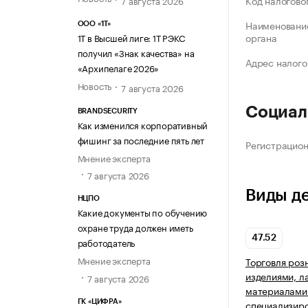
Код налогово
Наименование
ООО «1Т»
органа
1Т в Высшей лиге: 1Т РЭКС
получил «Знак качества» на
Адрес налого
«Архипелаге 2026»
Новость
7 августа 2026
Социал
BRANDSECURITY
Как изменился корпоративный
фишинг за последние пять лет
Регистрацио
Мнение эксперта
7 августа 2026
Виды д
НЦПО
Какие документы по обучению
охране труда должен иметь
47.52
работодатель
Мнение эксперта
Торговля роз
изделиями, 
7 августа 2026
материалами 
специализир
ГК «ЦИФРА»