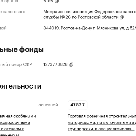
го органа
6196
 налогового
Межрайонная инспекция Федеральной налог
службы № 26 по Ростовской области
вой
344019, Ростов-на-Дону г, Мясникова ул, д 52
ьные фонды
нный номер СФР
1273773828
еятельности
47.52.7
ОСНОВНОЙ
ничная скобяными
Торговля розничная строительны
лакокрасочными
материалами, не включенными в 
и стеклом в
группировки, в специализирова…
ованных м…