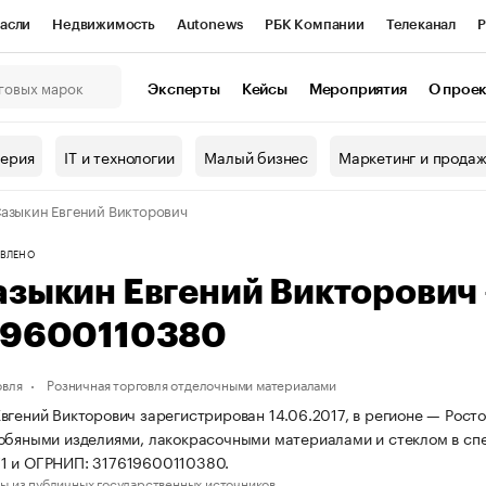
асли
Недвижимость
Autonews
РБК Компании
Телеканал
Р
К Курсы
РБК Life
Тренды
Визионеры
Национальные проекты
Эксперты
Кейсы
Мероприятия
О прое
онный клуб
Исследования
Кредитные рейтинги
Франшизы
Г
терия
IT и технологии
Малый бизнес
Маркетинг и прода
Проверка контрагентов
Политика
Экономика
Бизнес
азыкин Евгений Викторович
ы
ВЛЕНО
азыкин Евгений Викторович
19600110380
овля
Розничная торговля отделочными материалами
вгений Викторович зарегистрирован 14.06.2017, в регионе — Росто
обяными изделиями, лакокрасочными материалами и стеклом в сп
1 и ОГРНИП: 317619600110380.
ы из публичных государственных источников.