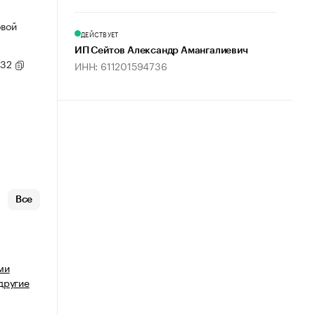
овой
ДЕЙСТВУЕТ
ИП Сейтов Александр Амангалиевич
/32
ИНН: 611201594736
Все
ми
другие