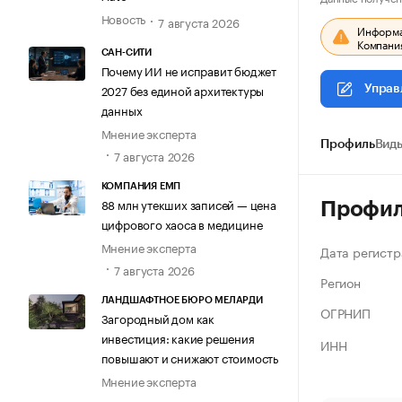
Новость
7 августа 2026
Информац
Компания
САН-СИТИ
Почему ИИ не исправит бюджет
2027 без единой архитектуры
Управ
данных
Мнение эксперта
Профиль
Виды
7 августа 2026
КОМПАНИЯ ЕМП
88 млн утекших записей — цена
Профи
цифрового хаоса в медицине
Мнение эксперта
Дата регистр
7 августа 2026
Регион
ЛАНДШАФТНОЕ БЮРО МЕЛАРДИ
ОГРНИП
Загородный дом как
инвестиция: какие решения
ИНН
повышают и снижают стоимость
Мнение эксперта