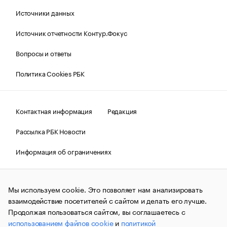
Источники данных
Источник отчетности Контур.Фокус
Вопросы и ответы
Политика Cookies РБК
Контактная информация
Редакция
Рассылка РБК Новости
Информация об ограничениях
Правовая информация
О соблюдении авторских прав
Мы используем cookie. Это позволяет нам анализировать
© АО «РОСБИЗНЕСКОНСАЛТИНГ»,
1995–2026.
Сообщения
и материалы информационного агентства «РБК»
взаимодействие посетителей с сайтом и делать его лучше.
(зарегистрировано Федеральной службой по надзору в сфере
Продолжая пользоваться сайтом, вы соглашаетесь с
связи, информационных технологий и массовых
использованием файлов cookie
и
политикой
коммуникаций (Роскомнадзор) 09.12.2015 за номером ИА