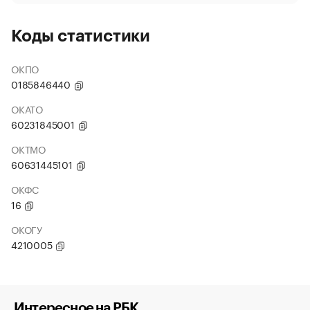
Коды статистики
ОКПО
0185846440
ОКАТО
60231845001
ОКТМО
60631445101
ОКФС
16
ОКОГУ
4210005
Интересное на РБК