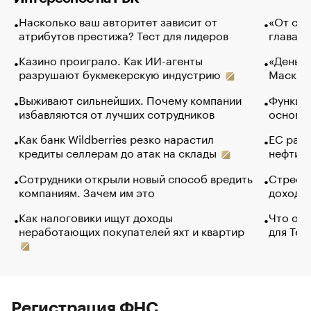
Насколько ваш авторитет зависит от
«От спо
атрибутов престижа? Тест для лидеров
глава к
Казино проиграло. Как ИИ-агенты
«Деньги
разрушают букмекерскую индустрию
Маск в 
Выживают сильнейших. Почему компании
Функции
избавляются от лучших сотрудников
основ э
Как банк Wildberries резко нарастил
ЕС раз
кредиты селлерам до атак на склады
нефти —
Сотрудники открыли новый способ вредить
Стресс 
компаниям. Зачем им это
доходов
Как налоговики ищут доходы
Что обв
неработающих покупателей яхт и квартир
для Tel
Регистрация ФНС