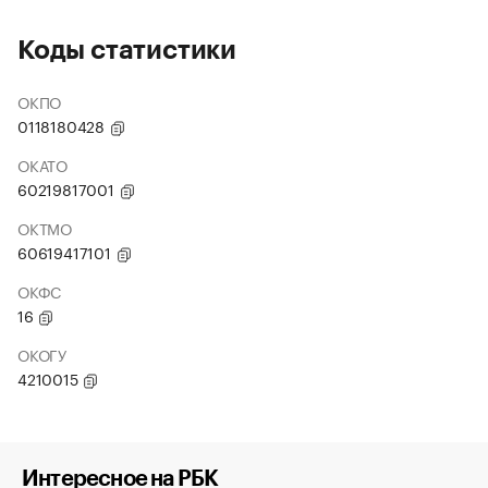
Коды статистики
ОКПО
0118180428
ОКАТО
60219817001
ОКТМО
60619417101
ОКФС
16
ОКОГУ
4210015
Интересное на РБК