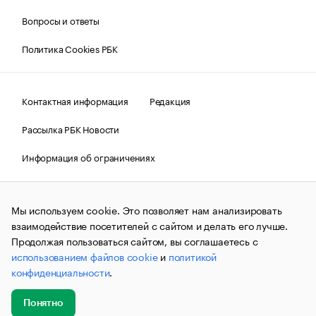
Вопросы и ответы
Политика Cookies РБК
Контактная информация
Редакция
Рассылка РБК Новости
Информация об ограничениях
Правовая информация
О соблюдении авторских прав
Мы используем cookie. Это позволяет нам анализировать
© АО «РОСБИЗНЕСКОНСАЛТИНГ»,
1995–2026.
Сообщения
и материалы информационного агентства «РБК»
взаимодействие посетителей с сайтом и делать его лучше.
(зарегистрировано Федеральной службой по надзору в сфере
Продолжая пользоваться сайтом, вы соглашаетесь с
связи, информационных технологий и массовых
использованием файлов cookie
и
политикой
коммуникаций (Роскомнадзор) 09.12.2015 за номером ИА
№ФС77-63848) сопровождаются пометкой «РБК». Отдельные
конфиденциальности
.
публикации могут содержать информацию,
не предназначенную для пользователей
до 18 лет.
companycardsfeedback@rbc.ru
Понятно