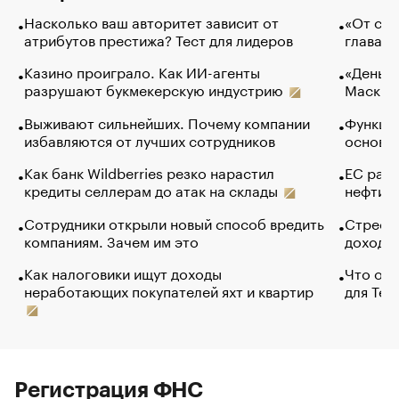
Насколько ваш авторитет зависит от
«От спо
атрибутов престижа? Тест для лидеров
глава к
Казино проиграло. Как ИИ-агенты
«Деньги
разрушают букмекерскую индустрию
Маск в 
Выживают сильнейших. Почему компании
Функции
избавляются от лучших сотрудников
основ э
Как банк Wildberries резко нарастил
ЕС раз
кредиты селлерам до атак на склады
нефти —
Сотрудники открыли новый способ вредить
Стресс 
компаниям. Зачем им это
доходов
Как налоговики ищут доходы
Что обв
неработающих покупателей яхт и квартир
для Tel
Регистрация ФНС