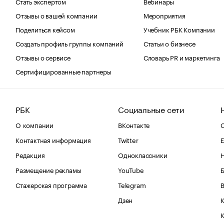
Стать экспертом
Вебинары
Отзывы о вашей компании
Мероприятия
Поделиться кейсом
Учебник РБК Компании
Создать профиль группы компаний
Статьи о бизнесе
Отзывы о сервисе
Словарь PR и маркетинга
Сертифицированные партнеры
РБК
Социальные сети
О компании
ВКонтакте
С
Контактная информация
Twitter
Е
Редакция
Одноклассники
Размещение рекламы
YouTube
Стажерская программа
Telegram
В
Дзен
К