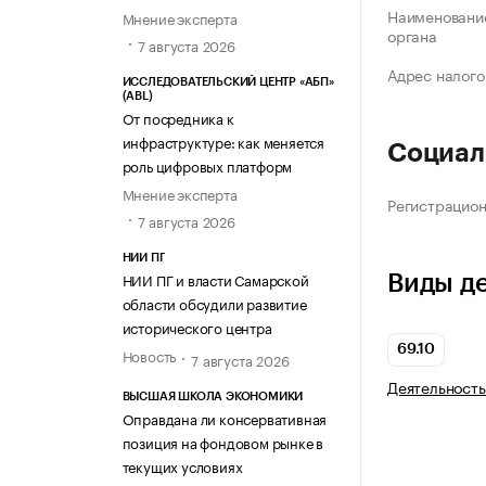
Наименование
Мнение эксперта
органа
7 августа 2026
Адрес налого
ИССЛЕДОВАТЕЛЬСКИЙ ЦЕНТР «АБП»
(ABL)
От посредника к
инфраструктуре: как меняется
Социал
роль цифровых платформ
Мнение эксперта
Регистрацио
7 августа 2026
НИИ ПГ
НИИ ПГ и власти Самарской
Виды д
области обсудили развитие
исторического центра
69.10
Новость
7 августа 2026
Деятельность
ВЫСШАЯ ШКОЛА ЭКОНОМИКИ
Оправдана ли консервативная
позиция на фондовом рынке в
текущих условиях