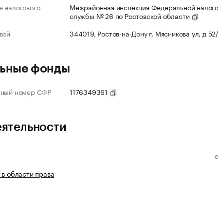
 налогового
Межрайонная инспекция Федеральной налог
службы № 26 по Ростовской области
вой
344019, Ростов-на-Дону г, Мясникова ул, д 52
ьные фонды
нный номер СФР
1176349361
еятельности
 в области права