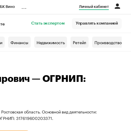
...
БК Вино
Личный кабинет
Стать экспертом
Управлять компанией
кте
азета
жи
Финансы
Недвижимость
Ретейл
Производство
ирович — ОГРНИП:
 Ростовская область. Основной вид деятельности:
 ОГРНИП: 317619600203371.