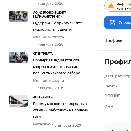
7 августа 2026
Информац
Компания
АО «ДЕЛОВОЙ ЦЕНТР
НЕЙРОХИРУРГИИ»
Судорожные приступы: что
Управ
нужно знать пациенту
Мнение эксперта
Профиль
7 августа 2026
СПЕКТРДАТА
Проверка кандидатов для
Профи
кадрового агентства: как
повысить качество отбора
Дата регистр
Мнение эксперта
Регион
7 августа 2026
ОГРНИП
АНО «АИПР»
Почему московские зарядные
ИНН
станции работают не в полную
силу
Интервью
7 августа 2026