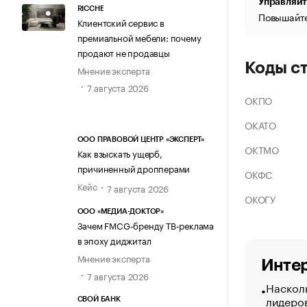
Управляйт
RICCHE
Повышайте
Клиентский сервис в
премиальной мебели: почему
продают не продавцы
Коды с
Мнение эксперта
7 августа 2026
ОКПО
ОКАТО
ООО ПРАВОВОЙ ЦЕНТР «ЭКСПЕРТ»
ОКТМО
Как взыскать ущерб,
причиненный дропперами
ОКФС
Кейс
7 августа 2026
ОКОГУ
ООО «МЕДИА-ДОКТОР»
Зачем FMCG-бренду ТВ-реклама
в эпоху диджитал
Мнение эксперта
Интер
7 августа 2026
Насколь
лидеро
СВОЙ БАНК