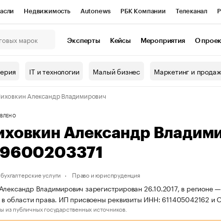
асли
Недвижимость
Autonews
РБК Компании
Телеканал
Р
К Курсы
РБК Life
Тренды
Визионеры
Национальные проекты
Эксперты
Кейсы
Мероприятия
О прое
онный клуб
Исследования
Кредитные рейтинги
Франшизы
Г
терия
IT и технологии
Малый бизнес
Маркетинг и прода
Проверка контрагентов
Политика
Экономика
Бизнес
иховкин Александр Владимирович
ы
ВЛЕНО
иховкин Александр Владим
19600203371
бухгалтерские услуги
Право и юриспруденция
Александр Владимирович зарегистрирован 26.10.2017, в регионе —
 в области права. ИП присвоены реквизиты ИНН: 611405042162 и
ы из публичных государственных источников.