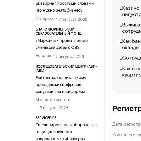
Эквайринг простыми словами:
Казино
что нужно знать бизнесу
индуст
Интервью
7 августа 2026
Выжива
сотруд
БЛАГОТВОРИТЕЛЬНЫЙ
ОБРАЗОВАТЕЛЬНЫЙ ФОНД
«МАРХАМАТ»
Как бан
«Мархамат» провел летние
склады
смены для детей с ОВЗ
Новость
7 августа 2026
Сотрудн
Как нал
ИССЛЕДОВАТЕЛЬСКИЙ ЦЕНТР «АБП»
(ABL)
кварти
Рейтинг как капитал: кому
принадлежит цифровая
репутация на платформах
Мнение эксперта
7 августа 2026
Регист
SERVICEPIPE
Дата регистр
Эшелонированная оборона: как
защищать бизнес от
Код налогово
современных киберугроз