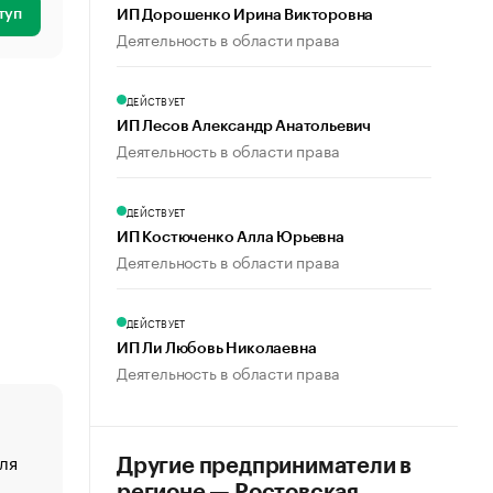
туп
ИП Дорошенко Ирина Викторовна
Деятельность в области права
ДЕЙСТВУЕТ
ИП Лесов Александр Анатольевич
Деятельность в области права
ДЕЙСТВУЕТ
ИП Костюченко Алла Юрьевна
Деятельность в области права
ДЕЙСТВУЕТ
ИП Ли Любовь Николаевна
Деятельность в области права
ля
«От спорта тело стареет иначе». Как живет глава ко
Другие предприниматели в
создавшей GTA