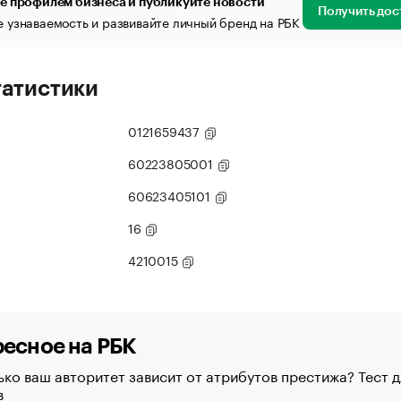
е профилем бизнеса и публикуйте новости
Получить дос
 узнаваемость и развивайте личный бренд на РБК
татистики
0121659437
60223805001
60623405101
16
4210015
есное на РБК
ко ваш авторитет зависит от атрибутов престижа? Тест д
в