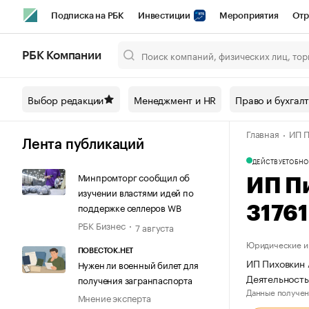
Подписка на РБК
Инвестиции
Мероприятия
Отр
Спорт
Школа управления РБК
РБК Образование
РБ
РБК Компании
Город
Стиль
Крипто
РБК Бизнес-среда
Дискусси
Выбор редакции
Менеджмент и HR
Право и бухгал
Спецпроекты СПб
Конференции СПб
Спецпроекты
Главная
ИП П
Технологии и медиа
Финансы
Рынок наличной валют
Лента публикаций
ДЕЙСТВУЕТ
ОБНО
Минпромторг сообщил об
ИП П
изучении властями идей по
поддержке селлеров WB
3176
РБК Бизнес
7 августа
Юридические и 
ПОВЕСТОК.НЕТ
ИП Пиховкин 
Нужен ли военный билет для
Деятельность
получения загранпаспорта
Данные получен
Мнение эксперта