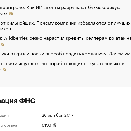
 проиграло. Как ИИ-агенты разрушают букмекерскую
рию
ют сильнейших. Почему компании избавляются от лучших
ников
к Wildberries резко нарастил кредиты селлерам до атак н
ики открыли новый способ вредить компаниям. Зачем им
оговики ищут доходы неработающих покупателей яхт и
р
рация ФНС
ации
26 октября 2017
го органа
6196