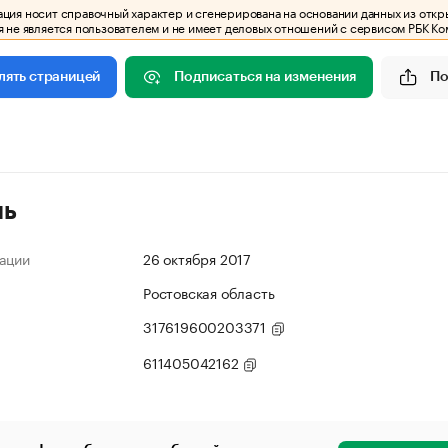
ия носит справочный характер и сгенерирована на основании данных из откр
 не является пользователем и не имеет деловых отношений с сервисом РБК Ко
Подписаться на изменения
По
лять страницей
ль
ации
26 октября 2017
Ростовская область
317619600203371
611405042162