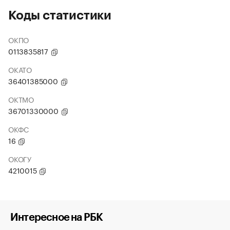
Коды статистики
ОКПО
0113835817
ОКАТО
36401385000
ОКТМО
36701330000
ОКФС
16
ОКОГУ
4210015
Интересное на РБК