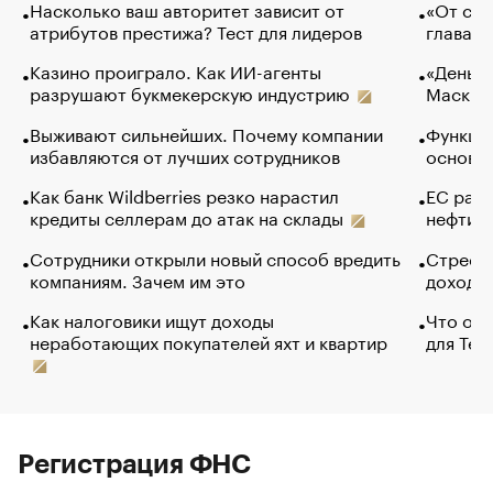
Насколько ваш авторитет зависит от
«От спо
атрибутов престижа? Тест для лидеров
глава к
Казино проиграло. Как ИИ-агенты
«Деньги
разрушают букмекерскую индустрию
Маск в 
Выживают сильнейших. Почему компании
Функции
избавляются от лучших сотрудников
основ э
Как банк Wildberries резко нарастил
ЕС раз
кредиты селлерам до атак на склады
нефти —
Сотрудники открыли новый способ вредить
Стресс 
компаниям. Зачем им это
доходов
Как налоговики ищут доходы
Что обв
неработающих покупателей яхт и квартир
для Tel
Регистрация ФНС