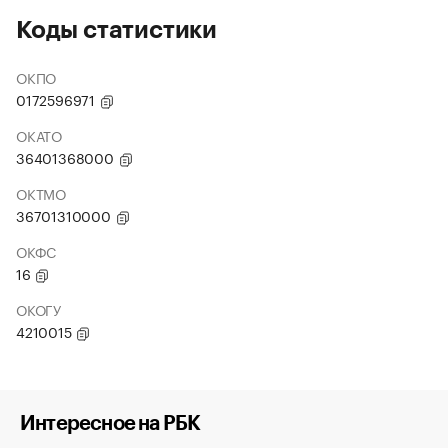
Коды статистики
ОКПО
0172596971
ОКАТО
36401368000
ОКТМО
36701310000
ОКФС
16
ОКОГУ
4210015
Интересное на РБК