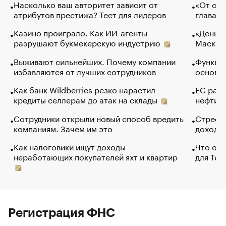
Насколько ваш авторитет зависит от
«От спо
атрибутов престижа? Тест для лидеров
глава к
Казино проиграло. Как ИИ-агенты
«Деньги
разрушают букмекерскую индустрию
Маск в 
Выживают сильнейших. Почему компании
Функции
избавляются от лучших сотрудников
основ э
Как банк Wildberries резко нарастил
ЕС раз
кредиты селлерам до атак на склады
нефти —
Сотрудники открыли новый способ вредить
Стресс 
компаниям. Зачем им это
доходов
Как налоговики ищут доходы
Что обв
неработающих покупателей яхт и квартир
для Tel
Регистрация ФНС