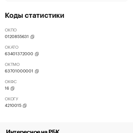
Коды статистики
ОКПО
0120855631
ОКАТО
63401372000
ОКТМО
63701000001
ОКФС
16
ОКОГУ
4210015
Интересное на РБК