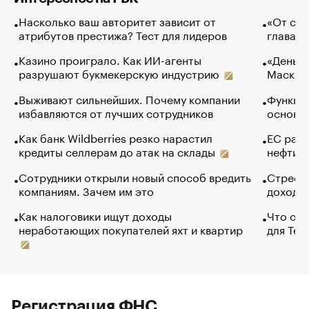
Насколько ваш авторитет зависит от
«От спо
атрибутов престижа? Тест для лидеров
глава к
Казино проиграло. Как ИИ-агенты
«Деньги
разрушают букмекерскую индустрию
Маск в 
Выживают сильнейших. Почему компании
Функции
избавляются от лучших сотрудников
основ э
Как банк Wildberries резко нарастил
ЕС раз
кредиты селлерам до атак на склады
нефти —
Сотрудники открыли новый способ вредить
Стресс 
компаниям. Зачем им это
доходов
Как налоговики ищут доходы
Что обв
неработающих покупателей яхт и квартир
для Tel
Регистрация ФНС