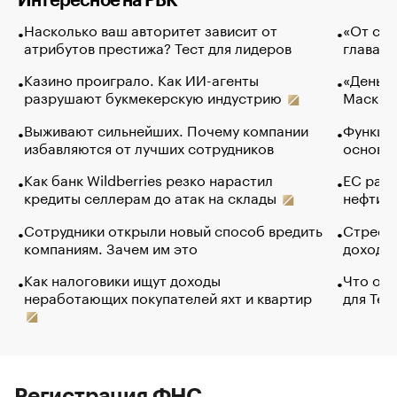
Интересное на РБК
Насколько ваш авторитет зависит от
«От спо
атрибутов престижа? Тест для лидеров
глава к
Казино проиграло. Как ИИ-агенты
«Деньги
разрушают букмекерскую индустрию
Маск в 
Выживают сильнейших. Почему компании
Функции
избавляются от лучших сотрудников
основ э
Как банк Wildberries резко нарастил
ЕС раз
кредиты селлерам до атак на склады
нефти —
Сотрудники открыли новый способ вредить
Стресс 
компаниям. Зачем им это
доходов
Как налоговики ищут доходы
Что обв
неработающих покупателей яхт и квартир
для Tel
Регистрация ФНС