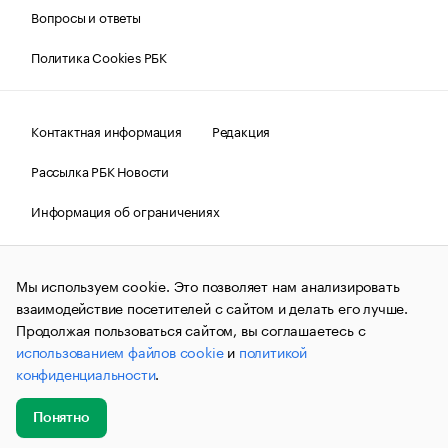
Вопросы и ответы
Политика Cookies РБК
Контактная информация
Редакция
Рассылка РБК Новости
Информация об ограничениях
Правовая информация
О соблюдении авторских прав
Мы используем cookie. Это позволяет нам анализировать
© АО «РОСБИЗНЕСКОНСАЛТИНГ»,
1995–2026.
Сообщения
и материалы информационного агентства «РБК»
взаимодействие посетителей с сайтом и делать его лучше.
(зарегистрировано Федеральной службой по надзору в сфере
Продолжая пользоваться сайтом, вы соглашаетесь с
связи, информационных технологий и массовых
использованием файлов cookie
и
политикой
коммуникаций (Роскомнадзор) 09.12.2015 за номером ИА
№ФС77-63848) сопровождаются пометкой «РБК». Отдельные
конфиденциальности
.
публикации могут содержать информацию,
не предназначенную для пользователей
до 18 лет.
companycardsfeedback@rbc.ru
Понятно
Добавить