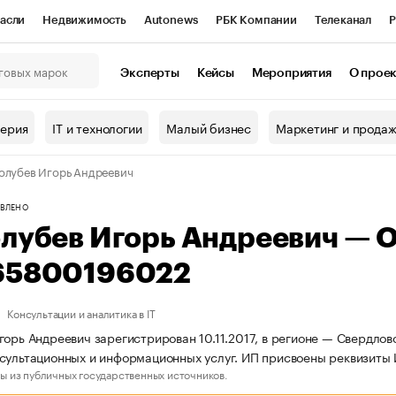
асли
Недвижимость
Autonews
РБК Компании
Телеканал
Р
К Курсы
РБК Life
Тренды
Визионеры
Национальные проекты
Эксперты
Кейсы
Мероприятия
О прое
онный клуб
Исследования
Кредитные рейтинги
Франшизы
Г
терия
IT и технологии
Малый бизнес
Маркетинг и прода
Проверка контрагентов
Политика
Экономика
Бизнес
олубев Игорь Андреевич
ы
ВЛЕНО
олубев Игорь Андреевич — 
65800196022
Консультации и аналитика в IT
горь Андреевич зарегистрирован 10.11.2017, в регионе — Свердлов
сультационных и информационных услуг. ИП присвоены реквизит
ы из публичных государственных источников.