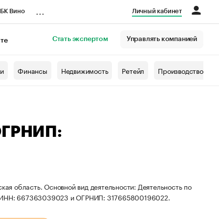
...
БК Вино
Личный кабинет
Стать экспертом
Управлять компанией
кте
азета
жи
Финансы
Недвижимость
Ретейл
Производство
ОГРНИП:
ская область. Основной вид деятельности: Деятельность по
ы ИНН: 667363039023 и ОГРНИП: 317665800196022.