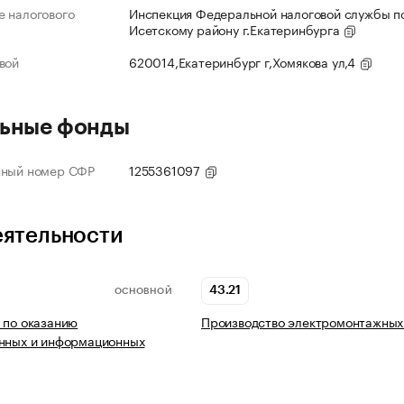
 налогового
Инспекция Федеральной налоговой службы по
Исетскому району г.Екатеринбурга
вой
620014,Екатеринбург г,Хомякова ул,4
ьные фонды
нный номер СФР
1255361097
еятельности
43.21
ОСНОВНОЙ
 по оказанию
Производство электромонтажных
онных и информационных