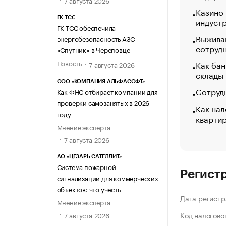
Казино
ГК ТСС
индуст
ГК ТСС обеспечила
Выжива
энергобезопасность АЗС
сотруд
«Спутник» в Череповце
Новость
Как бан
7 августа 2026
склады
ООО «КОМПАНИЯ АЛЬФАСОФТ»
Сотрудн
Как ФНС отбирает компании для
проверки самозанятых в 2026
Как нал
году
кварти
Мнение эксперта
7 августа 2026
АО «ЦЕЗАРЬ САТЕЛЛИТ»
Система пожарной
Регист
сигнализации для коммерческих
объектов: что учесть
Дата регистр
Мнение эксперта
Код налогово
7 августа 2026