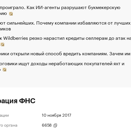
 проиграло. Как ИИ-агенты разрушают букмекерскую
рию
ют сильнейших. Почему компании избавляются от лучших
ников
к Wildberries резко нарастил кредиты селлерам до атак н
ики открыли новый способ вредить компаниям. Зачем им
оговики ищут доходы неработающих покупателей яхт и
р
рация ФНС
ации
10 ноября 2017
го органа
6658