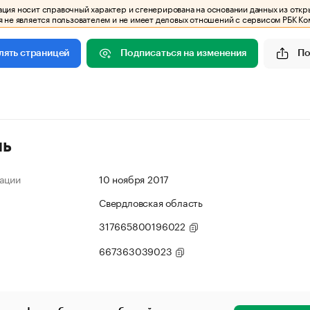
ия носит справочный характер и сгенерирована на основании данных из откр
 не является пользователем и не имеет деловых отношений с сервисом РБК Ко
Подписаться на изменения
По
лять страницей
ль
ации
10 ноября 2017
Свердловская область
317665800196022
667363039023