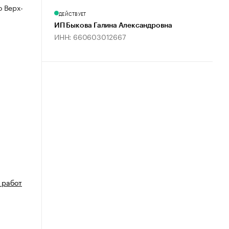
 Верх-
ДЕЙСТВУЕТ
ИП Быкова Галина Александровна
ИНН: 660603012667
 работ