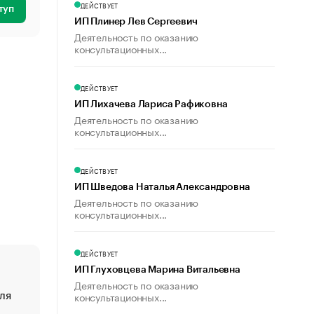
ДЕЙСТВУЕТ
туп
ИП Плинер Лев Сергеевич
Деятельность по оказанию
консультационных...
ДЕЙСТВУЕТ
ИП Лихачева Лариса Рафиковна
Деятельность по оказанию
консультационных...
ДЕЙСТВУЕТ
ИП Шведова Наталья Александровна
Деятельность по оказанию
консультационных...
ДЕЙСТВУЕТ
ИП Глуховцева Марина Витальевна
Деятельность по оказанию
ля
«От спорта тело стареет иначе». Как живет глава ко
консультационных...
создавшей GTA