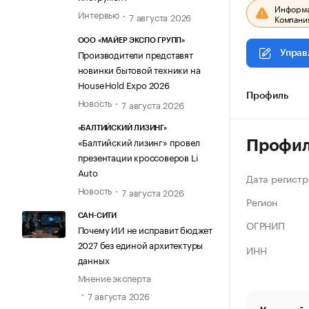
Информац
Интервью
7 августа 2026
Компания
ООО «МАЙЕР ЭКСПО ГРУПП»
Производители представят
Управ
новинки бытовой техники на
HouseHold Expo 2026
Профиль
Новость
7 августа 2026
«БАЛТИЙСКИЙ ЛИЗИНГ»
«Балтийский лизинг» провел
Профи
презентации кроссоверов Li
Auto
Дата регистр
Новость
7 августа 2026
Регион
САН-СИТИ
ОГРНИП
Почему ИИ не исправит бюджет
2027 без единой архитектуры
ИНН
данных
Мнение эксперта
7 августа 2026