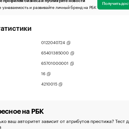
е профилем бизнеса и публикуйте новости
Получить дос
 узнаваемость и развивайте личный бренд на РБК
татистики
0122040724
65401385000
65701000001
16
4210015
есное на РБК
ко ваш авторитет зависит от атрибутов престижа? Тест д
в