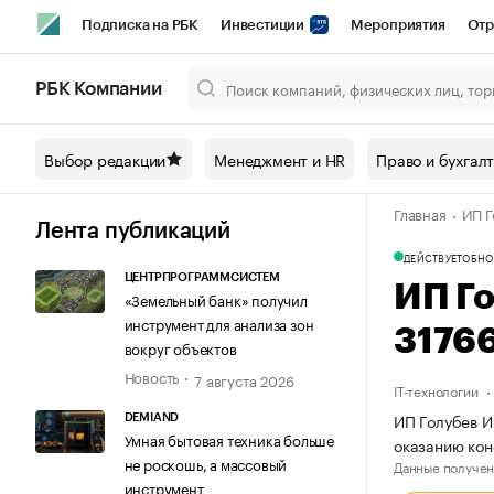
Подписка на РБК
Инвестиции
Мероприятия
Отр
Спорт
Школа управления РБК
РБК Образование
РБ
РБК Компании
Город
Стиль
Крипто
РБК Бизнес-среда
Дискусси
Выбор редакции
Менеджмент и HR
Право и бухгал
Спецпроекты СПб
Конференции СПб
Спецпроекты
Главная
ИП Г
Технологии и медиа
Финансы
Рынок наличной валют
Лента публикаций
ДЕЙСТВУЕТ
ОБНО
ЦЕНТРПРОГРАММСИСТЕМ
ИП Г
«Земельный банк» получил
инструмент для анализа зон
3176
вокруг объектов
Новость
7 августа 2026
IT-технологии
ИП Голубев И
DEMIAND
Умная бытовая техника больше
оказанию кон
не роскошь, а массовый
Данные получен
инструмент