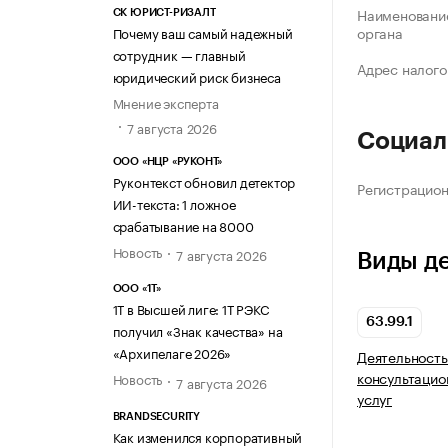
Наименование
СК ЮРИСТ-РИЗАЛТ
органа
Почему ваш самый надежный
сотрудник — главный
Адрес налого
юридический риск бизнеса
Мнение эксперта
7 августа 2026
Социал
ООО «НЦР «РУКОНТ»
Руконтекст обновил детектор
Регистрацио
ИИ-текста: 1 ложное
срабатывание на 8000
Новость
7 августа 2026
Виды д
ООО «1Т»
1Т в Высшей лиге: 1Т РЭКС
63.99.1
получил «Знак качества» на
«Архипелаге 2026»
Деятельность
консультаци
Новость
7 августа 2026
услуг
BRANDSECURITY
Как изменился корпоративный