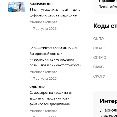
Управляйт
КОМПАНИЯ ЕМП
Повышайте
88 млн утекших записей — цена
цифрового хаоса в медицине
Мнение эксперта
Коды с
7 августа 2026
ОКПО
ОКАТО
ЛАНДШАФТНОЕ БЮРО МЕЛАРДИ
Загородный дом как
ОКТМО
инвестиция: какие решения
повышают и снижают стоимость
ОКФС
Мнение эксперта
ОКОГУ
7 августа 2026
CYBERBIRD
Самозапрет на кредиты: от
защиты от мошенников к
Интер
финансовой дисциплине
Насколь
Мнение эксперта
лидеро
7 августа 2026