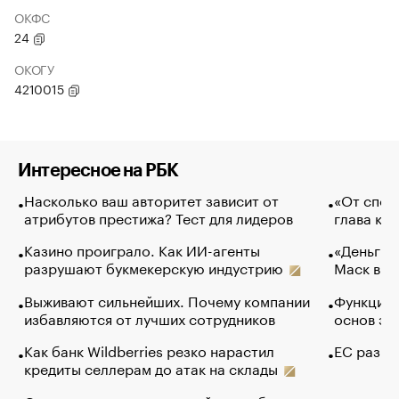
ОКФС
24
ОКОГУ
4210015
Интересное на РБК
Насколько ваш авторитет зависит от
«От спор
атрибутов престижа? Тест для лидеров
глава ко
Казино проиграло. Как ИИ-агенты
«Деньги б
разрушают букмекерскую индустрию
Маск в и
Выживают сильнейших. Почему компании
Функции 
избавляются от лучших сотрудников
основ эф
Как банк Wildberries резко нарастил
ЕС разр
кредиты селлерам до атак на склады