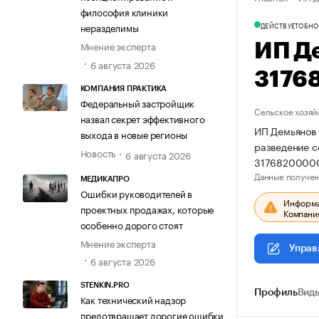
философия клиники
ДЕЙСТВУЕТ
ОБНО
неразделимы
Мнение эксперта
ИП Д
6 августа 2026
3176
КОМПАНИЯ ПРАКТИКА
Федеральный застройщик
Сельское хозяй
назвал секрет эффективного
ИП Демьянов 
выхода в новые регионы
разведение с
Новость
6 августа 2026
31768200000
Данные получен
МЕДИКАПРО
Ошибки руководителей в
Информац
проектных продажах, которые
Компания
особенно дорого стоят
Мнение эксперта
Управ
6 августа 2026
STENKIN.PRO
Профиль
Виды
Как технический надзор
предотвращает дорогие ошибки