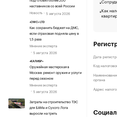
Сотрудн
наставников со всей России
Как нал
Новость
5 августа 2026
кварти
«OWC» LTD
Как сохранить бюджет на ДМС,
если страховая подняла цену в
1,5 раза
Регист
Мнение эксперта
5 августа 2026
Дата регистр
«КАЛИБР»
Код налогово
Оружейная мастерская в
Москве: ремонт оружия и услуги
Наименование
перед сезоном
органа
Мнение эксперта
Адрес налого
5 августа 2026
Затраты на строительство ТЭС
для БАМа и Сухого Лога
Социал
выросли на треть