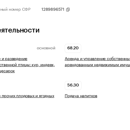
нный номер СФР
1289896571
еятельности
68.20
ОСНОВНОЙ
 и разведение
Аренда и управление собственны
ственной птицы: кур, индеек,
арендованным недвижимым имущ
 цесарок
56.30
прочих плодовых и ягодных
Подача напитков