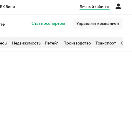
БК Вино
Личный кабинет
Город
Стать экспертом
Управлять компанией
кте
нсы
Недвижимость
Ретейл
Производство
Транспорт
Образ