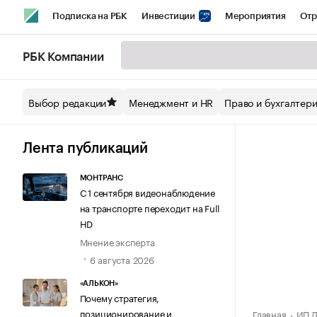
Подписка на РБК
Инвестиции
Мероприятия
Отр
Спорт
Школа управления РБК
РБК Образование
РБ
РБК Компании
Стиль
Крипто
РБК Бизнес-среда
Дискуссионный кл
Выбор редакции
Менеджмент и HR
Право и бухгалтер
Спецпроекты СПб
Конференции СПб
Спецпроекты
Технологии и медиа
Финансы
Рынок наличной валют
Лента публикаций
МОНТРАНС
С 1 сентября видеонаблюдение
на транспорте переходит на Full
HD
Мнение эксперта
6 августа 2026
«АЛЬКОН»
Почему стратегия,
позиционирование и
Главная
ИП Д