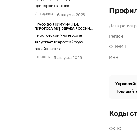
при строительстве
Профи
Интервью
6 августа 2026
Дата регистр
ФГАОУ ВО РНИМУ ИМ. Н.И.
ПИРОГОВА МИНЗДРАВА РОССИИ
(ПИРОГОВСКИЙ УНИВЕРСИТЕТ)
Пироговский Университет
Регион
запускает всероссийскую
ОГРНИП
онлайн-акцию
Новость
ИНН
5 августа 2026
Управляйт
Повышайте
Коды с
ОКПО