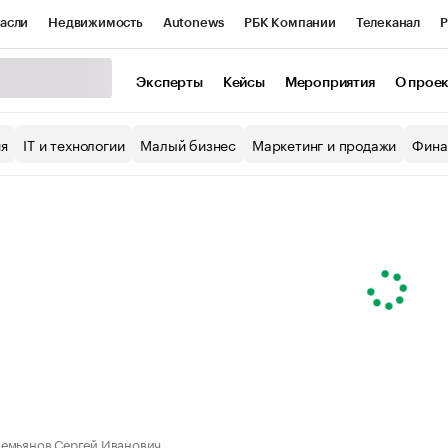
асли
Недвижимость
Autonews
РБК Компании
Телеканал
Р
К Курсы
РБК Life
Тренды
Визионеры
Национальные проекты
Эксперты
Кейсы
Мероприятия
О прое
уб
Исследования
Кредитные рейтинги
Франшизы
Газета
ия
IT и технологии
Малый бизнес
Маркетинг и продажи
Фина
Проверка контрагентов
Политика
Экономика
Бизнес
ы
емьянов Сергей Иванович