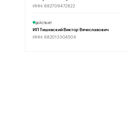
ИНН: 682709472822
ДЕЙСТВУЕТ
ИП Тишевский Виктор Вячеславович
ИНН: 682013304504