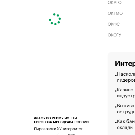
ОКАТО
ОКТМО
ОКФС
ОКОГУ
Интер
Насколь
лидеро
Казино
индуст
Выжива
сотруд
Как бан
ФГАОУ ВО РНИМУ ИМ. Н.И.
ПИРОГОВА МИНЗДРАВА РОССИИ
склады
(ПИРОГОВСКИЙ УНИВЕРСИТЕТ)
Пироговский Университет
подготовил более 200