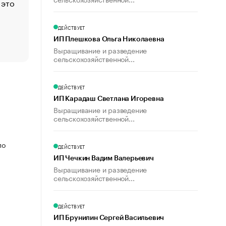
 это
Стресс обеспеченных людей: почему рост доходов 
счастья
Что обвинения против Павла Дурова значат для Tele
ДЕЙСТВУЕТ
пользователей
ИП Плешкова Ольга Николаевна
Выращивание и разведение
сельскохозяйственной...
ДЕЙСТВУЕТ
ИП Карадаш Светлана Игоревна
Выращивание и разведение
сельскохозяйственной...
по
ДЕЙСТВУЕТ
ИП Чечкин Вадим Валерьевич
Выращивание и разведение
сельскохозяйственной...
ДЕЙСТВУЕТ
ИП Брунилин Сергей Васильевич