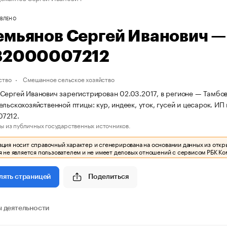
ВЛЕНО
емьянов Сергей Иванович 
82000007212
ство
Смешанное сельское хозяйство
Сергей Иванович зарегистрирован 02.03.2017, в регионе — Тамбов
ельскохозяйственной птицы: кур, индеек, уток, гусей и цесарок.
7212.
ы из публичных государственных источников.
ия носит справочный характер и сгенерирована на основании данных из откр
 не является пользователем и не имеет деловых отношений с сервисом РБК Ко
Поделиться
лять страницей
 деятельности