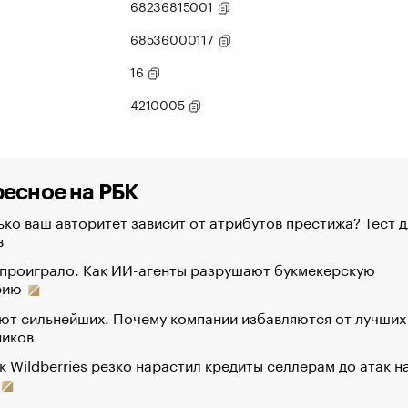
68236815001
68536000117
16
4210005
есное на РБК
ко ваш авторитет зависит от атрибутов престижа? Тест д
в
 проиграло. Как ИИ-агенты разрушают букмекерскую
рию
ют сильнейших. Почему компании избавляются от лучших
ников
к Wildberries резко нарастил кредиты селлерам до атак н