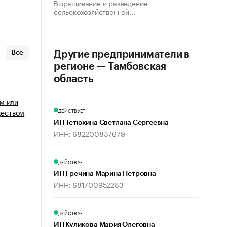
Выращивание и разведение
сельскохозяйственной...
Все
Другие предприниматели в
регионе — Тамбовская
область
м или
еством
ДЕЙСТВУЕТ
ИП Тетюхина Светлана Сергеевна
ИНН: 682200837679
ДЕЙСТВУЕТ
ИП Гречина Марина Петровна
ИНН: 681700952283
ДЕЙСТВУЕТ
ИП Куликова Мария Олеговна