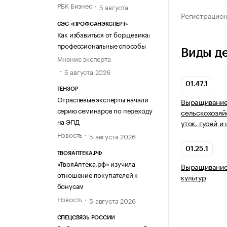
РБК Бизнес
5 августа
Регистрацио
СЭС «ПРОФСАНЭКСПЕРТ»
Как избавиться от борщевика:
профессиональные способы
Виды д
Мнение эксперта
5 августа 2026
01.47.1
ТЕНЗОР
Отраслевые эксперты начали
Выращивание
серию семинаров по переходу
сельскохозяй
на ЭПД
уток, гусей и
Новость
5 августа 2026
01.25.1
ТВОЯАПТЕКА.РФ
«ТвояАптека.рф» изучила
Выращивание 
отношение покупателей к
культур
бонусам
Новость
5 августа 2026
СПЕЦСВЯЗЬ РОССИИ