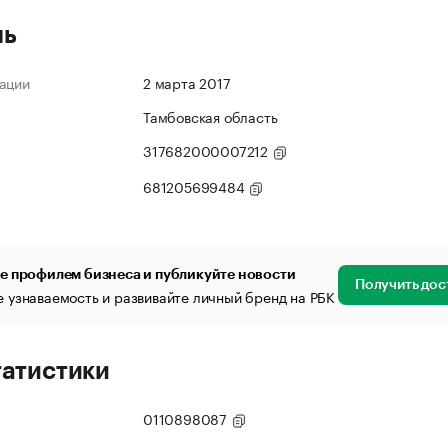
ль
ации
2 марта 2017
Тамбовская область
317682000007212
681205699484
е профилем бизнеса и публикуйте новости
Получить дос
 узнаваемость и развивайте личный бренд на РБК
татистики
0110898087