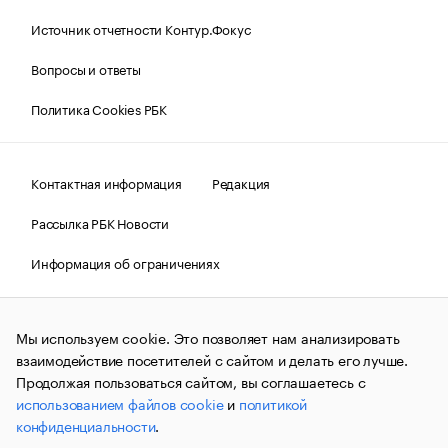
Источник отчетности Контур.Фокус
Вопросы и ответы
Политика Cookies РБК
Контактная информация
Редакция
Рассылка РБК Новости
Информация об ограничениях
Правовая информация
О соблюдении авторских прав
Мы используем cookie. Это позволяет нам анализировать
© АО «РОСБИЗНЕСКОНСАЛТИНГ»,
1995–2026.
Сообщения
и материалы информационного агентства «РБК»
взаимодействие посетителей с сайтом и делать его лучше.
(зарегистрировано Федеральной службой по надзору в сфере
Продолжая пользоваться сайтом, вы соглашаетесь с
связи, информационных технологий и массовых
использованием файлов cookie
и
политикой
коммуникаций (Роскомнадзор) 09.12.2015 за номером ИА
№ФС77-63848) сопровождаются пометкой «РБК». Отдельные
конфиденциальности
.
публикации могут содержать информацию,