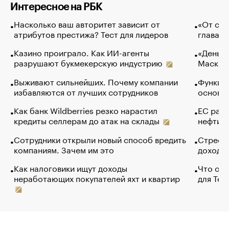
Интересное на РБК
Насколько ваш авторитет зависит от
«От спо
атрибутов престижа? Тест для лидеров
глава к
Казино проиграло. Как ИИ-агенты
«Деньги
разрушают букмекерскую индустрию
Маск в 
Выживают сильнейших. Почему компании
Функции
избавляются от лучших сотрудников
основ э
Как банк Wildberries резко нарастил
ЕС раз
кредиты селлерам до атак на склады
нефти —
Сотрудники открыли новый способ вредить
Стресс 
компаниям. Зачем им это
доходов
Как налоговики ищут доходы
Что обв
неработающих покупателей яхт и квартир
для Tel