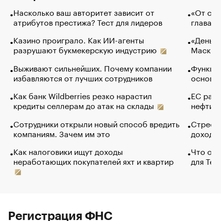
Насколько ваш авторитет зависит от
«От спо
атрибутов престижа? Тест для лидеров
глава к
Казино проиграло. Как ИИ-агенты
«Деньги
разрушают букмекерскую индустрию
Маск в 
Выживают сильнейших. Почему компании
Функции
избавляются от лучших сотрудников
основ э
Как банк Wildberries резко нарастил
ЕС раз
кредиты селлерам до атак на склады
нефти —
Сотрудники открыли новый способ вредить
Стресс 
компаниям. Зачем им это
доходов
Как налоговики ищут доходы
Что обв
неработающих покупателей яхт и квартир
для Tel
Регистрация ФНС