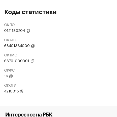
Коды статистики
ОКПО
0121180204
ОКАТО
68401364000
ОКТМО
68701000001
ОКФС
16
ОКОГУ
4210015
Интересное на РБК