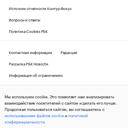
Источник отчетности Контур.Фокус
Вопросы и ответы
Политика Cookies РБК
Контактная информация
Редакция
Рассылка РБК Новости
Информация об ограничениях
Правовая информация
О соблюдении авторских прав
Мы используем cookie. Это позволяет нам анализировать
© АО «РОСБИЗНЕСКОНСАЛТИНГ»,
1995–2026.
Сообщения
и материалы информационного агентства «РБК»
взаимодействие посетителей с сайтом и делать его лучше.
(зарегистрировано Федеральной службой по надзору в сфере
Продолжая пользоваться сайтом, вы соглашаетесь с
связи, информационных технологий и массовых
использованием файлов cookie
и
политикой
коммуникаций (Роскомнадзор) 09.12.2015 за номером ИА
№ФС77-63848) сопровождаются пометкой «РБК». Отдельные
конфиденциальности
.
публикации могут содержать информацию,