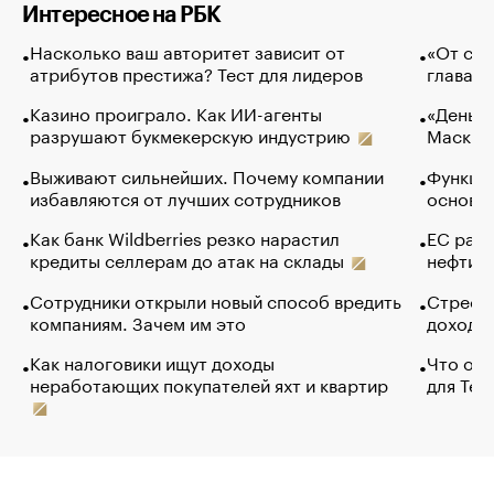
Интересное на РБК
Насколько ваш авторитет зависит от
«От спо
атрибутов престижа? Тест для лидеров
глава к
Казино проиграло. Как ИИ-агенты
«Деньги
разрушают букмекерскую индустрию
Маск в 
Выживают сильнейших. Почему компании
Функции
избавляются от лучших сотрудников
основ э
Как банк Wildberries резко нарастил
ЕС раз
кредиты селлерам до атак на склады
нефти —
Сотрудники открыли новый способ вредить
Стресс 
компаниям. Зачем им это
доходов
Как налоговики ищут доходы
Что обв
неработающих покупателей яхт и квартир
для Tel