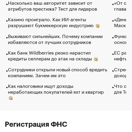
Насколько ваш авторитет зависит от
«От спо
атрибутов престижа? Тест для лидеров
глава к
Казино проиграло. Как ИИ-агенты
«Деньги
разрушают букмекерскую индустрию
Маск в 
Выживают сильнейших. Почему компании
Функции
избавляются от лучших сотрудников
основ э
Как банк Wildberries резко нарастил
ЕС раз
кредиты селлерам до атак на склады
нефти —
Сотрудники открыли новый способ вредить
Стресс 
компаниям. Зачем им это
доходов
Как налоговики ищут доходы
Что обв
неработающих покупателей яхт и квартир
для Tel
Регистрация ФНС