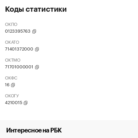
Коды статистики
ОКПО
0123395763
ОКАТО
71401372000
ОКТМО
71701000001
ОКФС
16
ОКОГУ
4210015
Интересное на РБК