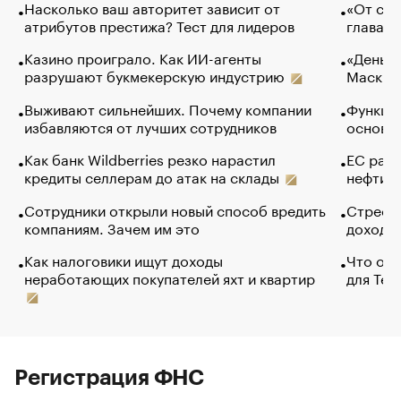
Насколько ваш авторитет зависит от
«От спо
атрибутов престижа? Тест для лидеров
глава к
Казино проиграло. Как ИИ-агенты
«Деньги
разрушают букмекерскую индустрию
Маск в 
Выживают сильнейших. Почему компании
Функции
избавляются от лучших сотрудников
основ э
Как банк Wildberries резко нарастил
ЕС раз
кредиты селлерам до атак на склады
нефти —
Сотрудники открыли новый способ вредить
Стресс 
компаниям. Зачем им это
доходов
Как налоговики ищут доходы
Что обв
неработающих покупателей яхт и квартир
для Tel
Регистрация ФНС