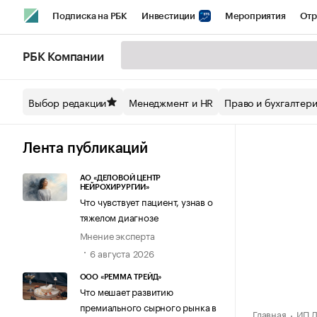
Подписка на РБК
Инвестиции
Мероприятия
Отр
Спорт
Школа управления РБК
РБК Образование
РБ
РБК Компании
Стиль
Крипто
РБК Бизнес-среда
Дискуссионный кл
Выбор редакции
Менеджмент и HR
Право и бухгалтер
Спецпроекты СПб
Конференции СПб
Спецпроекты
Технологии и медиа
Финансы
Рынок наличной валют
Лента публикаций
АО «ДЕЛОВОЙ ЦЕНТР
НЕЙРОХИРУРГИИ»
Что чувствует пациент, узнав о
тяжелом диагнозе
Мнение эксперта
6 августа 2026
ООО «РЕММА ТРЕЙД»
Что мешает развитию
премиального сырного рынка в
Главная
ИП Д