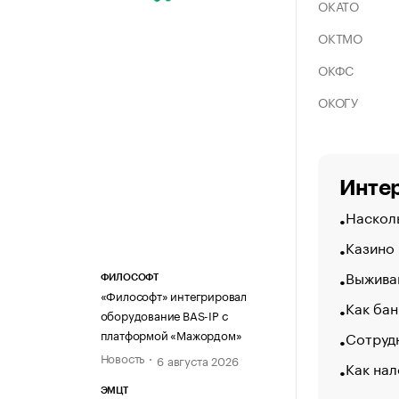
ОКАТО
ОКТМО
ОКФС
ОКОГУ
Интер
Насколь
Казино
Выжива
ФИЛОСОФТ
«Философт» интегрировал
Как бан
оборудование BAS-IP с
платформой «Мажордом»
Сотрудн
Новость
6 августа 2026
Как нал
ЭМЦТ