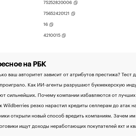
75252820006
75652420121
16
4210015
есное на РБК
ко ваш авторитет зависит от атрибутов престижа? Тест 
 проиграло. Как ИИ-агенты разрушают букмекерскую ин
ют сильнейших. Почему компании избавляются от лучших
к Wildberries резко нарастил кредиты селлерам до атак 
ики открыли новый способ вредить компаниям. Зачем им
оговики ищут доходы неработающих покупателей яхт и к