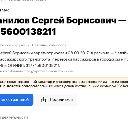
ВЛЕНО
анилов Сергей Борисович 
45600138211
ажиров и грузов
Наземный транспорт
ергей Борисович зарегистрирован 08.09.2017, в регионе — Челяби
пассажирского транспорта: перевозки пассажиров в городском и 
9 и ОГРНИП: 317745600138211.
ы из публичных государственных источников.
ия носит справочный характер и сгенерирована на основании данных из откр
 не является пользователем и не имеет деловых отношений с сервисом РБК Ко
Поделиться
лять страницей
 деятельности