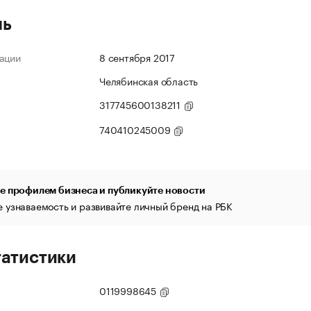
ль
ации
8 сентября 2017
Челябинская область
317745600138211
740410245009
е профилем бизнеса и публикуйте новости
 узнаваемость и развивайте личный бренд на РБК
татистики
0119998645