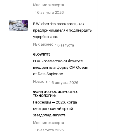
Мнение эксперта
6 августа 2026
В Wildberries рассказали, как
предпринимателям подтвердить
ущерб от атак
РБК Бизнес
6 августа
GLOWBYTE
РСХБ совместно с GlowByte
внедрил платформу CM Ocean
от Data Sapience
Новость
6 августа 2026
ФОНД «НАУКА. ИСКУССТВО.
ТЕХНОЛОГИИ»
Персеиды — 2026: когда
смотреть самый яркий
звездопад августа
Мнение эксперта
6 августа 2026