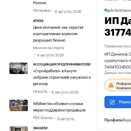
России
Интервью
6 августа 2026
ДЕЙСТВУЕТ
ОБНО
ИП Д
АПКБК
Цена молчания: как скрытая
3177
корпоративная агрессия
разрушает бизнес
Перевозка пасс
Мнение эксперта
ИП Данилов С
6 августа 2026
сухопутного 
АССОЦИАЦИЯ ПРЕДПРИНИМАТЕЛЕЙ
74041024500
«Стройдебаты» в Калуге
Данные получен
собрали строителей калужского
Информац
региона
Компания
Новость
6 августа 2026
Управ
Wildberries объявил о новых
мерах поддержки продавцов
РБК Бизнес
6 августа
Профиль
Виды
SMARENT