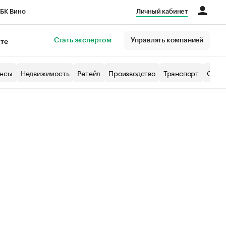
БК Вино
Личный кабинет
Город
Стать экспертом
Управлять компанией
кте
нсы
Недвижимость
Ретейл
Производство
Транспорт
Образ