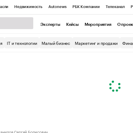
асли
Недвижимость
Autonews
РБК Компании
Телеканал
Р
К Курсы
РБК Life
Тренды
Визионеры
Национальные проекты
Эксперты
Кейсы
Мероприятия
О прое
уб
Исследования
Кредитные рейтинги
Франшизы
Газета
ия
IT и технологии
Малый бизнес
Маркетинг и продажи
Фина
Проверка контрагентов
Политика
Экономика
Бизнес
ы
анилов Сергей Борисович