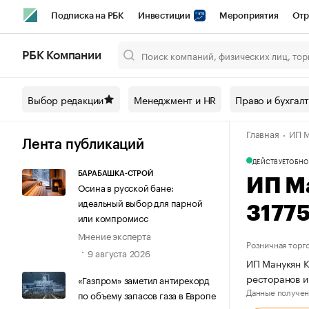
Подписка на РБК
Инвестиции
Мероприятия
Отр
Спорт
Школа управления РБК
РБК Образование
РБ
РБК Компании
Город
Стиль
Крипто
РБК Бизнес-среда
Дискусси
Выбор редакции
Менеджмент и HR
Право и бухгал
Спецпроекты СПб
Конференции СПб
Спецпроекты
Главная
ИП М
Технологии и медиа
Финансы
Рынок наличной валют
Лента публикаций
ДЕЙСТВУЕТ
ОБНО
БАРАБАШКА-СТРОЙ
ИП М
Осина в русской бане:
идеальный выбор для парной
3177
или компромисс
Мнение эксперта
Розничная торг
9 августа 2026
ИП Манукян К
ресторанов и
«Газпром» заметил антирекорд
Данные получен
по объему запасов газа в Европе