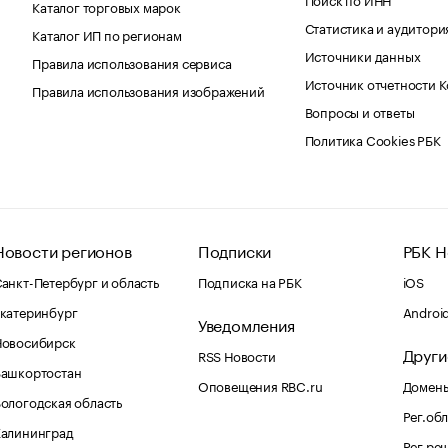
Каталог торговых марок
Статистика и аудитори
Каталог ИП по регионам
Источники данных
Правила использования сервиса
Источник отчетности 
Правила использования изображений
Вопросы и ответы
Политика Cookies РБК
Новости регионов
Подписки
РБК Н
анкт-Петербург и область
Подписка на РБК
iOS
катеринбург
Androi
Уведомления
Новосибирск
Други
RSS Новости
Башкортостан
Оповещения RBC.ru
Домены
ологодская область
Рег.об
Калининград
Рег.ре