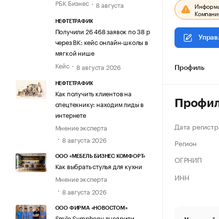
РБК Бизнес
8 августа
Информац
Компания
НЕФТЕТРАФИК
Получили 26 468 заявок по 38 р
Управ
через ВК: кейс онлайн-школы в
мягкой нише
Кейс
8 августа 2026
Профиль
НЕФТЕТРАФИК
Как получить клиентов на
Профи
спецтехнику: находим лиды в
интернете
Дата регистр
Мнение эксперта
8 августа 2026
Регион
ООО «МЕБЕЛЬ БИЗНЕС КОМФОРТ»
ОГРНИП
Как выбрать стулья для кухни
ИНН
Мнение эксперта
8 августа 2026
ООО ФИРМА «НОВОСТОМ»
Smile Symphony внедрили