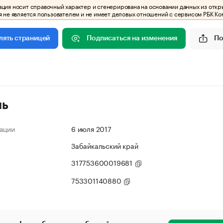
ия носит справочный характер и сгенерирована на основании данных из откр
 не является пользователем и не имеет деловых отношений с сервисом РБК Ко
Подписаться на изменения
По
лять страницей
ль
ации
6 июля 2017
Забайкальский край
317753600019681
753301140880