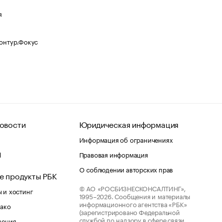
я
Контур.Фокус
овости
Юридическая информация
Информация об ограничениях
d
Правовая информация
О соблюдении авторских прав
е продукты РБК
© АО «РОСБИЗНЕСКОНСАЛТИНГ»,
 и хостинг
1995–2026.
Сообщения и материалы
информационного агентства «РБК»
лако
(зарегистрировано Федеральной
службой по надзору в сфере связи,
шения