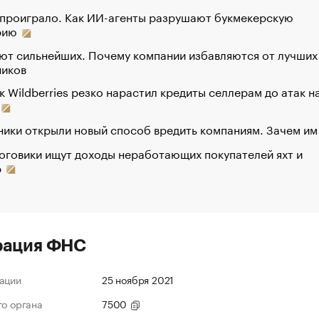
 проиграло. Как ИИ-агенты разрушают букмекерскую
рию
ют сильнейших. Почему компании избавляются от лучших
ников
к Wildberries резко нарастил кредиты селлерам до атак н
ики открыли новый способ вредить компаниям. Зачем им
оговики ищут доходы неработающих покупателей яхт и
р
рация ФНС
ации
25 ноября 2021
го органа
7500