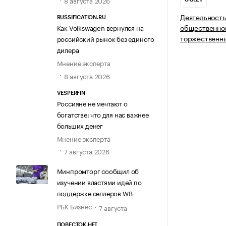
8 августа 2026
Деятельность
RUSSIFICATION.RU
общественног
Как Volkswagen вернулся на
торжественн
российский рынок без единого
дилера
Мнение эксперта
8 августа 2026
VESPERFIN
Россияне не мечтают о
богатстве: что для нас важнее
больших денег
Мнение эксперта
7 августа 2026
Минпромторг сообщил об
изучении властями идей по
поддержке селлеров WB
РБК Бизнес
7 августа
ПОВЕСТОК.НЕТ