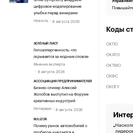
Управляйт
цифровое моделирование
Повышайте
улыбки перед винирами
Новость
8 августа 2026
Коды с
ОКПО
ЗЕЛЁНЫЙ ЛИСТ
Гипоаллергенность: что
ОКАТО
скрывается за модным словом
Мнение эксперта
ОКТМО
8 августа 2026
ОКФС
АССОЦИАЦИЯ ПРЕДПРИНИМАТЕЛЕЙ
ОКОГУ
Бизнес-спикер Алексей
Жолобов выступил на Форуме
креативных индустрий
Интервью
8 августа 2026
Интер
RULIZOR
Насколь
Почему рынок автомобилей с
лидеро
пробегом нуждается в