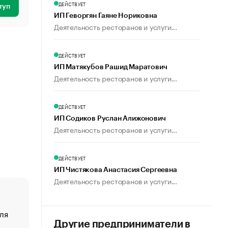
ДЕЙСТВУЕТ
туп
ИП Геворгян Гаяне Нориковна
Деятельность ресторанов и услуги...
ДЕЙСТВУЕТ
ИП Матякубов Рашид Маратович
Деятельность ресторанов и услуги...
ДЕЙСТВУЕТ
ИП Содиков Руслан Алижонович
Деятельность ресторанов и услуги...
ДЕЙСТВУЕТ
ИП Чистякова Анастасия Сергеевна
Деятельность ресторанов и услуги...
ля
«От спорта тело стареет иначе». Как живет глава ко
создавшей GTA
Другие предприниматели в