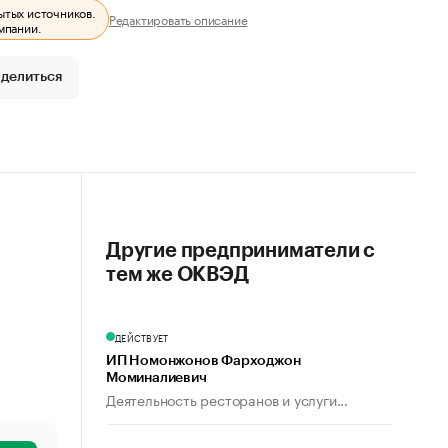
ытых источников.
Редактировать описание
мпании.
делиться
Другие предприниматели с
тем же ОКВЭД
ДЕЙСТВУЕТ
ИП Номонжонов Фарходжон
Моминалиевич
Деятельность ресторанов и услуги...