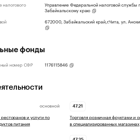
 налогового
Управление Федеральной налоговой службы 
Забайкальскому краю
вой
672000, Забайкальский край,г.Чита, ул. Анохи
ьные фонды
нный номер СФР
1176115846
еятельности
47.21
ОСНОВНОЙ
 ресторанов и услуги по
Торговля розничная фруктами и 
дуктов питания
в специализированных магазинах
47.25