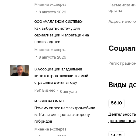
Мнение эксперта
Наименование
органа
8 августа 2026
Адрес налого
ООО «МАЛЛЕНОМ СИСТЕМС»
Как выбрать систему для
сериализации и агрегации на
производстве
Социал
Мнение эксперта
8 августа 2026
Регистрацио
В Ассоциации владельцев
кинотеатров назвали «самый
страшный день» в году
Виды д
РБК Бизнес
8 августа
RUSSIFICATION.RU
56.10
Почему спрос на электромобили
Деятельность
из Китая смещается в сторону
доставке про
гибридов
Мнение эксперта
56.21