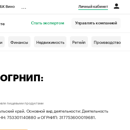
...
БК Вино
Личный кабинет
Стать экспертом
Управлять компанией
кте
азета
жи
Финансы
Недвижимость
Ретейл
Производство
 ОГРНИП:
овля пищевыми продуктами
льский край. Основной вид деятельности: Деятельность
 ИНН: 753301140880 и ОГРНИП: 317753600019681.