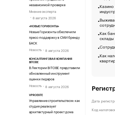
независимой проверке
Казино
индуст
Мнение эксперта
8 августа 2026
Выжива
сотруд
«НОВЫЕ ГОРИЗОНТЫ»
Новые Горизонты обеспечили
Как бан
пресс-поддержку в СМИ бренду
склады
БАСК
Сотрудн
Новость
8 августа 2026
Как нал
кварти
КОНСАЛТИНГОВАЯ КОМПАНИЯ
BITOBE
В Лектории BITOBE представили
обновленный инструмент
оценки лидеров
Новость
8 августа 2026
Регист
VPROEKTE
Управление строительством: как
Дата регистр
студия реализует
Код налогово
архитектурный проект дома