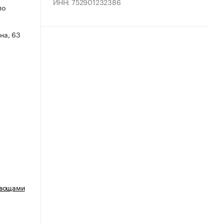
ИНН: 752901232386
по
на, 63
овощами