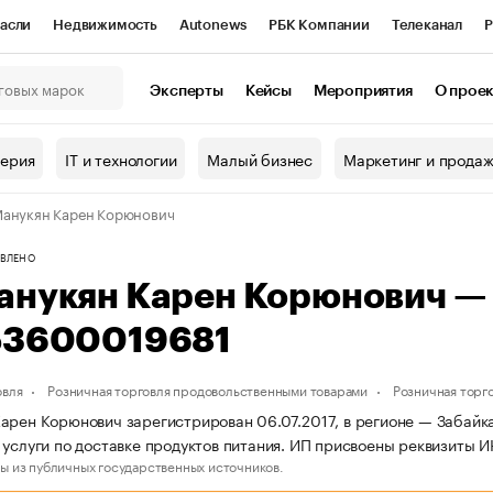
асли
Недвижимость
Autonews
РБК Компании
Телеканал
Р
К Курсы
РБК Life
Тренды
Визионеры
Национальные проекты
Эксперты
Кейсы
Мероприятия
О прое
онный клуб
Исследования
Кредитные рейтинги
Франшизы
Г
терия
IT и технологии
Малый бизнес
Маркетинг и прода
Проверка контрагентов
Политика
Экономика
Бизнес
анукян Карен Корюнович
ы
ВЛЕНО
анукян Карен Корюнович —
53600019681
овля
Розничная торговля продовольственными товарами
Розничная торг
арен Корюнович зарегистрирован 06.07.2017, в регионе — Забайка
 услуги по доставке продуктов питания. ИП присвоены реквизиты
ы из публичных государственных источников.