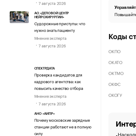
7 августа 2026
Управляйт
Повышайте
АО «ДЕЛОВОЙ ЦЕНТР
НЕЙРОХИРУРГИИ»
Судорожные приступы: что
нужно знать пациенту
Коды с
Мнение эксперта
7 августа 2026
ОКПО
ОКАТО
СПЕКТРДАТА
ОКТМО
Проверка кандидатов для
кадрового агентства: как
ОКФС
повысить качество отбора
ОКОГУ
Мнение эксперта
7 августа 2026
АНО «АИПР»
Почему московские зарядные
Интер
станции работают не в полную
Насколь
силу