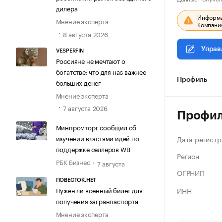
дилера
Информац
Мнение эксперта
Компания
8 августа 2026
Управ
VESPERFIN
Россияне не мечтают о
богатстве: что для нас важнее
Профиль
больших денег
Мнение эксперта
7 августа 2026
Профи
Минпромторг сообщил об
изучении властями идей по
Дата регистр
поддержке селлеров WB
Регион
РБК Бизнес
7 августа
ОГРНИП
ПОВЕСТОК.НЕТ
ИНН
Нужен ли военный билет для
получения загранпаспорта
Мнение эксперта