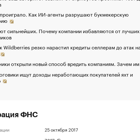
в
 проиграло. Как ИИ-агенты разрушают букмекерскую
рию
ют сильнейших. Почему компании избавляются от лучших
ников
к Wildberries резко нарастил кредиты селлерам до атак н
ики открыли новый способ вредить компаниям. Зачем им
оговики ищут доходы неработающих покупателей яхт и
р
рация ФНС
ации
25 октября 2017