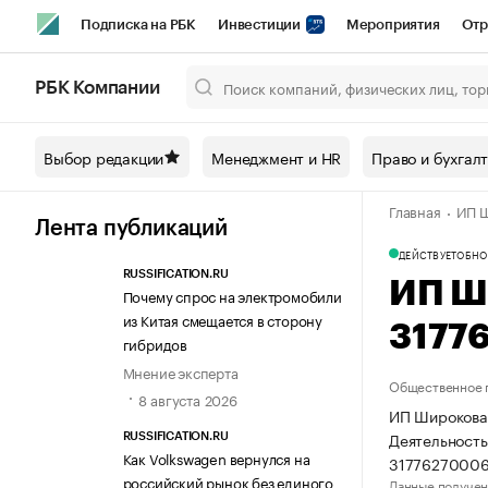
Подписка на РБК
Инвестиции
Мероприятия
Отр
Спорт
Школа управления РБК
РБК Образование
РБ
РБК Компании
Город
Стиль
Крипто
РБК Бизнес-среда
Дискусси
Выбор редакции
Менеджмент и HR
Право и бухгал
Спецпроекты СПб
Конференции СПб
Спецпроекты
Главная
ИП Ш
Технологии и медиа
Финансы
Рынок наличной валют
Лента публикаций
ДЕЙСТВУЕТ
ОБНО
RUSSIFICATION.RU
ИП Ш
Почему спрос на электромобили
из Китая смещается в сторону
3177
гибридов
Мнение эксперта
Общественное 
8 августа 2026
ИП Широкова 
Деятельность
RUSSIFICATION.RU
Как Volkswagen вернулся на
31776270006
российский рынок без единого
Данные получен