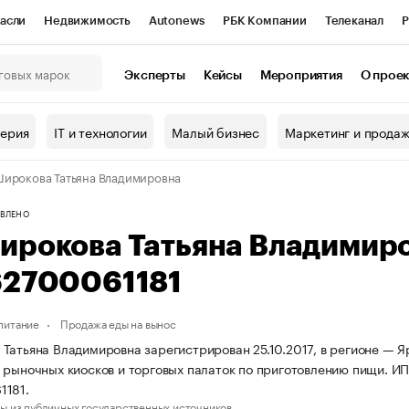
асли
Недвижимость
Autonews
РБК Компании
Телеканал
Р
К Курсы
РБК Life
Тренды
Визионеры
Национальные проекты
Эксперты
Кейсы
Мероприятия
О прое
онный клуб
Исследования
Кредитные рейтинги
Франшизы
Г
терия
IT и технологии
Малый бизнес
Маркетинг и прода
Проверка контрагентов
Политика
Экономика
Бизнес
ирокова Татьяна Владимировна
ы
ВЛЕНО
ирокова Татьяна Владимир
62700061181
питание
Продажа еды на вынос
Татьяна Владимировна зарегистрирован 25.10.2017, в регионе — Я
 рыночных киосков и торговых палаток по приготовлению пищи. 
1181.
ы из публичных государственных источников.