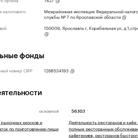
го органа
7627
 налогового
Межрайонная инспекция Федеральной налог
службы № 7 по Ярославской области
вой
150006, Ярославль г, Корабельная ул, д 1,ст
ьные фонды
нный номер СФР
1268534193
еятельности
56.10.1
ОСНОВНОЙ
 рыночных киосков и
Деятельность ресторанов и кафе 
аток по приготовлению пищи
полным ресторанным обслужива
кафетериев, ресторанов быстрог