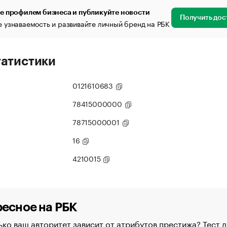
е профилем бизнеса и публикуйте новости
Получить дос
 узнаваемость и развивайте личный бренд на РБК
татистики
0121610683
78415000000
78715000001
16
4210015
есное на РБК
ко ваш авторитет зависит от атрибутов престижа? Тест д