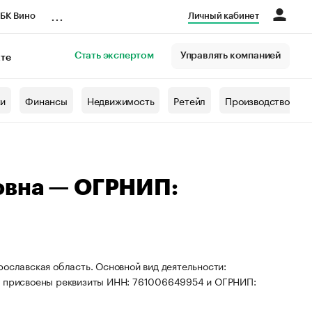
...
БК Вино
Личный кабинет
Стать экспертом
Управлять компанией
кте
азета
жи
Финансы
Недвижимость
Ретейл
Производство
овна — ОГРНИП:
рославская область. Основной вид деятельности:
ИП присвоены реквизиты ИНН: 761006649954 и ОГРНИП: