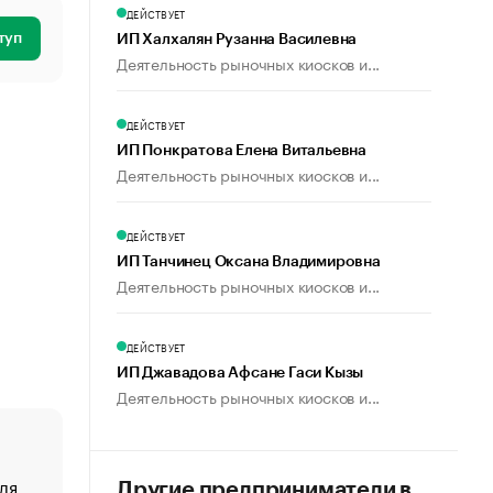
ДЕЙСТВУЕТ
туп
ИП Халхалян Рузанна Василевна
Деятельность рыночных киосков и...
ДЕЙСТВУЕТ
ИП Понкратова Елена Витальевна
Деятельность рыночных киосков и...
ДЕЙСТВУЕТ
ИП Танчинец Оксана Владимировна
Деятельность рыночных киосков и...
ДЕЙСТВУЕТ
ИП Джавадова Афсане Гаси Кызы
Деятельность рыночных киосков и...
ля
«От спорта тело стареет иначе». Как живет глава ко
Другие предприниматели в