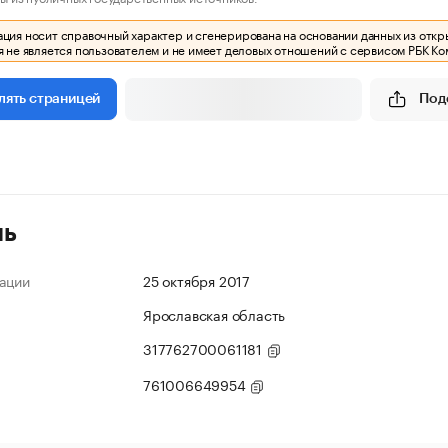
ия носит справочный характер и сгенерирована на основании данных из откр
 не является пользователем и не имеет деловых отношений с сервисом РБК Ко
Под
лять страницей
ль
ации
25 октября 2017
Ярославская область
317762700061181
761006649954