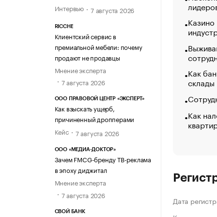
лидеро
Интервью
7 августа 2026
Казино
RICCHE
индуст
Клиентский сервис в
Выжива
премиальной мебели: почему
сотруд
продают не продавцы
Мнение эксперта
Как бан
склады
7 августа 2026
Сотрудн
ООО ПРАВОВОЙ ЦЕНТР «ЭКСПЕРТ»
Как взыскать ущерб,
Как нал
причиненный дропперами
кварти
Кейс
7 августа 2026
ООО «МЕДИА-ДОКТОР»
Зачем FMCG-бренду ТВ-реклама
в эпоху диджитал
Регист
Мнение эксперта
7 августа 2026
Дата регистр
СВОЙ БАНК