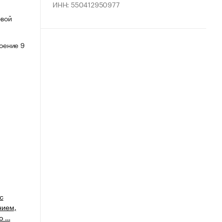
ИНН: 550412950977
овой
роение 9
с
нием,
о …