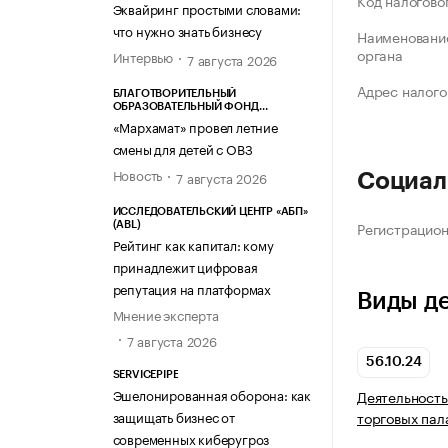
Код налогово
Эквайринг простыми словами:
что нужно знать бизнесу
Наименование
органа
Интервью
7 августа 2026
Адрес налого
БЛАГОТВОРИТЕЛЬНЫЙ
ОБРАЗОВАТЕЛЬНЫЙ ФОНД
«МАРХАМАТ»
«Мархамат» провел летние
смены для детей с ОВЗ
Новость
7 августа 2026
Социал
ИССЛЕДОВАТЕЛЬСКИЙ ЦЕНТР «АБП»
Регистрацио
(ABL)
Рейтинг как капитал: кому
принадлежит цифровая
репутация на платформах
Виды д
Мнение эксперта
7 августа 2026
56.10.24
SERVICEPIPE
Эшелонированная оборона: как
Деятельность
защищать бизнес от
торговых пал
современных киберугроз