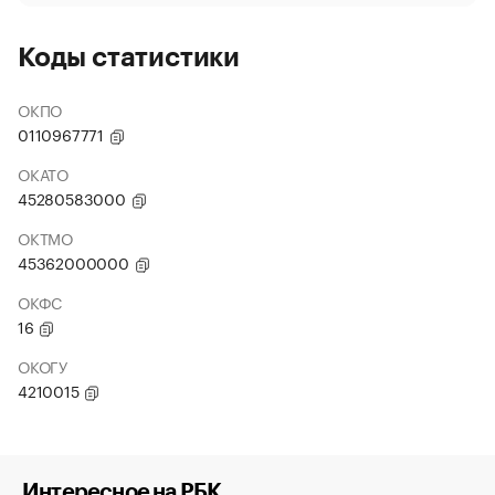
Коды статистики
ОКПО
0110967771
ОКАТО
45280583000
ОКТМО
45362000000
ОКФС
16
ОКОГУ
4210015
Интересное на РБК