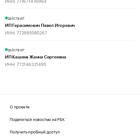
ИНН: 771671476964
ДЕЙСТВУЕТ
ИП Герасимович Павел Игоревич
ИНН: 772995585267
ДЕЙСТВУЕТ
ИП Кашина Жанна Сергеевна
ИНН: 772146321495
О проекте
Поделиться новостью на РБК
Получить пробный доступ