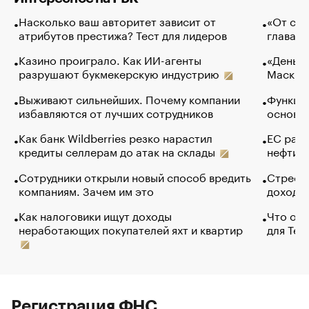
Насколько ваш авторитет зависит от
«От спо
атрибутов престижа? Тест для лидеров
глава к
Казино проиграло. Как ИИ-агенты
«Деньги
разрушают букмекерскую индустрию
Маск в 
Выживают сильнейших. Почему компании
Функции
избавляются от лучших сотрудников
основ э
Как банк Wildberries резко нарастил
ЕС раз
кредиты селлерам до атак на склады
нефти —
Сотрудники открыли новый способ вредить
Стресс 
компаниям. Зачем им это
доходов
Как налоговики ищут доходы
Что обв
неработающих покупателей яхт и квартир
для Tel
Регистрация ФНС