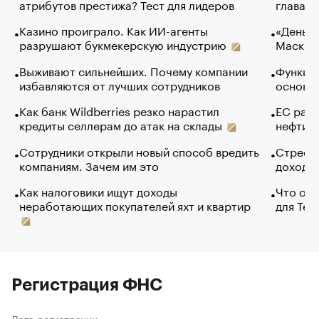
атрибутов престижа? Тест для лидеров
глава к
Казино проиграло. Как ИИ-агенты
«Деньги
разрушают букмекерскую индустрию
Маск в 
Выживают сильнейших. Почему компании
Функции
избавляются от лучших сотрудников
основ э
Как банк Wildberries резко нарастил
ЕС раз
кредиты селлерам до атак на склады
нефти —
Сотрудники открыли новый способ вредить
Стресс 
компаниям. Зачем им это
доходов
Как налоговики ищут доходы
Что обв
неработающих покупателей яхт и квартир
для Tel
Регистрация ФНС
Дата регистрации