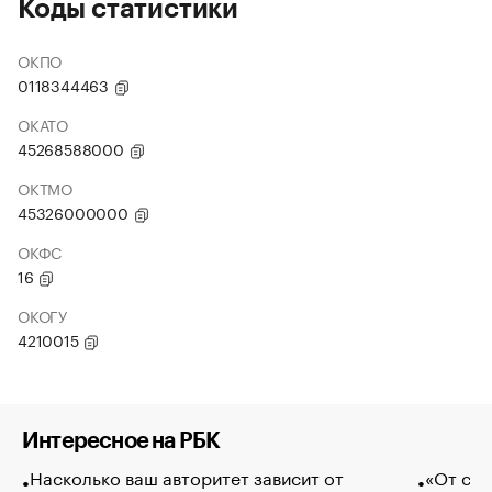
Коды статистики
ОКПО
0118344463
ОКАТО
45268588000
ОКТМО
45326000000
ОКФС
16
ОКОГУ
4210015
Интересное на РБК
Насколько ваш авторитет зависит от
«От спо