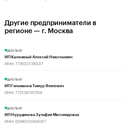
Другие предприниматели в
регионе — г. Москва
ДЕЙСТВУЕТ
ИП Калюжный Алексей Николаевич
ИНН: 771602139037
ДЕЙСТВУЕТ
ИП Гильманов Тимур Ялилович
ИНН: 772138747554
ДЕЙСТВУЕТ
ИП Нурудинова Зульфия Магомедовна
ИНН: 054603064067