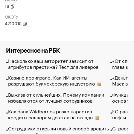
16
ОКОГУ
4210015
Интересное на РБК
Насколько ваш авторитет зависит от
«От спор
атрибутов престижа? Тест для лидеров
глава ко
Казино проиграло. Как ИИ-агенты
«Деньги б
разрушают букмекерскую индустрию
Маск в и
Выживают сильнейших. Почему компании
Функции 
избавляются от лучших сотрудников
основ эф
Как банк Wildberries резко нарастил
ЕС разре
кредиты селлерам до атак на склады
нефти — 
Сотрудники открыли новый способ вредить
Стресс о
компаниям. Зачем им это
доходов 