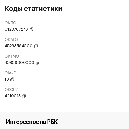
Коды статистики
ОКПО
0120787278
ОКАТО
45293594000
ОКТМО
45909000000
ОКФС
16
ОКОГУ
4210015
Интересное на РБК