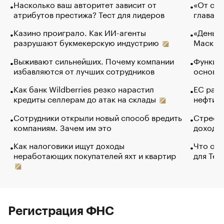
Насколько ваш авторитет зависит от
«От спо
атрибутов престижа? Тест для лидеров
глава к
Казино проиграло. Как ИИ-агенты
«Деньги
разрушают букмекерскую индустрию
Маск в 
Выживают сильнейших. Почему компании
Функции
избавляются от лучших сотрудников
основ э
Как банк Wildberries резко нарастил
ЕС раз
кредиты селлерам до атак на склады
нефти —
Сотрудники открыли новый способ вредить
Стресс 
компаниям. Зачем им это
доходов
Как налоговики ищут доходы
Что обв
неработающих покупателей яхт и квартир
для Tel
Регистрация ФНС