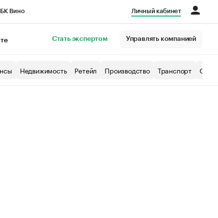
БК Вино
Личный кабинет
Город
Стать экспертом
Управлять компанией
кте
нсы
Недвижимость
Ретейл
Производство
Транспорт
Образ