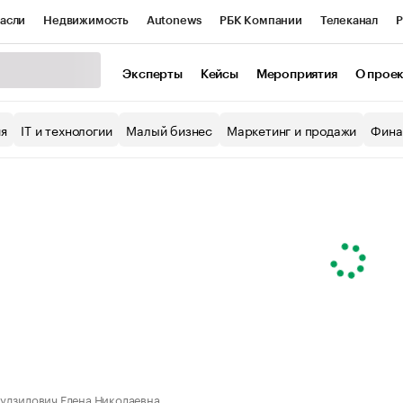
асли
Недвижимость
Autonews
РБК Компании
Телеканал
Р
К Курсы
РБК Life
Тренды
Визионеры
Национальные проекты
Эксперты
Кейсы
Мероприятия
О прое
уб
Исследования
Кредитные рейтинги
Франшизы
Газета
ия
IT и технологии
Малый бизнес
Маркетинг и продажи
Фина
Проверка контрагентов
Политика
Экономика
Бизнес
ы
удзилович Елена Николаевна