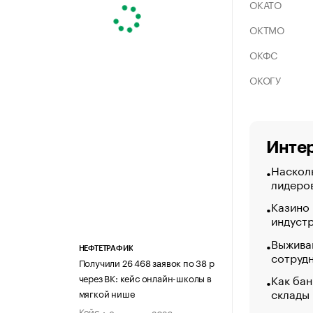
ОКАТО
ОКТМО
ОКФС
ОКОГУ
Интер
Насколь
лидеро
Казино
индуст
Выжива
НЕФТЕТРАФИК
сотруд
Получили 26 468 заявок по 38 р
Как бан
через ВК: кейс онлайн-школы в
склады
мягкой нише
Кейс