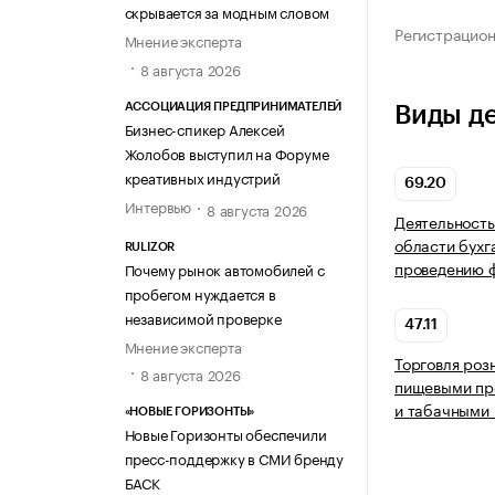
скрывается за модным словом
Регистрацио
Мнение эксперта
8 августа 2026
АССОЦИАЦИЯ ПРЕДПРИНИМАТЕЛЕЙ
Виды д
Бизнес-спикер Алексей
Жолобов выступил на Форуме
креативных индустрий
69.20
Интервью
8 августа 2026
Деятельность
области бухг
RULIZOR
проведению ф
Почему рынок автомобилей с
пробегом нуждается в
независимой проверке
47.11
Мнение эксперта
Торговля роз
8 августа 2026
пищевыми про
и табачными 
«НОВЫЕ ГОРИЗОНТЫ»
Новые Горизонты обеспечили
пресс-поддержку в СМИ бренду
БАСК