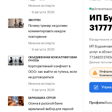
Мнение эксперта
ДЕЙСТВУЕТ
ОБНО
9 августа 2026
ИП Б
ЭВОТРЕН
Почему тренер не должен
3177
комментировать каждое
повторение
Юридические и 
Мнение эксперта
ИП Будзилови
9 августа 2026
услуг в обла
77346513765
ОБЪЕДИНЕННАЯ КОНСАЛТИНГОВАЯ
Данные получен
ГРУППА
Корпоративный конфликт в
Информац
ООО: как выйти из тупика, если
Компания
не договориться
Мнение эксперта
Управ
9 августа 2026
БАРАБАШКА-СТРОЙ
Осина в русской бане:
Профиль
Виды
идеальный выбор для парной