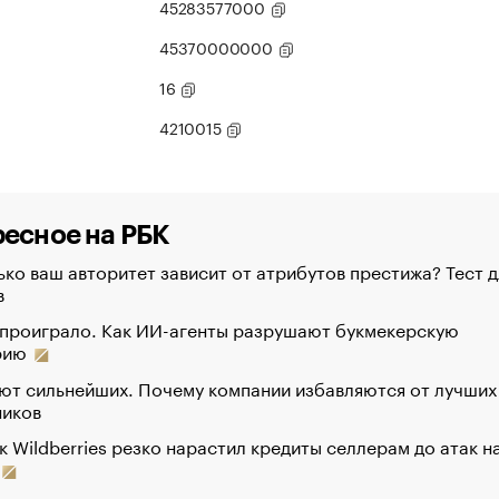
45283577000
45370000000
16
4210015
есное на РБК
ко ваш авторитет зависит от атрибутов престижа? Тест д
в
 проиграло. Как ИИ-агенты разрушают букмекерскую
рию
ют сильнейших. Почему компании избавляются от лучших
ников
к Wildberries резко нарастил кредиты селлерам до атак н