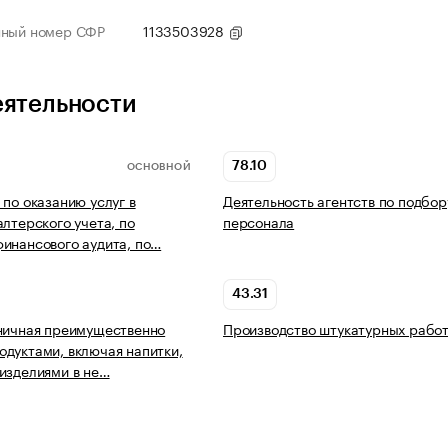
нный номер СФР
1133503928
еятельности
78.10
ОСНОВНОЙ
 по оказанию услуг в
Деятельность агентств по подбор
алтерского учета, по
персонала
инансового аудита, по…
43.31
ничная преимущественно
Производство штукатурных рабо
дуктами, включая напитки,
изделиями в не…