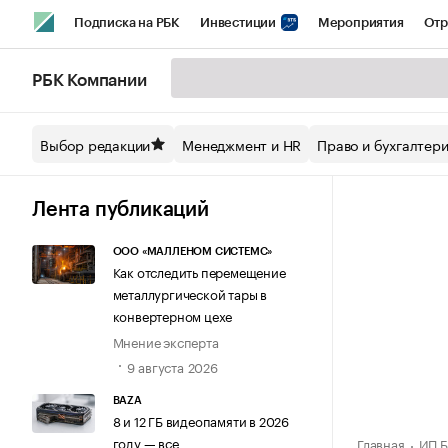
Подписка на РБК
Инвестиции
Мероприятия
Отр
Спорт
Школа управления РБК
РБК Образование
РБ
РБК Компании
Стиль
Крипто
РБК Бизнес-среда
Дискуссионный кл
Выбор редакции
Менеджмент и HR
Право и бухгалтер
Спецпроекты СПб
Конференции СПб
Спецпроекты
Технологии и медиа
Финансы
Рынок наличной валют
Лента публикаций
ООО «МАЛЛЕНОМ СИСТЕМС»
Как отследить перемещение
металлургической тары в
конвертерном цехе
Мнение эксперта
9 августа 2026
BAZA
8 и 12 ГБ видеопамяти в 2026
году — все
Главная
ИП Б