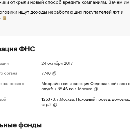
ики открыли новый способ вредить компаниям. Зачем им
оговики ищут доходы неработающих покупателей яхт и
р
рация ФНС
ации
24 октября 2017
го органа
7746
 налогового
Межрайонная инспекция Федеральной налог
службы № 46 по г. Москве
вой
125373, г.Москва, Походный проезд, домовлад
стр.2
ьные фонды