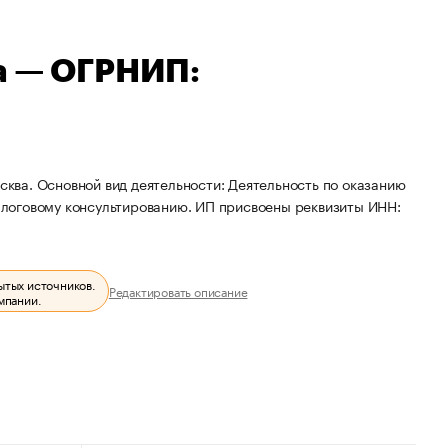
а — ОГРНИП:
осква. Основной вид деятельности: Деятельность по оказанию
налоговому консультированию. ИП присвоены реквизиты ИНН:
ытых источников.
Редактировать описание
мпании.