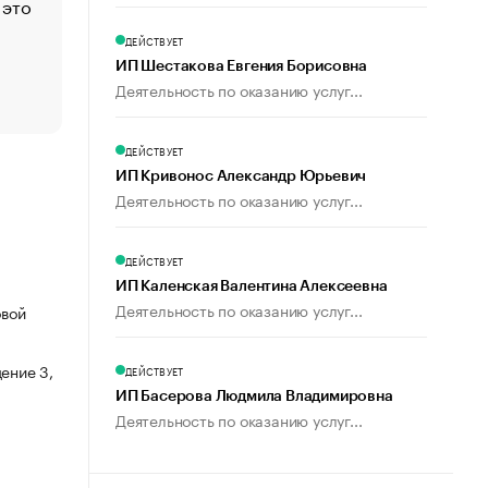
 это
Стресс обеспеченных людей: почему рост доходов 
счастья
ДЕЙСТВУЕТ
Что обвинения против Павла Дурова значат для Tele
ИП Шестакова Евгения Борисовна
пользователей
Деятельность по оказанию услуг...
ДЕЙСТВУЕТ
ИП Кривонос Александр Юрьевич
Деятельность по оказанию услуг...
ДЕЙСТВУЕТ
ИП Каленская Валентина Алексеевна
Деятельность по оказанию услуг...
овой
ение 3,
ДЕЙСТВУЕТ
ИП Басерова Людмила Владимировна
Деятельность по оказанию услуг...