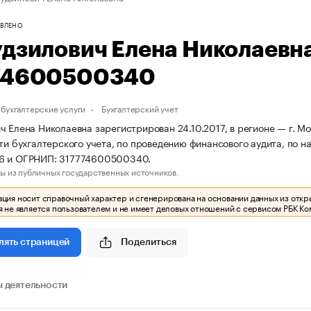
ВЛЕНО
удзилович Елена Николаевн
74600500340
бухгалтерские услуги
Бухгалтерский учет
ч Елена Николаевна зарегистрирован 24.10.2017, в регионе — г. М
сти бухгалтерского учета, по проведению финансового аудита, по 
6 и ОГРНИП: 317774600500340.
ы из публичных государственных источников.
ия носит справочный характер и сгенерирована на основании данных из откр
 не является пользователем и не имеет деловых отношений с сервисом РБК Ко
Поделиться
лять страницей
 деятельности