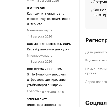
8 августа 2026
Сотрудн
Как нал
НЕФТЕТРАФИК
Как получить клиентов на
кварти
спецтехнику: находим лиды в
интернете
Мнение эксперта
8 августа 2026
Регист
ООО «МЕБЕЛЬ БИЗНЕС КОМФОРТ»
Как выбрать стулья для кухни
Дата регистр
Мнение эксперта
Код налогово
8 августа 2026
Наименование
ООО ФИРМА «НОВОСТОМ»
органа
Smile Symphony внедрили
цифровое моделирование
Адрес налого
улыбки перед винирами
Новость
8 августа 2026
ЗЕЛЁНЫЙ ЛИСТ
Социал
Гипоаллергенность: что