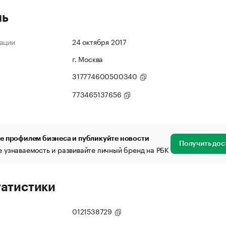
ль
ации
24 октября 2017
г. Москва
317774600500340
773465137656
е профилем бизнеса и публикуйте новости
Получить дос
 узнаваемость и развивайте личный бренд на РБК
татистики
0121538729