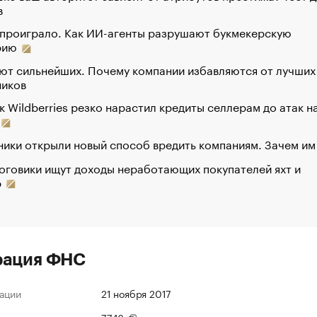
в
 проиграло. Как ИИ-агенты разрушают букмекерскую
рию
ют сильнейших. Почему компании избавляются от лучших
ников
к Wildberries резко нарастил кредиты селлерам до атак н
ики открыли новый способ вредить компаниям. Зачем им
оговики ищут доходы неработающих покупателей яхт и
р
рация ФНС
ации
21 ноября 2017