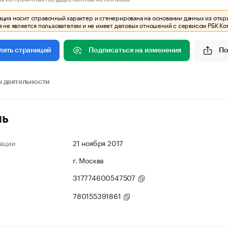
ия носит справочный характер и сгенерирована на основании данных из откр
 не является пользователем и не имеет деловых отношений с сервисом РБК Ко
Подписаться на изменения
По
лять страницей
 деятельности
ль
ации
21 ноября 2017
г. Москва
317774600547507
780155391861