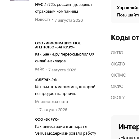
НАФИ: 72% россиян доверяют
Управляйт
страховым компаниям
Повышайте
Новость
7 августа 2026
Коды с
ООО «ИНФОРМАЦИОННОЕ
АГЕНТСТВО «БАНКИ.РУ»
ОКПО
Как Банки.ру переосмыслил UX
онлайн-вкладов
ОКАТО
Кейс
7 августа 2026
ОКТМО
«СЛЕТАТЬ.РУ»
ОКФС
Как считать маркетинг, который
не продает напрямую
ОКОГУ
Мнение эксперта
7 августа 2026
ООО «ВК РУС»
Как инвестиции в аппараты
Интер
Venus модернизировали работу
Насколь