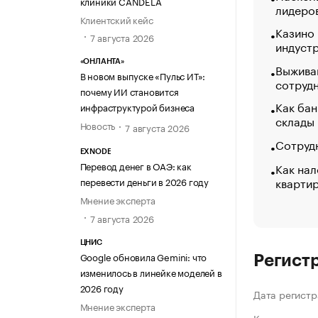
клиники CANDELA
лидеро
Клиентский кейс
Казино
7 августа 2026
индуст
«ОНЛАНТА»
Выжива
В новом выпуске «Пульс ИТ»:
сотруд
почему ИИ становится
Как бан
инфраструктурой бизнеса
склады
Новость
7 августа 2026
Сотрудн
EXNODE
Перевод денег в ОАЭ: как
Как нал
кварти
перевести деньги в 2026 году
Мнение эксперта
7 августа 2026
ЦНИС
Google обновила Gemini: что
Регист
изменилось в линейке моделей в
2026 году
Дата регистр
Мнение эксперта