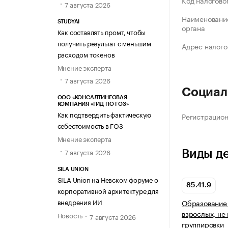
Код налогово
7 августа 2026
Наименование
STUDYAI
органа
Как составлять промт, чтобы
получить результат с меньшим
Адрес налого
расходом токенов
Мнение эксперта
7 августа 2026
Социал
ООО «КОНСАЛТИНГОВАЯ
КОМПАНИЯ «ГИД ПО ГОЗ»
Как подтвердить фактическую
Регистрацио
себестоимость в ГОЗ
Мнение эксперта
7 августа 2026
Виды д
SILA UNION
SILA Union на Невском форуме о
85.41.9
корпоративной архитектуре для
внедрения ИИ
Образование 
взрослых, не
Новость
7 августа 2026
группировки