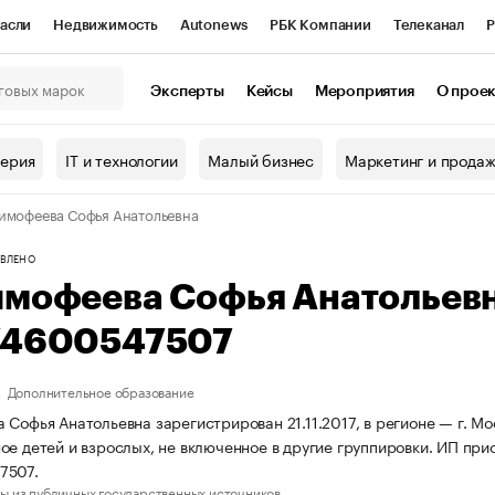
асли
Недвижимость
Autonews
РБК Компании
Телеканал
Р
К Курсы
РБК Life
Тренды
Визионеры
Национальные проекты
Эксперты
Кейсы
Мероприятия
О прое
онный клуб
Исследования
Кредитные рейтинги
Франшизы
Г
терия
IT и технологии
Малый бизнес
Маркетинг и прода
Проверка контрагентов
Политика
Экономика
Бизнес
имофеева Софья Анатольевна
ы
ВЛЕНО
имофеева Софья Анатольев
74600547507
Дополнительное образование
 Софья Анатольевна зарегистрирован 21.11.2017, в регионе — г. М
ое детей и взрослых, не включенное в другие группировки. ИП пр
7507.
ы из публичных государственных источников.