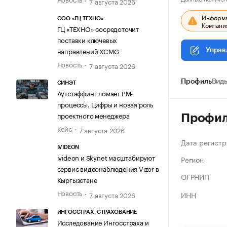
7 августа 2026
Информац
ООО «ГЦ ТЕХНО»
Компания
ГЦ «ТЕХНО» сосредоточит
поставки ключевых
направлений XCMG
Управ
Новость
7 августа 2026
Профиль
Виды
СИНЭТ
Аутстаффинг ломает PM-
процессы. Цифры и новая роль
проектного менеджера
Профи
Кейс
7 августа 2026
Дата регистр
IVIDEON
ivideon и Skynet масштабируют
Регион
сервис видеонаблюдения Vizor в
ОГРНИП
Кыргызстане
Новость
ИНН
7 августа 2026
ИНГОССТРАХ. СТРАХОВАНИЕ
Исследование Ингосстраха и