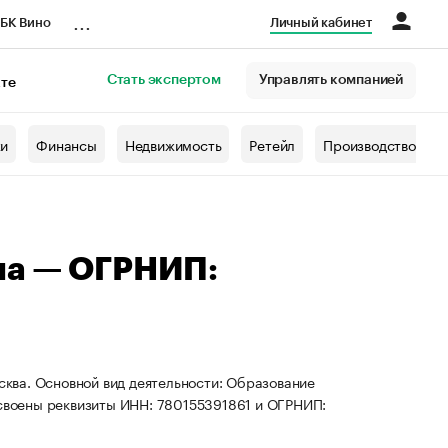
...
БК Вино
Личный кабинет
Стать экспертом
Управлять компанией
кте
азета
жи
Финансы
Недвижимость
Ретейл
Производство
на — ОГРНИП:
осква. Основной вид деятельности: Образование
исвоены реквизиты ИНН: 780155391861 и ОГРНИП: