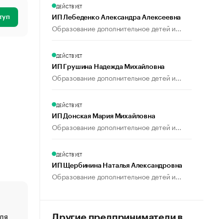
ДЕЙСТВУЕТ
туп
ИП Лебеденко Александра Алексеевна
Образование дополнительное детей и...
ДЕЙСТВУЕТ
ИП Грушина Надежда Михайловна
Образование дополнительное детей и...
ДЕЙСТВУЕТ
ИП Донская Мария Михайловна
Образование дополнительное детей и...
ДЕЙСТВУЕТ
ИП Щербинина Наталья Александровна
Образование дополнительное детей и...
ля
«От спорта тело стареет иначе». Как живет глава ко
Другие предприниматели в