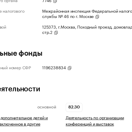
го органа
7746
 налогового
Межрайонная инспекция Федеральной налог
службы № 46 по г. Москве
вой
125373, г.Москва, Походный проезд, домовлад
стр.2
ьные фонды
нный номер СФР
1196238834
еятельности
82.30
ОСНОВНОЙ
дополнительное детей и
Деятельность по организации
 включенное в другие
конференций и выставок