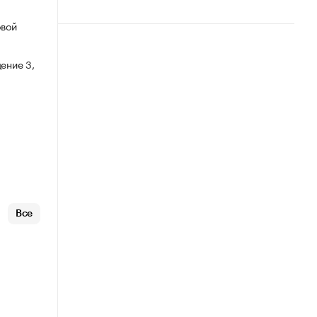
овой
ение 3,
Все