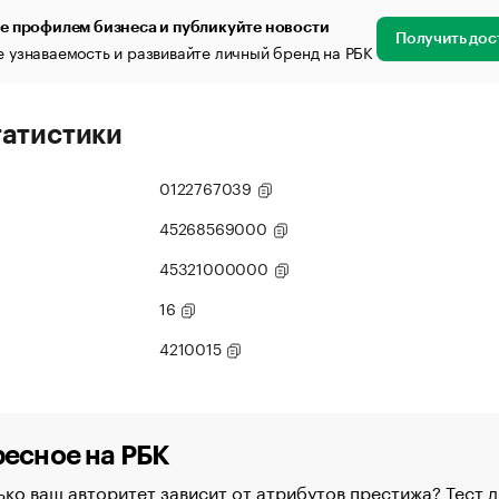
е профилем бизнеса и публикуйте новости
Получить дос
 узнаваемость и развивайте личный бренд на РБК
татистики
0122767039
45268569000
45321000000
16
4210015
есное на РБК
ко ваш авторитет зависит от атрибутов престижа? Тест д