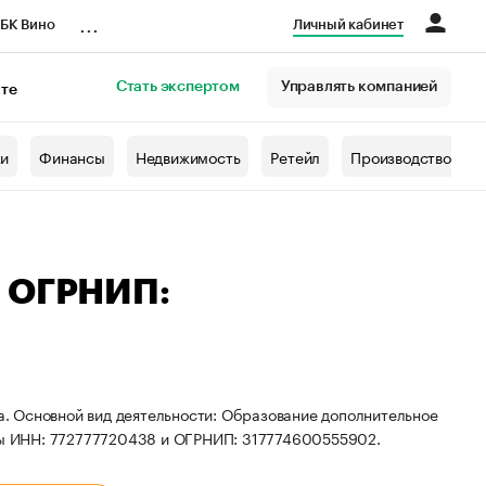
...
БК Вино
Личный кабинет
Стать экспертом
Управлять компанией
кте
азета
жи
Финансы
Недвижимость
Ретейл
Производство
— ОГРНИП:
ва. Основной вид деятельности: Образование дополнительное
иты ИНН: 772777720438 и ОГРНИП: 317774600555902.