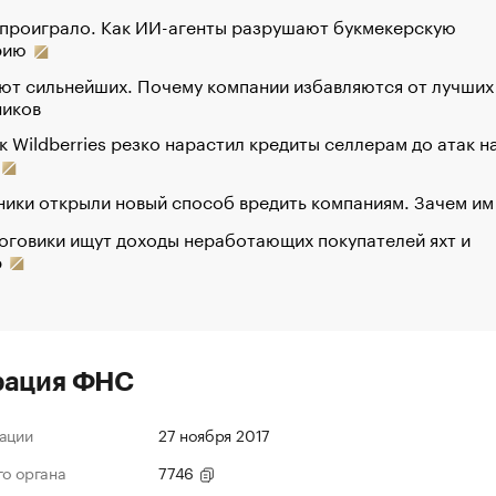
 проиграло. Как ИИ-агенты разрушают букмекерскую
рию
ют сильнейших. Почему компании избавляются от лучших
ников
к Wildberries резко нарастил кредиты селлерам до атак н
ики открыли новый способ вредить компаниям. Зачем им
оговики ищут доходы неработающих покупателей яхт и
р
рация ФНС
ации
27 ноября 2017
го органа
7746