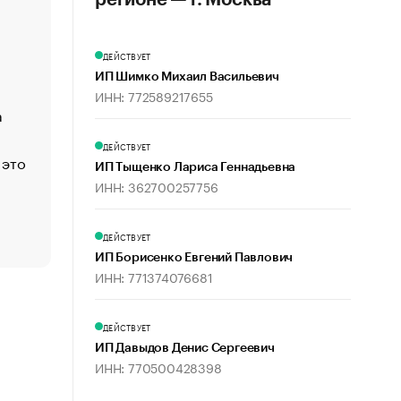
регионе — г. Москва
«Деньги будут не нужны»: что рассказал Маск в инт
Economist
ДЕЙСТВУЕТ
Функции менеджмента: пять ключевых основ эффект
ИП Шимко Михаил Васильевич
управления
ИНН: 772589217655
а
ЕС разрешил конфискацию российской нефти — чем
Москва
ДЕЙСТВУЕТ
 это
Стресс обеспеченных людей: почему рост доходов 
ИП Тыщенко Лариса Геннадьевна
счастья
ИНН: 362700257756
Что обвинения против Павла Дурова значат для Tele
пользователей
ДЕЙСТВУЕТ
ИП Борисенко Евгений Павлович
ИНН: 771374076681
ДЕЙСТВУЕТ
ИП Давыдов Денис Сергеевич
ИНН: 770500428398