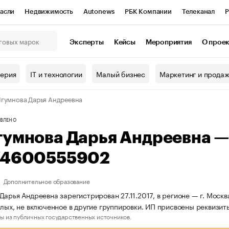
асли
Недвижимость
Autonews
РБК Компании
Телеканал
Р
К Курсы
РБК Life
Тренды
Визионеры
Национальные проекты
Эксперты
Кейсы
Мероприятия
О прое
онный клуб
Исследования
Кредитные рейтинги
Франшизы
Г
терия
IT и технологии
Малый бизнес
Маркетинг и прода
Проверка контрагентов
Политика
Экономика
Бизнес
гумнова Дарья Андреевна
ы
ВЛЕНО
гумнова Дарья Андреевна 
74600555902
Дополнительное образование
Дарья Андреевна зарегистрирован 27.11.2017, в регионе — г. Моск
слых, не включенное в другие группировки. ИП присвоены реквиз
ы из публичных государственных источников.