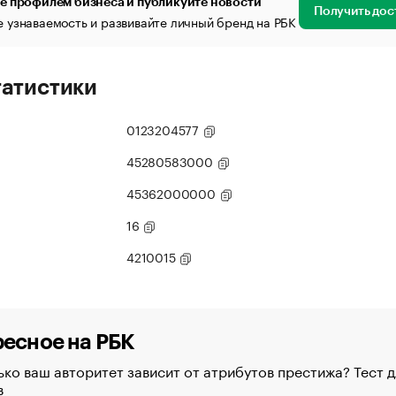
е профилем бизнеса и публикуйте новости
Получить дос
 узнаваемость и развивайте личный бренд на РБК
татистики
0123204577
45280583000
45362000000
16
4210015
есное на РБК
ко ваш авторитет зависит от атрибутов престижа? Тест д
в