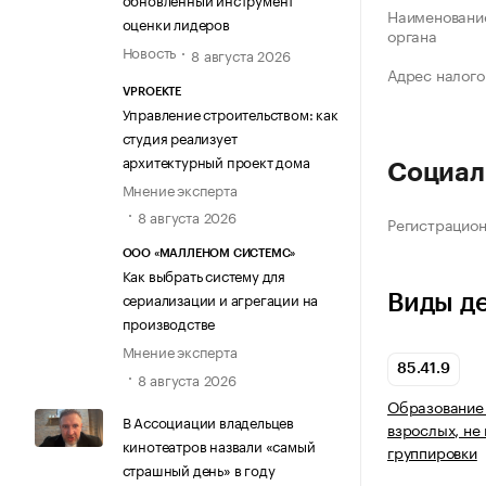
Наименование
оценки лидеров
органа
Новость
8 августа 2026
Адрес налого
VPROEKTE
Управление строительством: как
студия реализует
архитектурный проект дома
Социал
Мнение эксперта
8 августа 2026
Регистрацио
ООО «МАЛЛЕНОМ СИСТЕМС»
Как выбрать систему для
сериализации и агрегации на
Виды д
производстве
Мнение эксперта
85.41.9
8 августа 2026
Образование 
В Ассоциации владельцев
взрослых, не
кинотеатров назвали «самый
группировки
страшный день» в году