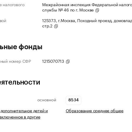
 налогового
Межрайонная инспекция Федеральной налог
службы № 46 по г. Москве
вой
125373, г.Москва, Походный проезд, домовлад
стр.2
ьные фонды
нный номер СФР
1215070713
еятельности
85.14
ОСНОВНОЙ
дополнительное детей и
Образование среднее общее
 включенное в другие