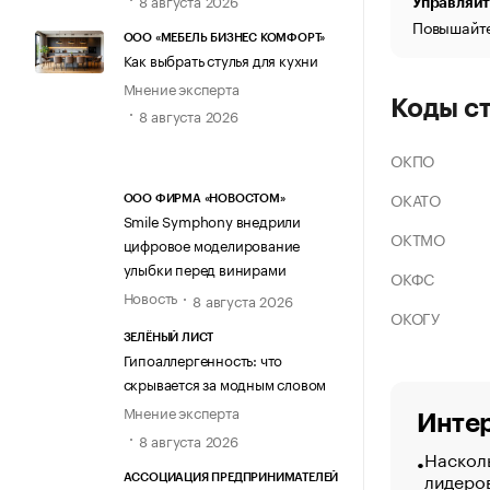
Управляйт
Повышайте
ООО «МЕБЕЛЬ БИЗНЕС КОМФОРТ»
Как выбрать стулья для кухни
Мнение эксперта
Коды с
8 августа 2026
ОКПО
ОКАТО
ООО ФИРМА «НОВОСТОМ»
Smile Symphony внедрили
ОКТМО
цифровое моделирование
улыбки перед винирами
ОКФС
Новость
8 августа 2026
ОКОГУ
ЗЕЛЁНЫЙ ЛИСТ
Гипоаллергенность: что
скрывается за модным словом
Мнение эксперта
Интер
8 августа 2026
Насколь
лидеро
АССОЦИАЦИЯ ПРЕДПРИНИМАТЕЛЕЙ