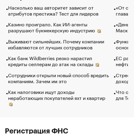
Насколько ваш авторитет зависит от
«От спо
атрибутов престижа? Тест для лидеров
глава к
Казино проиграло. Как ИИ-агенты
«Деньги
разрушают букмекерскую индустрию
Маск в 
Выживают сильнейших. Почему компании
Функции
избавляются от лучших сотрудников
основ э
Как банк Wildberries резко нарастил
ЕС раз
кредиты селлерам до атак на склады
нефти —
Сотрудники открыли новый способ вредить
Стресс 
компаниям. Зачем им это
доходов
Как налоговики ищут доходы
Что обв
неработающих покупателей яхт и квартир
для Tel
Регистрация ФНС