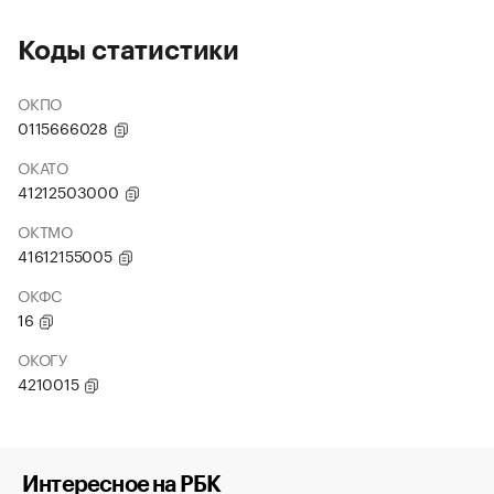
Коды статистики
ОКПО
0115666028
ОКАТО
41212503000
ОКТМО
41612155005
ОКФС
16
ОКОГУ
4210015
Интересное на РБК