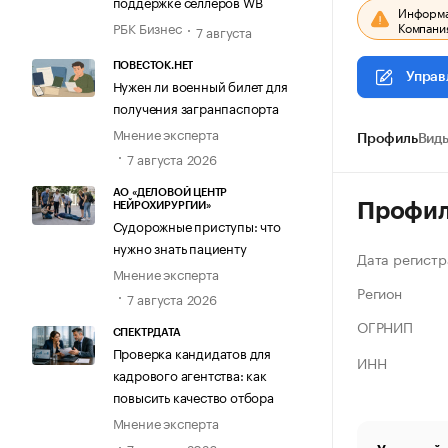
поддержке селлеров WB
Информац
Компания
РБК Бизнес
7 августа
ПОВЕСТОК.НЕТ
Управ
Нужен ли военный билет для
получения загранпаспорта
Мнение эксперта
Профиль
Виды
7 августа 2026
АО «ДЕЛОВОЙ ЦЕНТР
Профи
НЕЙРОХИРУРГИИ»
Судорожные приступы: что
нужно знать пациенту
Дата регистр
Мнение эксперта
Регион
7 августа 2026
ОГРНИП
СПЕКТРДАТА
Проверка кандидатов для
ИНН
кадрового агентства: как
повысить качество отбора
Мнение эксперта
7 августа 2026