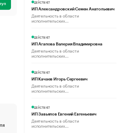
ДЕЙСТВУЕТ
туп
ИП Александровский Семен Анатольевич
Деятельность в области
исполнительских...
ДЕЙСТВУЕТ
ИП Агапова Валерия Владимировна
Деятельность в области
исполнительских...
ДЕЙСТВУЕТ
ИП Качаев Игорь Сергеевич
Деятельность в области
исполнительских...
ДЕЙСТВУЕТ
ИП Завьялов Евгений Евгеньевич
Деятельность в области
ля
«От спорта тело стареет иначе». Как живет глава ко
исполнительских...
создавшей GTA