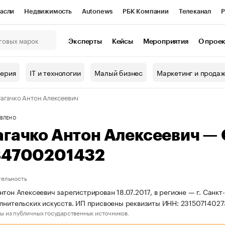
асли
Недвижимость
Autonews
РБК Компании
Телеканал
Р
К Курсы
РБК Life
Тренды
Визионеры
Национальные проекты
Эксперты
Кейсы
Мероприятия
О прое
онный клуб
Исследования
Кредитные рейтинги
Франшизы
Г
терия
IT и технологии
Малый бизнес
Маркетинг и прода
Проверка контрагентов
Политика
Экономика
Бизнес
агачко Антон Алексеевич
ы
ВЛЕНО
агачко Антон Алексеевич —
84700201432
тельность
нтон Алексеевич зарегистрирован 18.07.2017, в регионе — г. Санкт
лнительских искусств. ИП присвоены реквизиты ИНН: 2315071402
ы из публичных государственных источников.