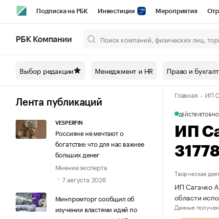
Подписка на РБК
Инвестиции
Мероприятия
Отр
Спорт
Школа управления РБК
РБК Образование
РБ
РБК Компании
Город
Стиль
Крипто
РБК Бизнес-среда
Дискусси
Выбор редакции
Менеджмент и HR
Право и бухгал
Спецпроекты СПб
Конференции СПб
Спецпроекты
Главная
ИП С
Технологии и медиа
Финансы
Рынок наличной валют
Лента публикаций
ДЕЙСТВУЕТ
ОБНО
VESPERFIN
ИП С
Россияне не мечтают о
богатстве: что для нас важнее
3177
больших денег
Мнение эксперта
Творческая дея
7 августа 2026
ИП Сагачко А
области испо
Минпромторг сообщил об
Данные получен
изучении властями идей по