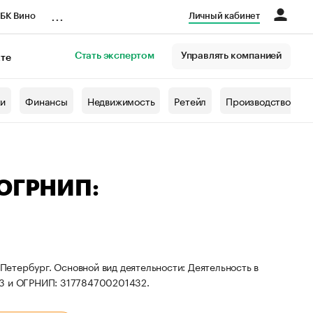
...
БК Вино
Личный кабинет
Стать экспертом
Управлять компанией
кте
азета
жи
Финансы
Недвижимость
Ретейл
Производство
 ОГРНИП:
-Петербург. Основной вид деятельности: Деятельность в
73 и ОГРНИП: 317784700201432.