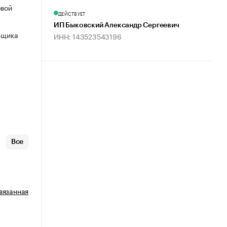
овой
ДЕЙСТВУЕТ
ИП Быковский Александр Сергеевич
ьщика
ИНН: 143523543196
Все
вязанная