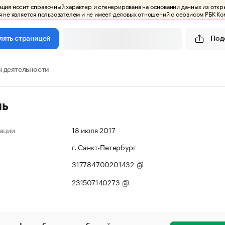
ия носит справочный характер и сгенерирована на основании данных из откр
 не является пользователем и не имеет деловых отношений с сервисом РБК Ко
Под
лять страницей
 деятельности
ль
ации
18 июля 2017
г. Санкт-Петербург
317784700201432
231507140273