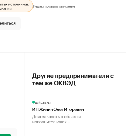
ытых источников.
Редактировать описание
мпании.
елиться
Другие предприниматели с
тем же ОКВЭД
ДЕЙСТВУЕТ
ИП Жилин Олег Игоревич
Деятельность в области
исполнительских...