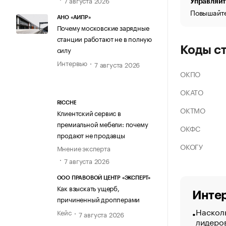
Управляйт
Повышайте
АНО «АИПР»
Почему московские зарядные
станции работают не в полную
Коды с
силу
Интервью
7 августа 2026
ОКПО
ОКАТО
RICCHE
ОКТМО
Клиентский сервис в
премиальной мебели: почему
ОКФС
продают не продавцы
ОКОГУ
Мнение эксперта
7 августа 2026
ООО ПРАВОВОЙ ЦЕНТР «ЭКСПЕРТ»
Как взыскать ущерб,
Интер
причиненный дропперами
Насколь
Кейс
7 августа 2026
лидеро