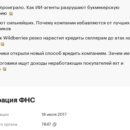
 проиграло. Как ИИ-агенты разрушают букмекерскую
рию
ют сильнейших. Почему компании избавляются от лучших
ников
к Wildberries резко нарастил кредиты селлерам до атак н
ики открыли новый способ вредить компаниям. Зачем им
оговики ищут доходы неработающих покупателей яхт и
р
рация ФНС
ации
18 июля 2017
го органа
7847