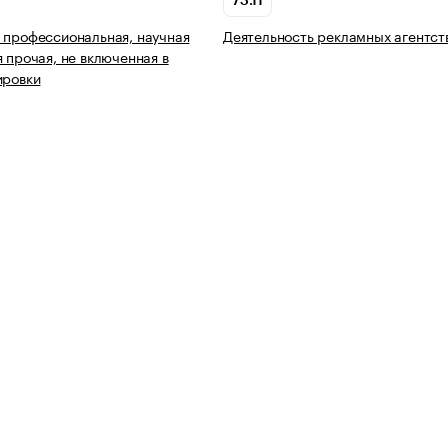
73.11
 профессиональная, научная
Деятельность рекламных агентст
я прочая, не включенная в
ировки