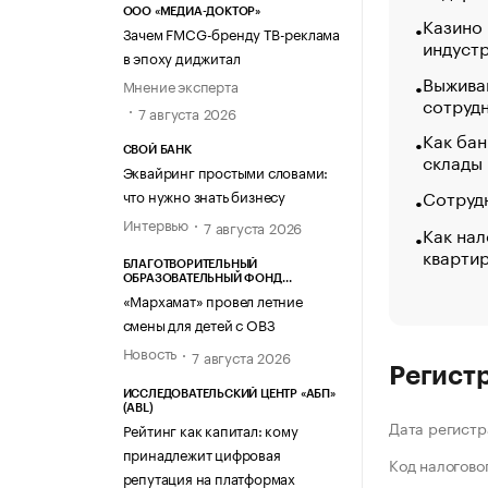
ООО «МЕДИА-ДОКТОР»
Казино
Зачем FMCG-бренду ТВ-реклама
индуст
в эпоху диджитал
Выжива
Мнение эксперта
сотруд
7 августа 2026
Как бан
СВОЙ БАНК
склады
Эквайринг простыми словами:
Сотрудн
что нужно знать бизнесу
Интервью
7 августа 2026
Как нал
кварти
БЛАГОТВОРИТЕЛЬНЫЙ
ОБРАЗОВАТЕЛЬНЫЙ ФОНД
«МАРХАМАТ»
«Мархамат» провел летние
смены для детей с ОВЗ
Новость
7 августа 2026
Регист
ИССЛЕДОВАТЕЛЬСКИЙ ЦЕНТР «АБП»
(ABL)
Дата регистр
Рейтинг как капитал: кому
принадлежит цифровая
Код налогово
репутация на платформах