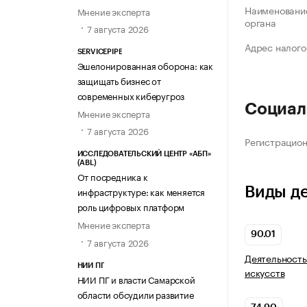
Наименование
Мнение эксперта
органа
7 августа 2026
Адрес налого
SERVICEPIPE
Эшелонированная оборона: как
защищать бизнес от
современных киберугроз
Социал
Мнение эксперта
7 августа 2026
Регистрацио
ИССЛЕДОВАТЕЛЬСКИЙ ЦЕНТР «АБП»
(ABL)
От посредника к
Виды д
инфраструктуре: как меняется
роль цифровых платформ
Мнение эксперта
90.01
7 августа 2026
Деятельность
НИИ ПГ
искусств
НИИ ПГ и власти Самарской
области обсудили развитие