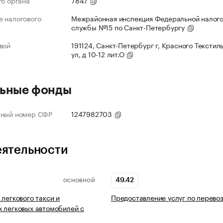
го органа
7847
 налогового
Межрайонная инспекция Федеральной налог
службы №15 по Санкт-Петербургу
вой
191124, Санкт-Петербург г, Красного Текстил
ул, д 10-12 лит.О
ьные фонды
нный номер СФР
1247982703
еятельности
49.42
ОСНОВНОЙ
 легкового такси и
Предоставление услуг по перево
 легковых автомобилей с