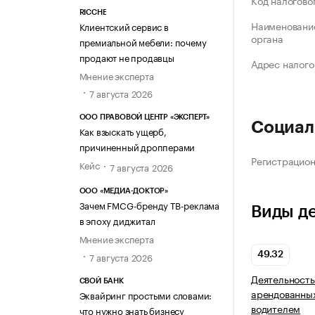
Код налогово
RICCHE
Наименование
Клиентский сервис в
органа
премиальной мебели: почему
продают не продавцы
Адрес налого
Мнение эксперта
7 августа 2026
ООО ПРАВОВОЙ ЦЕНТР «ЭКСПЕРТ»
Социал
Как взыскать ущерб,
причиненный дропперами
Регистрацио
Кейс
7 августа 2026
ООО «МЕДИА-ДОКТОР»
Зачем FMCG-бренду ТВ-реклама
Виды д
в эпоху диджитал
Мнение эксперта
7 августа 2026
49.32
Деятельность
СВОЙ БАНК
арендованных
Эквайринг простыми словами:
водителем
что нужно знать бизнесу