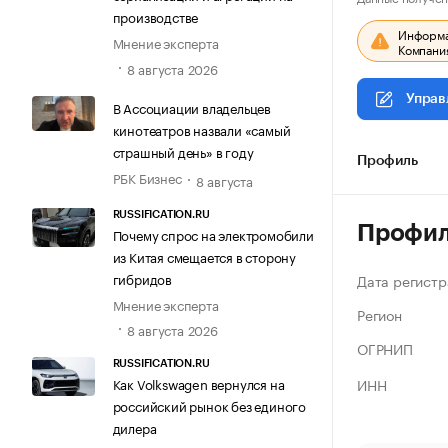
производстве
Информац
Мнение эксперта
Компания
8 августа 2026
Управ
В Ассоциации владельцев
кинотеатров назвали «самый
страшный день» в году
Профиль
РБК Бизнес
8 августа
RUSSIFICATION.RU
Профи
Почему спрос на электромобили
из Китая смещается в сторону
гибридов
Дата регистр
Мнение эксперта
Регион
8 августа 2026
ОГРНИП
RUSSIFICATION.RU
ИНН
Как Volkswagen вернулся на
российский рынок без единого
дилера