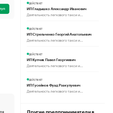
ДЕЙСТВУЕТ
туп
ИП Гладышко Александр Иванович
Деятельность легкового такси и...
ДЕЙСТВУЕТ
ИП Стрельченко Георгий Анатольевич
Деятельность легкового такси и...
ДЕЙСТВУЕТ
ИП Купчик Павел Георгиевич
Деятельность легкового такси и...
ДЕЙСТВУЕТ
ИП Гусейнов Фуад Рзакулуевич
Деятельность легкового такси и...
ля
«От спорта тело стареет иначе». Как живет глава ко
Другие предприниматели в