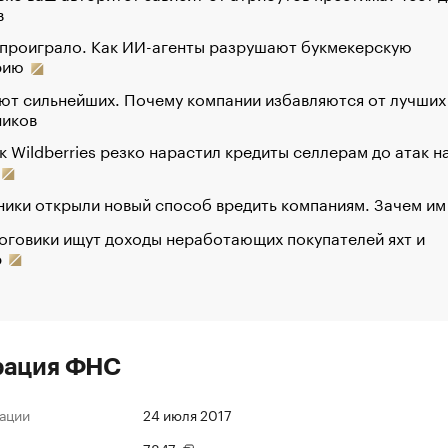
в
 проиграло. Как ИИ-агенты разрушают букмекерскую
рию
ют сильнейших. Почему компании избавляются от лучших
ников
к Wildberries резко нарастил кредиты селлерам до атак н
ики открыли новый способ вредить компаниям. Зачем им
оговики ищут доходы неработающих покупателей яхт и
р
рация ФНС
ации
24 июля 2017