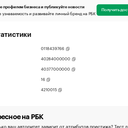
е профилем бизнеса и публикуйте новости
Получить дос
 узнаваемость и развивайте личный бренд на РБК
татистики
0118439766
40284000000
40377000000
16
4210015
есное на РБК
ко ваш авторитет зависит от атрибутов престижа? Тест д