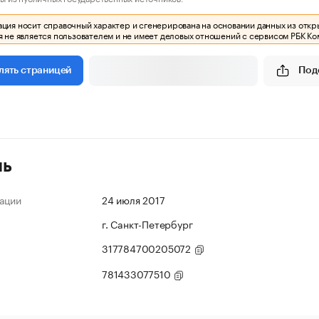
ия носит справочный характер и сгенерирована на основании данных из откр
 не является пользователем и не имеет деловых отношений с сервисом РБК Ко
Под
лять страницей
ль
ации
24 июля 2017
г. Санкт-Петербург
317784700205072
781433077510