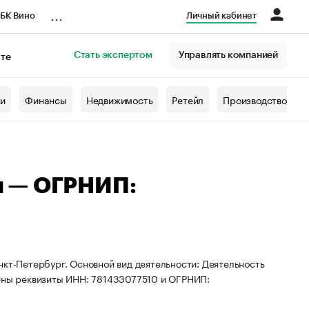
...
БК Вино
Личный кабинет
Стать экспертом
Управлять компанией
кте
азета
жи
Финансы
Недвижимость
Ретейл
Производство
ч — ОГРНИП:
нкт-Петербург. Основной вид деятельности: Деятельность
оены реквизиты ИНН: 781433077510 и ОГРНИП: