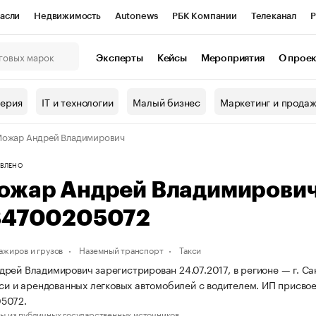
асли
Недвижимость
Autonews
РБК Компании
Телеканал
Р
К Курсы
РБК Life
Тренды
Визионеры
Национальные проекты
Эксперты
Кейсы
Мероприятия
О прое
онный клуб
Исследования
Кредитные рейтинги
Франшизы
Г
терия
IT и технологии
Малый бизнес
Маркетинг и прода
Проверка контрагентов
Политика
Экономика
Бизнес
Можар Андрей Владимирович
ы
ВЛЕНО
ожар Андрей Владимирови
84700205072
ажиров и грузов
Наземный транспорт
Такси
рей Владимирович зарегистрирован 24.07.2017, в регионе — г. Са
кси и арендованных легковых автомобилей с водителем. ИП присв
5072.
ы из публичных государственных источников.