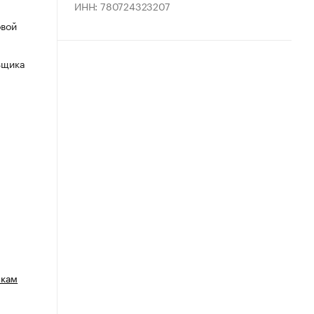
ИНН: 780724323207
овой
ьщика
зкам