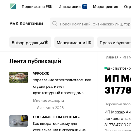
Подписка на РБК
Инвестиции
Мероприятия
Отр
Спорт
Школа управления РБК
РБК Образование
РБ
РБК Компании
Город
Стиль
Крипто
РБК Бизнес-среда
Дискусси
Выбор редакции
Менеджмент и HR
Право и бухгал
Спецпроекты СПб
Конференции СПб
Спецпроекты
Главная
ИП 
Технологии и медиа
Финансы
Рынок наличной валют
Лента публикаций
ДЕЙСТВУЕТ
ОБНО
VPROEKTE
ИП М
Управление строительством: как
студия реализует
3177
архитектурный проект дома
Мнение эксперта
Перевозка пасс
8 августа 2026
ИП Можар Анд
легкового та
ООО «МАЛЛЕНОМ СИСТЕМС»
Как выбрать систему для
31778470020
сериализации и агрегации на
Данные получен