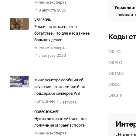
Мнение эксперта
Управляйт
8 августа 2026
Повышайте
VESPERFIN
Россияне не мечтают о
богатстве: что для нас важнее
Коды с
больших денег
Мнение эксперта
ОКПО
7 августа 2026
ОКАТО
ОКТМО
Минпромторг сообщил об
ОКФС
изучении властями идей по
поддержке селлеров WB
ОКОГУ
РБК Бизнес
7 августа
ПОВЕСТОК.НЕТ
Нужен ли военный билет для
Интер
получения загранпаспорта
Мнение эксперта
Насколь