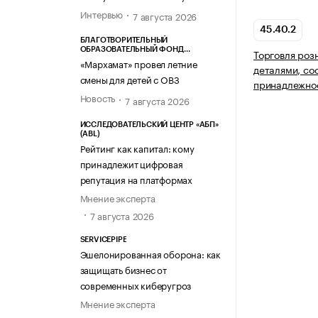
Интервью
7 августа 2026
45.40.2
БЛАГОТВОРИТЕЛЬНЫЙ
ОБРАЗОВАТЕЛЬНЫЙ ФОНД
Торговля роз
«МАРХАМАТ»
«Мархамат» провел летние
деталями, со
смены для детей с ОВЗ
принадлежно
Новость
7 августа 2026
ИССЛЕДОВАТЕЛЬСКИЙ ЦЕНТР «АБП»
(ABL)
Рейтинг как капитал: кому
принадлежит цифровая
репутация на платформах
Мнение эксперта
7 августа 2026
SERVICEPIPE
Эшелонированная оборона: как
защищать бизнес от
современных киберугроз
Мнение эксперта