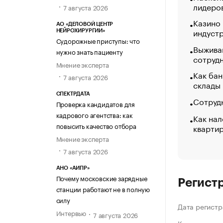
лидеро
7 августа 2026
Казино
АО «ДЕЛОВОЙ ЦЕНТР
индуст
НЕЙРОХИРУРГИИ»
Судорожные приступы: что
Выжива
нужно знать пациенту
сотруд
Мнение эксперта
Как бан
7 августа 2026
склады
СПЕКТРДАТА
Сотрудн
Проверка кандидатов для
кадрового агентства: как
Как нал
повысить качество отбора
кварти
Мнение эксперта
7 августа 2026
АНО «АИПР»
Почему московские зарядные
Регист
станции работают не в полную
силу
Дата регистр
Интервью
7 августа 2026