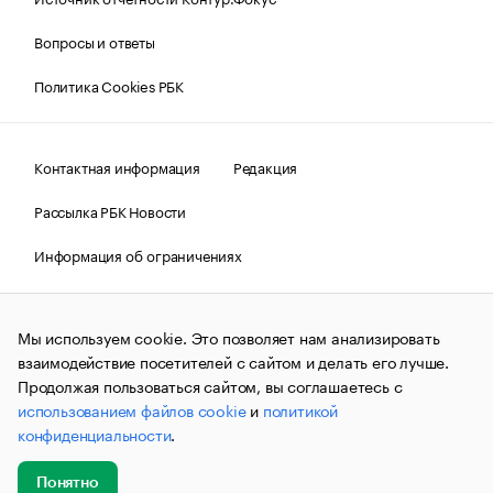
Вопросы и ответы
Политика Cookies РБК
Контактная информация
Редакция
Рассылка РБК Новости
Информация об ограничениях
Правовая информация
О соблюдении авторских прав
Мы используем cookie. Это позволяет нам анализировать
© АО «РОСБИЗНЕСКОНСАЛТИНГ»,
1995–2026.
Сообщения
и материалы информационного агентства «РБК»
взаимодействие посетителей с сайтом и делать его лучше.
(зарегистрировано Федеральной службой по надзору в сфере
Продолжая пользоваться сайтом, вы соглашаетесь с
связи, информационных технологий и массовых
использованием файлов cookie
и
политикой
коммуникаций (Роскомнадзор) 09.12.2015 за номером ИА
№ФС77-63848) сопровождаются пометкой «РБК». Отдельные
конфиденциальности
.
публикации могут содержать информацию,
не предназначенную для пользователей
до 18 лет.
companycardsfeedback@rbc.ru
Понятно