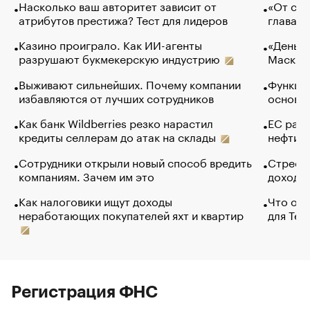
Насколько ваш авторитет зависит от
«От спо
атрибутов престижа? Тест для лидеров
глава к
Казино проиграло. Как ИИ-агенты
«Деньги
разрушают букмекерскую индустрию
Маск в 
Выживают сильнейших. Почему компании
Функции
избавляются от лучших сотрудников
основ э
Как банк Wildberries резко нарастил
ЕС раз
кредиты селлерам до атак на склады
нефти —
Сотрудники открыли новый способ вредить
Стресс 
компаниям. Зачем им это
доходов
Как налоговики ищут доходы
Что обв
неработающих покупателей яхт и квартир
для Tel
Регистрация ФНС