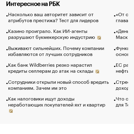
Интересное на РБК
Насколько ваш авторитет зависит от
«От спо
атрибутов престижа? Тест для лидеров
глава к
Казино проиграло. Как ИИ-агенты
«Деньги
разрушают букмекерскую индустрию
Маск в 
Выживают сильнейших. Почему компании
Функции
избавляются от лучших сотрудников
основ э
Как банк Wildberries резко нарастил
ЕС раз
кредиты селлерам до атак на склады
нефти —
Сотрудники открыли новый способ вредить
Стресс 
компаниям. Зачем им это
доходов
Как налоговики ищут доходы
Что обв
неработающих покупателей яхт и квартир
для Tel