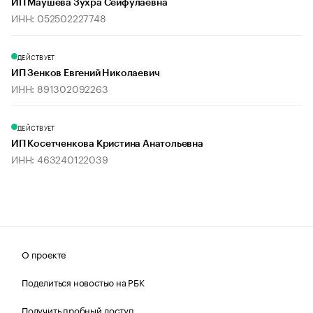
ИП Маушева Зухра Сейфулаевна
ИНН: 052502227748
ДЕЙСТВУЕТ
ИП Зенков Евгений Николаевич
ИНН: 891302092263
ДЕЙСТВУЕТ
ИП Косетченкова Кристина Анатольевна
ИНН: 463240122039
О проекте
Поделиться новостью на РБК
Получить пробный доступ