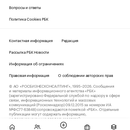
Вопросы и ответы
Политика Cookies РБК
Контактная информация
Редакция
Рассылка РБК Новости
Информация об ограничениях
Правовая информация
О соблюдении авторских прав
© АО «РОСБИЗНЕСКОНСАЛТИНГ»,
1995–2026.
Сообщения
и материалы информационного агентства «РБК»
(зарегистрировано Федеральной службой по надзору в сфере
связи, информационных технологий и массовых
коммуникаций (Роскомнадзор) 09.12.2015 за номером ИА
№ФС77-63848) сопровождаются пометкой «РБК». Отдельные
публикации могут содержать информацию,
не предназначенную для пользователей
до 18 лет.
companycardsfeedback@rbc.ru