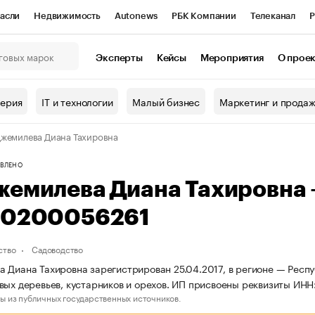
асли
Недвижимость
Autonews
РБК Компании
Телеканал
Р
К Курсы
РБК Life
Тренды
Визионеры
Национальные проекты
Эксперты
Кейсы
Мероприятия
О прое
онный клуб
Исследования
Кредитные рейтинги
Франшизы
Г
терия
IT и технологии
Малый бизнес
Маркетинг и прода
Проверка контрагентов
Политика
Экономика
Бизнес
жемилева Диана Тахировна
ы
ВЛЕНО
жемилева Диана Тахировна
10200056261
ство
Садоводство
 Диана Тахировна зарегистрирован 25.04.2017, в регионе — Респ
вых деревьев, кустарников и орехов. ИП присвоены реквизиты И
ы из публичных государственных источников.