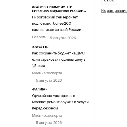
01.30
ФГАОУ ВО РНИМУ ИМ. Н.И.
Выращивание
ПИРОГОВА МИНЗДРАВА РОССИИ
(ПИРОГОВСКИЙ УНИВЕРСИТЕТ)
Пироговский Университет
подготовил более 200
наставников со всей России
Новость
5 августа 2026
«OWC» LTD
Как сохранить бюджет на ДМС,
если страховая подняла цену в
1,5 раза
Мнение эксперта
5 августа 2026
«КАЛИБР»
Оружейная мастерская в
Москве: ремонт оружия и услуги
перед сезоном
Мнение эксперта
5 августа 2026