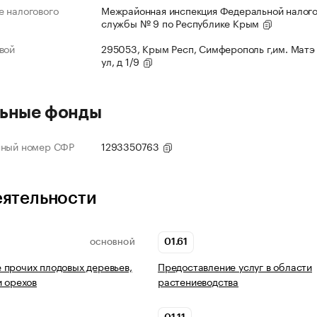
 налогового
Межрайонная инспекция Федеральной налог
службы № 9 по Республике Крым
вой
295053, Крым Респ, Симферополь г,им. Матэ
ул, д 1/9
ьные фонды
нный номер СФР
1293350763
еятельности
01.61
ОСНОВНОЙ
прочих плодовых деревьев,
Предоставление услуг в области
и орехов
растениеводства