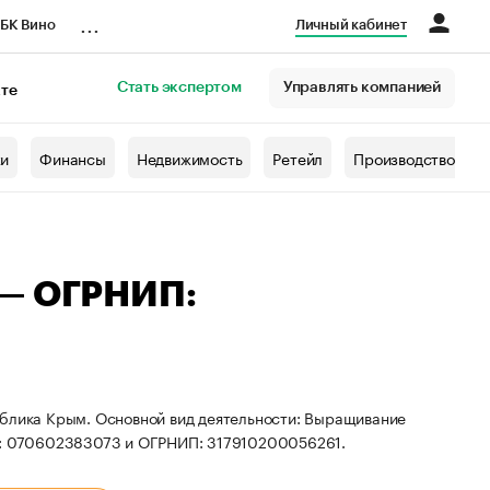
...
БК Вино
Личный кабинет
Стать экспертом
Управлять компанией
кте
азета
жи
Финансы
Недвижимость
Ретейл
Производство
 — ОГРНИП:
ублика Крым. Основной вид деятельности: Выращивание
НН: 070602383073 и ОГРНИП: 317910200056261.