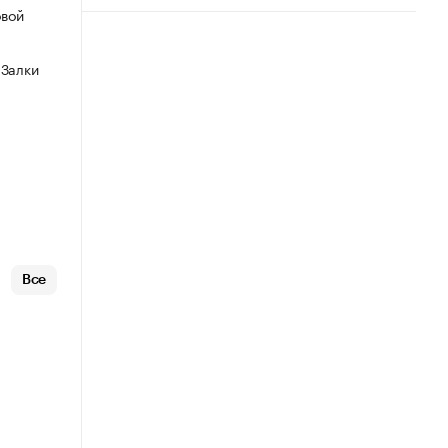
овой
 Залки
Все