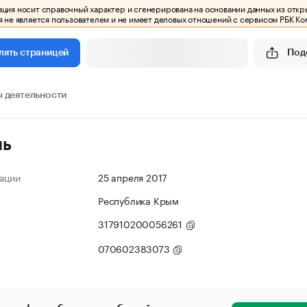
ия носит справочный характер и сгенерирована на основании данных из откр
 не является пользователем и не имеет деловых отношений с сервисом РБК Ко
Под
лять страницей
 деятельности
ль
ации
25 апреля 2017
Республика Крым
317910200056261
070602383073