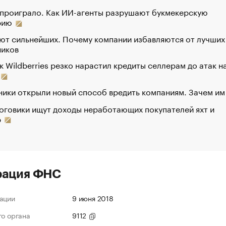
 проиграло. Как ИИ-агенты разрушают букмекерскую
рию
ют сильнейших. Почему компании избавляются от лучших
ников
к Wildberries резко нарастил кредиты селлерам до атак н
ики открыли новый способ вредить компаниям. Зачем им
оговики ищут доходы неработающих покупателей яхт и
р
рация ФНС
ации
9 июня 2018
го органа
9112