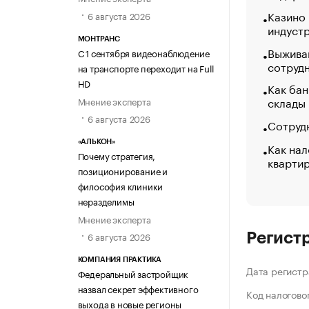
Казино
6 августа 2026
индуст
МОНТРАНС
Выжива
С 1 сентября видеонаблюдение
сотруд
на транспорте переходит на Full
HD
Как бан
склады
Мнение эксперта
6 августа 2026
Сотрудн
«АЛЬКОН»
Как нал
Почему стратегия,
кварти
позиционирование и
философия клиники
неразделимы
Мнение эксперта
6 августа 2026
Регист
КОМПАНИЯ ПРАКТИКА
Дата регистр
Федеральный застройщик
назвал секрет эффективного
Код налогово
выхода в новые регионы