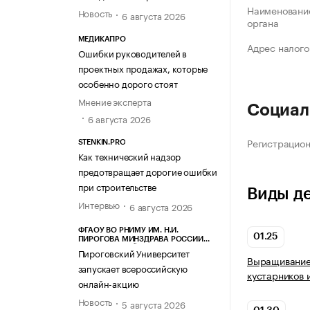
Наименование
Новость
6 августа 2026
органа
МЕДИКАПРО
Адрес налого
Ошибки руководителей в
проектных продажах, которые
особенно дорого стоят
Мнение эксперта
Социал
6 августа 2026
Регистрацио
STENKIN.PRO
Как технический надзор
предотвращает дорогие ошибки
при строительстве
Виды д
Интервью
6 августа 2026
ФГАОУ ВО РНИМУ ИМ. Н.И.
01.25
ПИРОГОВА МИНЗДРАВА РОССИИ
(ПИРОГОВСКИЙ УНИВЕРСИТЕТ)
Пироговский Университет
Выращивание 
запускает всероссийскую
кустарников 
онлайн-акцию
Новость
5 августа 2026