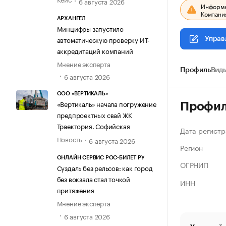
6 августа 2026
Информац
Компания
АРХАНГЕЛ
Минцифры запустило
автоматическую проверку ИТ-
Управ
аккредитаций компаний
Мнение эксперта
Профиль
Виды
6 августа 2026
ООО «ВЕРТИКАЛЬ»
«Вертикаль» начала погружение
Профи
предпроектных свай ЖК
Траектория. Софийская
Дата регистр
Новость
6 августа 2026
Регион
ОНЛАЙН СЕРВИС РОС-БИЛЕТ РУ
ОГРНИП
Суздаль без рельсов: как город
без вокзала стал точкой
ИНН
притяжения
Мнение эксперта
6 августа 2026