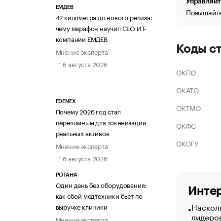
Управляйт
ЕМДЕВ
Повышайте
42 километра до нового релиза:
чему марафон научил СЕО ИТ-
компании ЕМДЕВ
Коды с
Мнение эксперта
6 августа 2026
ОКПО
ОКАТО
EDENEX
ОКТМО
Почему 2026 год стал
переломным для токенизации
ОКФС
реальных активов
ОКОГУ
Мнение эксперта
6 августа 2026
РОТАНА
Один день без оборудования:
Интер
как сбой медтехники бьет по
Насколь
выручке клиники
лидеро
Мнение эксперта