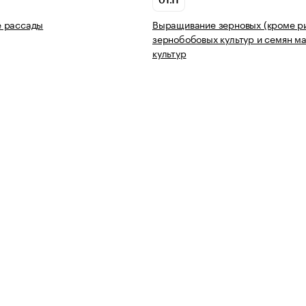
01.11
 рассады
Выращивание зерновых (кроме ри
зернобобовых культур и семян м
культур