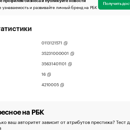
е профилем бизнеса и публикуйте новости
Получить дос
 узнаваемость и развивайте личный бренд на РБК
татистики
0113121571
35231000001
35631401101
16
4210005
есное на РБК
ко ваш авторитет зависит от атрибутов престижа? Тест д
в