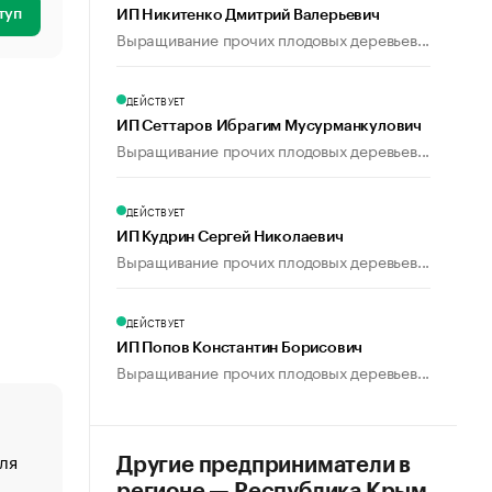
туп
ИП Никитенко Дмитрий Валерьевич
Выращивание прочих плодовых деревьев...
ДЕЙСТВУЕТ
ИП Сеттаров Ибрагим Мусурманкулович
Выращивание прочих плодовых деревьев...
ДЕЙСТВУЕТ
ИП Кудрин Сергей Николаевич
Выращивание прочих плодовых деревьев...
ДЕЙСТВУЕТ
ИП Попов Константин Борисович
Выращивание прочих плодовых деревьев...
ля
«От спорта тело стареет иначе». Как живет глава ко
Другие предприниматели в
создавшей GTA