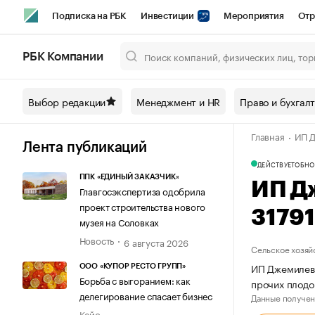
Подписка на РБК
Инвестиции
Мероприятия
Отр
Спорт
Школа управления РБК
РБК Образование
РБ
РБК Компании
Город
Стиль
Крипто
РБК Бизнес-среда
Дискусси
Выбор редакции
Менеджмент и HR
Право и бухгал
Спецпроекты СПб
Конференции СПб
Спецпроекты
Главная
ИП Д
Технологии и медиа
Финансы
Рынок наличной валют
Лента публикаций
ДЕЙСТВУЕТ
ОБНО
ППК «ЕДИНЫЙ ЗАКАЗЧИК»
ИП Д
Главгосэкспертиза одобрила
проект строительства нового
3179
музея на Соловках
Новость
6 августа 2026
Сельское хозяй
ИП Джемилева
ООО «КУПОР РЕСТО ГРУПП»
Борьба с выгоранием: как
прочих плодо
делегирование спасает бизнес
Данные получен
Кейс