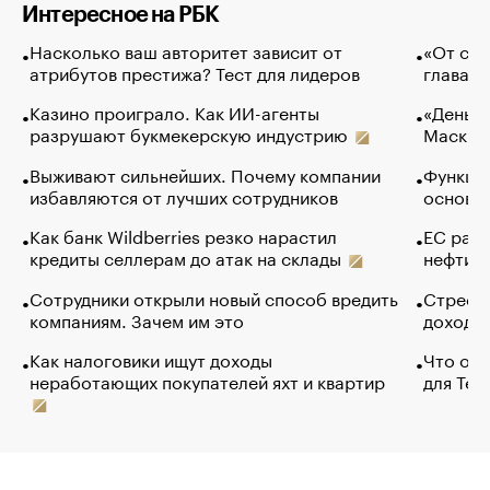
Интересное на РБК
Насколько ваш авторитет зависит от
«От спо
атрибутов престижа? Тест для лидеров
глава к
Казино проиграло. Как ИИ-агенты
«Деньги
разрушают букмекерскую индустрию
Маск в 
Выживают сильнейших. Почему компании
Функции
избавляются от лучших сотрудников
основ э
Как банк Wildberries резко нарастил
ЕС раз
кредиты селлерам до атак на склады
нефти —
Сотрудники открыли новый способ вредить
Стресс 
компаниям. Зачем им это
доходов
Как налоговики ищут доходы
Что обв
неработающих покупателей яхт и квартир
для Tel