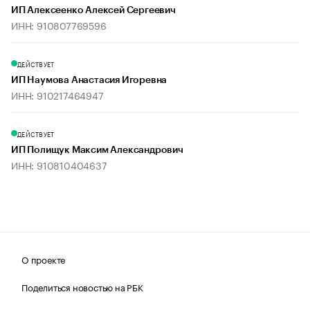
ИП Алексеенко Алексей Сергеевич
ИНН: 910807769596
ДЕЙСТВУЕТ
ИП Наумова Анастасия Игоревна
ИНН: 910217464947
ДЕЙСТВУЕТ
ИП Полищук Максим Александрович
ИНН: 910810404637
О проекте
Поделиться новостью на РБК