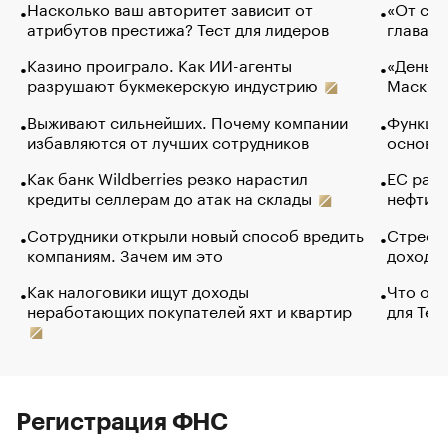
Насколько ваш авторитет зависит от
«От спо
атрибутов престижа? Тест для лидеров
глава к
Казино проиграло. Как ИИ-агенты
«Деньги
разрушают букмекерскую индустрию
Маск в 
Выживают сильнейших. Почему компании
Функции
избавляются от лучших сотрудников
основ э
Как банк Wildberries резко нарастил
ЕС раз
кредиты селлерам до атак на склады
нефти —
Сотрудники открыли новый способ вредить
Стресс 
компаниям. Зачем им это
доходов
Как налоговики ищут доходы
Что обв
неработающих покупателей яхт и квартир
для Tel
Регистрация ФНС