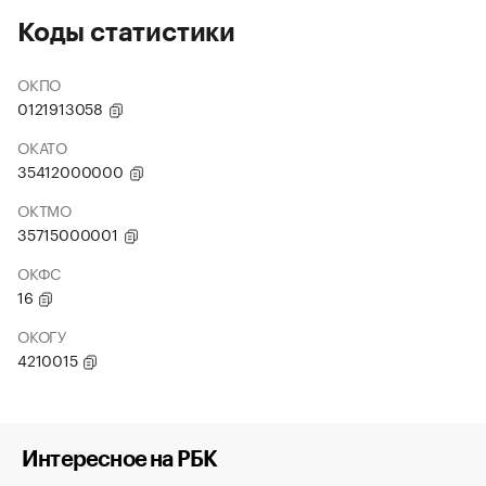
Коды статистики
ОКПО
0121913058
ОКАТО
35412000000
ОКТМО
35715000001
ОКФС
16
ОКОГУ
4210015
Интересное на РБК