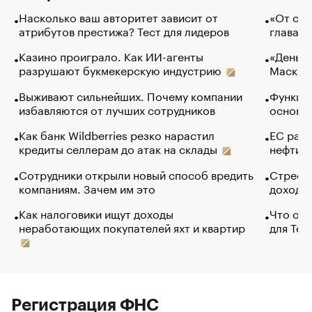
Насколько ваш авторитет зависит от
«От спо
атрибутов престижа? Тест для лидеров
глава к
Казино проиграло. Как ИИ-агенты
«Деньги
разрушают букмекерскую индустрию
Маск в 
Выживают сильнейших. Почему компании
Функции
избавляются от лучших сотрудников
основ э
Как банк Wildberries резко нарастил
ЕС раз
кредиты селлерам до атак на склады
нефти —
Сотрудники открыли новый способ вредить
Стресс 
компаниям. Зачем им это
доходов
Как налоговики ищут доходы
Что обв
неработающих покупателей яхт и квартир
для Tel
Регистрация ФНС