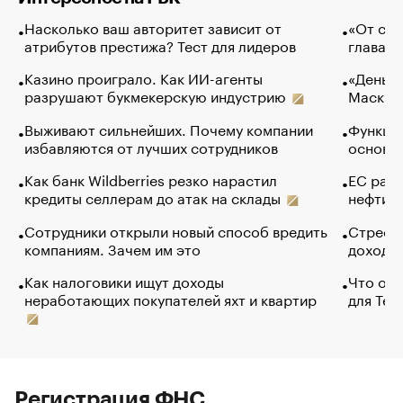
Насколько ваш авторитет зависит от
«От спо
атрибутов престижа? Тест для лидеров
глава к
Казино проиграло. Как ИИ-агенты
«Деньги
разрушают букмекерскую индустрию
Маск в 
Выживают сильнейших. Почему компании
Функции
избавляются от лучших сотрудников
основ э
Как банк Wildberries резко нарастил
ЕС раз
кредиты селлерам до атак на склады
нефти —
Сотрудники открыли новый способ вредить
Стресс 
компаниям. Зачем им это
доходов
Как налоговики ищут доходы
Что обв
неработающих покупателей яхт и квартир
для Tel
Регистрация ФНС