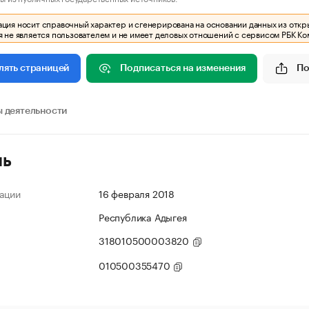
ия носит справочный характер и сгенерирована на основании данных из откр
 не является пользователем и не имеет деловых отношений с сервисом РБК Ко
Подписаться на изменения
По
лять страницей
 деятельности
ль
ации
16 февраля 2018
Республика Адыгея
318010500003820
010500355470