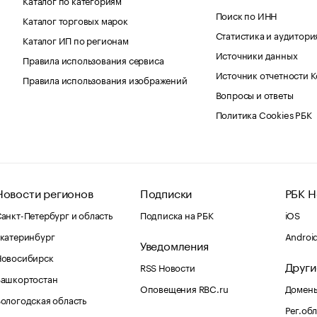
Поиск по ИНН
Каталог торговых марок
Статистика и аудитори
Каталог ИП по регионам
Источники данных
Правила использования сервиса
Источник отчетности 
Правила использования изображений
Вопросы и ответы
Политика Cookies РБК
Новости регионов
Подписки
РБК Н
анкт-Петербург и область
Подписка на РБК
iOS
катеринбург
Androi
Уведомления
Новосибирск
Други
RSS Новости
Башкортостан
Оповещения RBC.ru
Домены
ологодская область
Рег.об