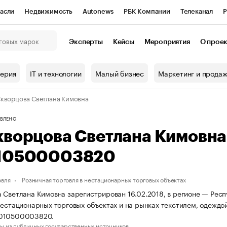
асли
Недвижимость
Autonews
РБК Компании
Телеканал
Р
К Курсы
РБК Life
Тренды
Визионеры
Национальные проекты
Эксперты
Кейсы
Мероприятия
О прое
онный клуб
Исследования
Кредитные рейтинги
Франшизы
Г
терия
IT и технологии
Малый бизнес
Маркетинг и прода
Проверка контрагентов
Политика
Экономика
Бизнес
кворцова Светлана Кимовна
ы
ВЛЕНО
кворцова Светлана Кимовн
10500003820
овля
Розничная торговля в нестационарных торговых объектах
 Светлана Кимовна зарегистрирован 16.02.2018, в регионе — Респ
нестационарных торговых объектах и на рынках текстилем, одежд
010500003820.
ы из публичных государственных источников.