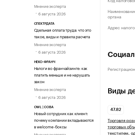
Код налогово
Мнение эксперта
Наименование
6 августа 2026
органа
СПЕКТРДАТА
Адрес налого
Сдельная оплата труда: что это
такое, виды и правила расчета
Мнение эксперта
6 августа 2026
Социал
НЕКО-ФРАНЧ
Налоги во франчайзинге: как
Регистрацио
платить меньше и не нарушать
закон
Мнение эксперта
Виды д
6 августа 2026
OWL | СОВА
47.82
Новый сотрудник как клиент:
почему компании вкладываются
Торговля роз
торговых объ
в welcome-боксы
текстилем, о
Мнение эксперта