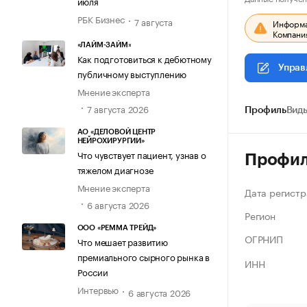
июля
РБК Бизнес
7 августа
Информац
Компания
«ЛАЙМ-ЗАЙМ»
Как подготовиться к дебютному
Управ
публичному выступлению
Мнение эксперта
7 августа 2026
Профиль
Виды
АО «ДЕЛОВОЙ ЦЕНТР
НЕЙРОХИРУРГИИ»
Что чувствует пациент, узнав о
Профи
тяжелом диагнозе
Мнение эксперта
Дата регистр
6 августа 2026
Регион
ООО «РЕММА ТРЕЙД»
ОГРНИП
Что мешает развитию
премиального сырного рынка в
ИНН
России
Интервью
6 августа 2026