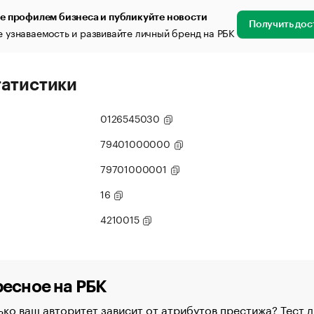
е профилем бизнеса и публикуйте новости
Получить дос
 узнаваемость и развивайте личный бренд на РБК
татистики
0126545030
79401000000
79701000001
16
4210015
есное на РБК
ко ваш авторитет зависит от атрибутов престижа? Тест д