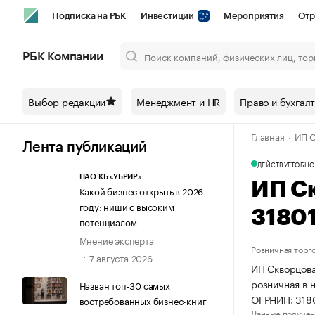
Подписка на РБК
Инвестиции
Мероприятия
Отр
Спорт
Школа управления РБК
РБК Образование
РБ
РБК Компании
Город
Стиль
Крипто
РБК Бизнес-среда
Дискусси
Выбор редакции
Менеджмент и HR
Право и бухгал
Спецпроекты СПб
Конференции СПб
Спецпроекты
Главная
ИП С
Технологии и медиа
Финансы
Рынок наличной валют
Лента публикаций
ДЕЙСТВУЕТ
ОБНО
ПАО КБ «УБРИР»
ИП С
Какой бизнес открыть в 2026
году: ниши с высоким
3180
потенциалом
Мнение эксперта
Розничная торг
7 августа 2026
ИП Скворцова
розничная в 
Назван топ-30 самых
ОГРНИП: 318
востребованных бизнес-книг
Данные получен