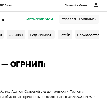
...
БК Вино
Личный кабинет
Стать экспертом
Управлять компанией
кте
азета
жи
Финансы
Недвижимость
Ретейл
Производство
а — ОГРНИП:
ублика Адыгея. Основной вид деятельности: Торговля
ой и обувью. ИП присвоены реквизиты ИНН: 010500355470 и