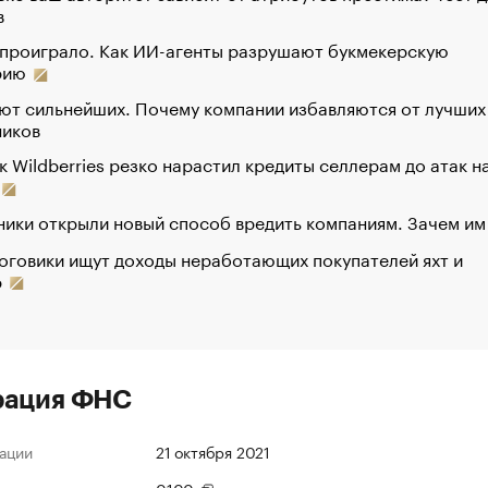
в
 проиграло. Как ИИ-агенты разрушают букмекерскую
рию
ют сильнейших. Почему компании избавляются от лучших
ников
к Wildberries резко нарастил кредиты селлерам до атак н
ики открыли новый способ вредить компаниям. Зачем им
оговики ищут доходы неработающих покупателей яхт и
р
рация ФНС
ации
21 октября 2021