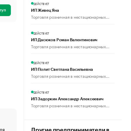
ДЕЙСТВУЕТ
туп
ИП Живец Яна
Торговля розничная в нестационарных...
ДЕЙСТВУЕТ
ИП Дасюков Роман Валентинович
Торговля розничная в нестационарных...
ДЕЙСТВУЕТ
ИП Полит Светлана Васильевна
Торговля розничная в нестационарных...
ДЕЙСТВУЕТ
ИП Задоркин Александр Алексеевич
Торговля розничная в нестационарных...
ля
«От спорта тело стареет иначе». Как живет глава ко
Другие предприниматели в