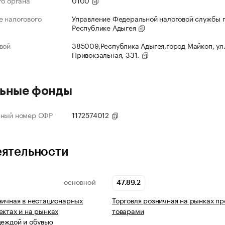
го органа
0100
 налогового
Управление Федеральной налоговой службы 
Республике Адыгея
вой
385009,Республика Адыгея,город Майкоп, ул
Привокзальная, 331.
ьные фонды
нный номер СФР
1172574012
еятельности
47.89.2
ОСНОВНОЙ
ничная в нестационарных
Торговля розничная на рынках п
ектах и на рынках
товарами
деждой и обувью