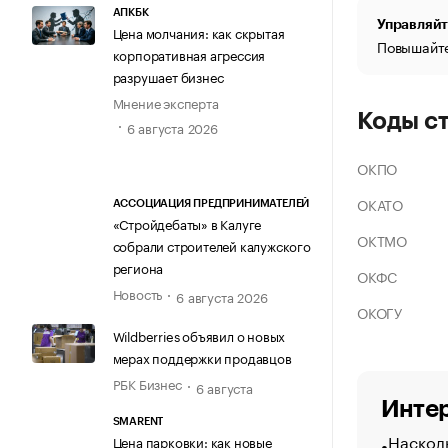
АПКБК
Управляйт
Цена молчания: как скрытая
Повышайте
корпоративная агрессия
разрушает бизнес
Мнение эксперта
Коды с
6 августа 2026
ОКПО
ОКАТО
АССОЦИАЦИЯ ПРЕДПРИНИМАТЕЛЕЙ
«Стройдебаты» в Калуге
ОКТМО
собрали строителей калужского
региона
ОКФС
Новость
6 августа 2026
ОКОГУ
Wildberries объявил о новых
мерах поддержки продавцов
РБК Бизнес
6 августа
Интер
SMARENT
Насколь
Цена парковки: как новые