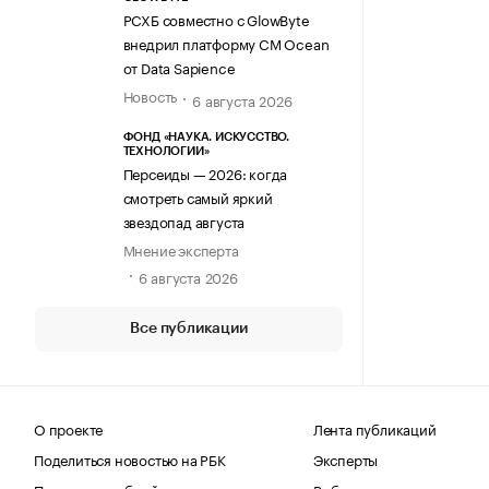
РСХБ совместно с GlowByte
внедрил платформу CM Ocean
от Data Sapience
Новость
6 августа 2026
ФОНД «НАУКА. ИСКУССТВО.
ТЕХНОЛОГИИ»
Персеиды — 2026: когда
смотреть самый яркий
звездопад августа
Мнение эксперта
6 августа 2026
Все публикации
О проекте
Лента публикаций
Поделиться новостью на РБК
Эксперты
Получить пробный доступ
Выбор редакции