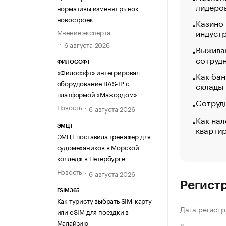
лидеро
нормативы изменят рынок
новостроек
Казино
индуст
Мнение эксперта
6 августа 2026
Выжива
сотруд
ФИЛОСОФТ
«Философт» интегрировал
Как бан
оборудование BAS-IP с
склады
платформой «Мажордом»
Сотрудн
Новость
6 августа 2026
Как нал
кварти
ЭМЦТ
ЭМЦТ поставила тренажер для
судомехаников в Морской
колледж в Петербурге
Новость
6 августа 2026
Регист
ESIM365
Как туристу выбрать SIM-карту
Дата регистр
или eSIM для поездки в
Малайзию