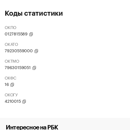
Коды статистики
ОКПО
0127815589
ОКАТО
79230559000
ОКТМО
79630159051
ОКФС
16
ОКОГУ
4210015
Интересное на РБК