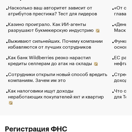
Насколько ваш авторитет зависит от
«От спо
атрибутов престижа? Тест для лидеров
глава к
Казино проиграло. Как ИИ-агенты
«Деньги
разрушают букмекерскую индустрию
Маск в 
Выживают сильнейших. Почему компании
Функции
избавляются от лучших сотрудников
основ э
Как банк Wildberries резко нарастил
ЕС раз
кредиты селлерам до атак на склады
нефти —
Сотрудники открыли новый способ вредить
Стресс 
компаниям. Зачем им это
доходов
Как налоговики ищут доходы
Что обв
неработающих покупателей яхт и квартир
для Tel
Регистрация ФНС