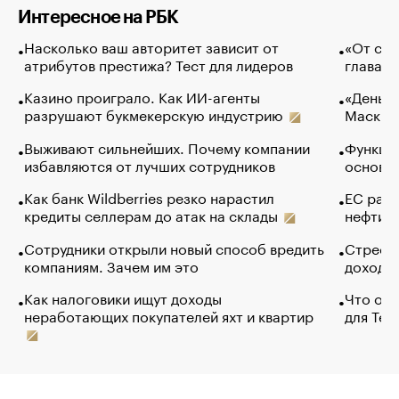
Интересное на РБК
Насколько ваш авторитет зависит от
«От спо
атрибутов престижа? Тест для лидеров
глава к
Казино проиграло. Как ИИ-агенты
«Деньги
разрушают букмекерскую индустрию
Маск в 
Выживают сильнейших. Почему компании
Функции
избавляются от лучших сотрудников
основ э
Как банк Wildberries резко нарастил
ЕС раз
кредиты селлерам до атак на склады
нефти —
Сотрудники открыли новый способ вредить
Стресс 
компаниям. Зачем им это
доходов
Как налоговики ищут доходы
Что обв
неработающих покупателей яхт и квартир
для Tel