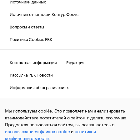
Источники данных
Источник отчетности Контур.Фокус
Вопросы и ответы
Политика Cookies РБК
Контактная информация
Редакция
Рассылка РБК Новости
Информация об ограничениях
Правовая информация
О соблюдении авторских прав
Мы используем cookie. Это позволяет нам анализировать
© АО «РОСБИЗНЕСКОНСАЛТИНГ»,
1995–2026.
Сообщения
и материалы информационного агентства «РБК»
взаимодействие посетителей с сайтом и делать его лучше.
(зарегистрировано Федеральной службой по надзору в сфере
Продолжая пользоваться сайтом, вы соглашаетесь с
связи, информационных технологий и массовых
использованием файлов cookie
и
политикой
коммуникаций (Роскомнадзор) 09.12.2015 за номером ИА
№ФС77-63848) сопровождаются пометкой «РБК». Отдельные
конфиденциальности
.