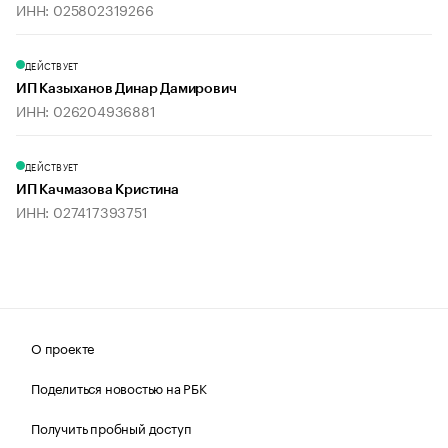
ИНН: 025802319266
ДЕЙСТВУЕТ
ИП Казыханов Динар Дамирович
ИНН: 026204936881
ДЕЙСТВУЕТ
ИП Качмазова Кристина
ИНН: 027417393751
О проекте
Поделиться новостью на РБК
Получить пробный доступ