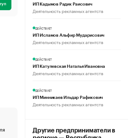
туп
ИП Кадымов Радик Раисович
Деятельность рекламных агентств
ДЕЙСТВУЕТ
ИП Исламов Альфир Мударисович
Деятельность рекламных агентств
ДЕЙСТВУЕТ
ИП Катулевская Наталья Ивановна
Деятельность рекламных агентств
ДЕЙСТВУЕТ
ИП Минникаев Ильдар Рафикович
Деятельность рекламных агентств
ля
«От спорта тело стареет иначе». Как живет глава ко
Другие предприниматели в
создавшей GTA