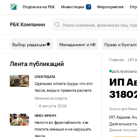
Подписка на РБК
Инвестиции
Мероприятия
Отр
Спорт
Школа управления РБК
РБК Образование
РБ
РБК Компании
Город
Стиль
Крипто
РБК Бизнес-среда
Дискусси
Выбор редакции
Менеджмент и HR
Право и бухгал
Спецпроекты СПб
Конференции СПб
Спецпроекты
Главная
ИП А
Технологии и медиа
Финансы
Рынок наличной валют
Лента публикаций
ДЕЙСТВУЕТ
ОБНО
СПЕКТРДАТА
ИП А
Сдельная оплата труда: что это
такое, виды и правила расчета
3180
Мнение эксперта
6 августа 2026
Услуги для бизн
ИП Авдеев Ан
НЕКО-ФРАНЧ
Налоги во франчайзинге: как
Деятельност
платить меньше и не нарушать
Данные получен
закон