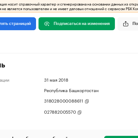
ия носит справочный характер и сгенерирована на основании данных из откр
 не является пользователем и не имеет деловых отношений с сервисом РБК Ко
Подписаться на изменения
По
лять страницей
ль
ации
31 мая 2018
Республика Башкортостан
318028000088611
027882005570