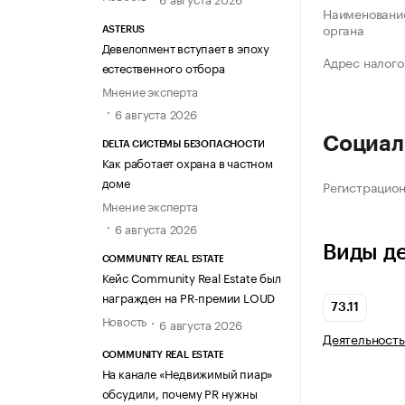
Наименование
органа
ASTERUS
Девелопмент вступает в эпоху
Адрес налого
естественного отбора
Мнение эксперта
6 августа 2026
Социал
DELTA СИСТЕМЫ БЕЗОПАСНОСТИ
Как работает охрана в частном
доме
Регистрацио
Мнение эксперта
6 августа 2026
Виды д
COMMUNITY REAL ESTATE
Кейс Community Real Estate был
награжден на PR-премии LOUD
73.11
Новость
6 августа 2026
Деятельность
COMMUNITY REAL ESTATE
На канале «Недвижимый пиар»
обсудили, почему PR нужны