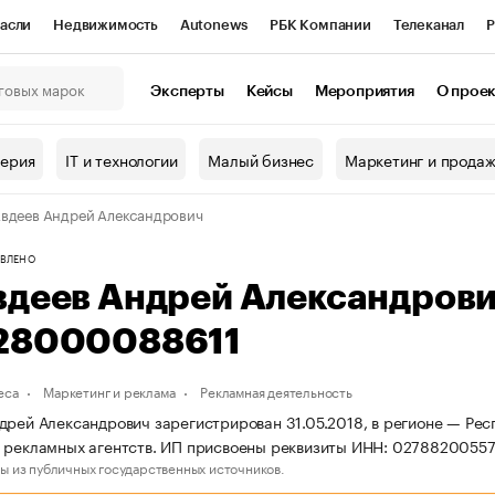
асли
Недвижимость
Autonews
РБК Компании
Телеканал
Р
К Курсы
РБК Life
Тренды
Визионеры
Национальные проекты
Эксперты
Кейсы
Мероприятия
О прое
онный клуб
Исследования
Кредитные рейтинги
Франшизы
Г
терия
IT и технологии
Малый бизнес
Маркетинг и прода
Проверка контрагентов
Политика
Экономика
Бизнес
вдеев Андрей Александрович
ы
ВЛЕНО
вдеев Андрей Александров
28000088611
еса
Маркетинг и реклама
Рекламная деятельность
дрей Александрович зарегистрирован 31.05.2018, в регионе — Рес
ь рекламных агентств. ИП присвоены реквизиты ИНН: 0278820055
ы из публичных государственных источников.