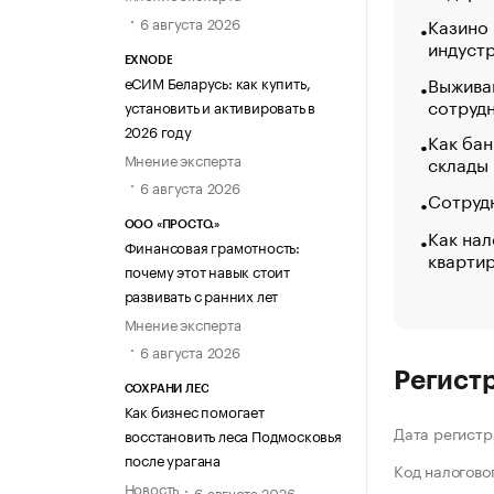
6 августа 2026
Казино
индуст
EXNODE
Выжива
еСИМ Беларусь: как купить,
сотруд
установить и активировать в
2026 году
Как бан
Мнение эксперта
склады
6 августа 2026
Сотрудн
ООО «ПРОСТО.»
Как нал
Финансовая грамотность:
кварти
почему этот навык стоит
развивать с ранних лет
Мнение эксперта
6 августа 2026
Регист
СОХРАНИ ЛЕС
Как бизнес помогает
Дата регистр
восстановить леса Подмосковья
после урагана
Код налогово
Новость
6 августа 2026