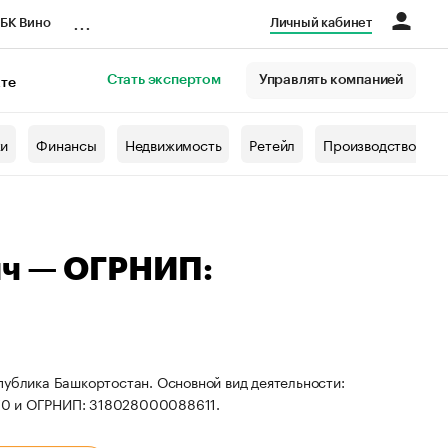
...
БК Вино
Личный кабинет
Стать экспертом
Управлять компанией
кте
азета
жи
Финансы
Недвижимость
Ретейл
Производство
ич — ОГРНИП:
публика Башкортостан. Основной вид деятельности:
70 и ОГРНИП: 318028000088611.