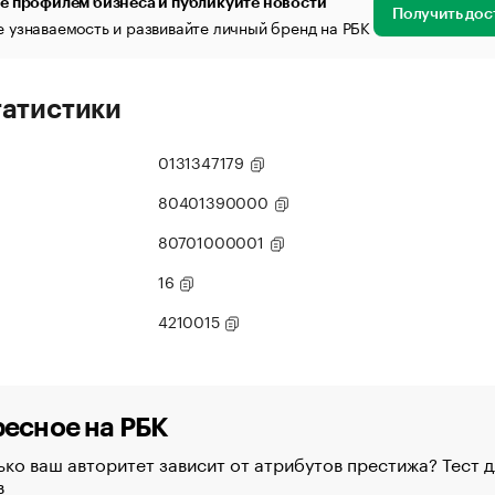
е профилем бизнеса и публикуйте новости
Получить дос
 узнаваемость и развивайте личный бренд на РБК
татистики
0131347179
80401390000
80701000001
16
4210015
есное на РБК
ко ваш авторитет зависит от атрибутов престижа? Тест д
в