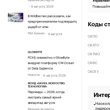
Управляйт
Повышайте
6 августа 2026
В Wildberries рассказали, как
предпринимателям подтвердить
Коды с
ущерб от атак
РБК Бизнес
6 августа
ОКПО
ОКАТО
ОКТМО
GLOWBYTE
РСХБ совместно с GlowByte
ОКФС
внедрил платформу CM Ocean
от Data Sapience
ОКОГУ
Новость
6 августа 2026
ФОНД «НАУКА. ИСКУССТВО.
ТЕХНОЛОГИИ»
Персеиды — 2026: когда
Интер
смотреть самый яркий
Насколь
звездопад августа
лидеро
Мнение эксперта