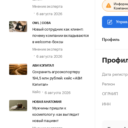
Информац
Мнение эксперта
Компания
6 августа 2026
Управ
OWL | СОВА
Новый сотрудник как клиент:
почему компании вкладываются
Профиль
в welcome-боксы
Мнение эксперта
6 августа 2026
Профи
АВИ КЭПИТАЛ
Сохранить агроэкспортеру
Дата регистр
194,5 млн рублей: кейс «АВИ
Регион
Кэпитал»
Кейс
6 августа 2026
ОГРНИП
ИНН
НОВАЯ АНАТОМИЯ
Мужчины пришли к
косметологу: как выглядит
новый пациент
Мнение эксперта