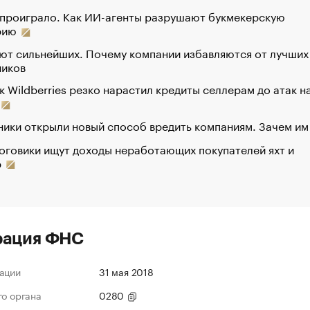
 проиграло. Как ИИ-агенты разрушают букмекерскую
рию
ют сильнейших. Почему компании избавляются от лучших
ников
к Wildberries резко нарастил кредиты селлерам до атак н
ики открыли новый способ вредить компаниям. Зачем им
оговики ищут доходы неработающих покупателей яхт и
р
рация ФНС
ации
31 мая 2018
го органа
0280