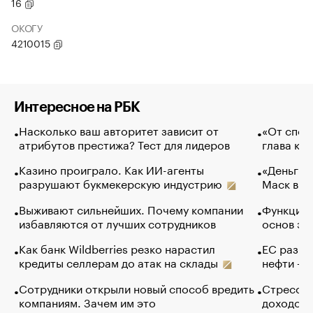
16
ОКОГУ
4210015
Интересное на РБК
Насколько ваш авторитет зависит от
«От спор
атрибутов престижа? Тест для лидеров
глава ко
Казино проиграло. Как ИИ-агенты
«Деньги б
разрушают букмекерскую индустрию
Маск в и
Выживают сильнейших. Почему компании
Функции 
избавляются от лучших сотрудников
основ эф
Как банк Wildberries резко нарастил
ЕС разре
кредиты селлерам до атак на склады
нефти — 
Сотрудники открыли новый способ вредить
Стресс о
компаниям. Зачем им это
доходов 