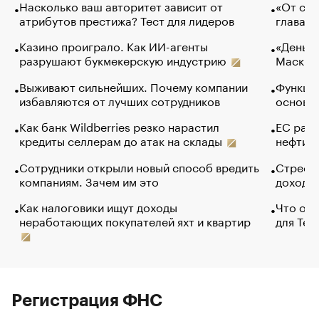
Насколько ваш авторитет зависит от
«От спо
атрибутов престижа? Тест для лидеров
глава к
Казино проиграло. Как ИИ-агенты
«Деньги
разрушают букмекерскую индустрию
Маск в 
Выживают сильнейших. Почему компании
Функции
избавляются от лучших сотрудников
основ э
Как банк Wildberries резко нарастил
ЕС раз
кредиты селлерам до атак на склады
нефти —
Сотрудники открыли новый способ вредить
Стресс 
компаниям. Зачем им это
доходов
Как налоговики ищут доходы
Что обв
неработающих покупателей яхт и квартир
для Tel
Регистрация ФНС