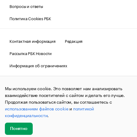
Вопросы и ответы
Политика Cookies РБК
Контактная информация
Редакция
Рассылка РБК Новости
Информация об ограничениях
Правовая информация
О соблюдении авторских прав
Мы используем cookie. Это позволяет нам анализировать
© АО «РОСБИЗНЕСКОНСАЛТИНГ»,
1995–2026.
Сообщения
и материалы информационного агентства «РБК»
взаимодействие посетителей с сайтом и делать его лучше.
(зарегистрировано Федеральной службой по надзору в сфере
Продолжая пользоваться сайтом, вы соглашаетесь с
связи, информационных технологий и массовых
использованием файлов cookie
и
политикой
коммуникаций (Роскомнадзор) 09.12.2015 за номером ИА
№ФС77-63848) сопровождаются пометкой «РБК». Отдельные
конфиденциальности
.
публикации могут содержать информацию,
не предназначенную для пользователей
до 18 лет.
companycardsfeedback@rbc.ru
Понятно