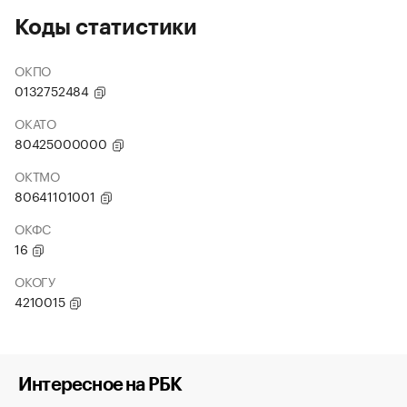
Коды статистики
ОКПО
0132752484
ОКАТО
80425000000
ОКТМО
80641101001
ОКФС
16
ОКОГУ
4210015
Интересное на РБК