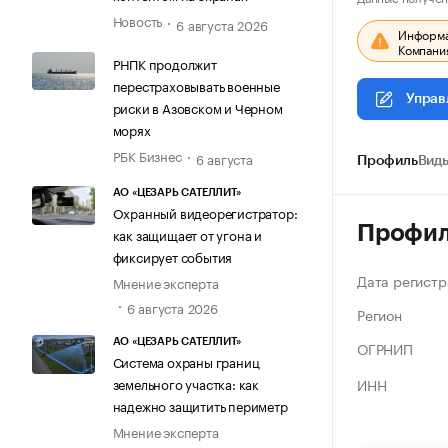
Новость
6 августа 2026
Информац
Компания
РНПК продолжит
перестраховывать военные
Управ
риски в Азовском и Черном
морях
РБК Бизнес
6 августа
Профиль
Виды
АО «ЦЕЗАРЬ САТЕЛЛИТ»
Охранный видеорегистратор:
Профи
как защищает от угона и
фиксирует события
Дата регистр
Мнение эксперта
6 августа 2026
Регион
АО «ЦЕЗАРЬ САТЕЛЛИТ»
ОГРНИП
Система охраны границ
ИНН
земельного участка: как
надежно защитить периметр
Мнение эксперта