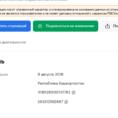
ия носит справочный характер и сгенерирована на основании данных из откр
 не является пользователем и не имеет деловых отношений с сервисом РБК Ко
Подписаться на изменения
По
лять страницей
 деятельности
ль
ации
9 августа 2018
Республика Башкортостан
318028000131782
263212592887