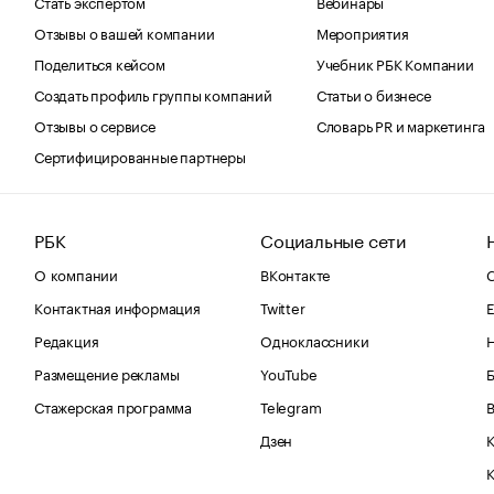
Стать экспертом
Вебинары
Отзывы о вашей компании
Мероприятия
Поделиться кейсом
Учебник РБК Компании
Создать профиль группы компаний
Статьи о бизнесе
Отзывы о сервисе
Словарь PR и маркетинга
Сертифицированные партнеры
РБК
Социальные сети
О компании
ВКонтакте
С
Контактная информация
Twitter
Е
Редакция
Одноклассники
Размещение рекламы
YouTube
Стажерская программа
Telegram
В
Дзен
К