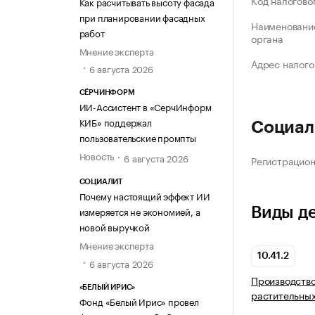
Код налогово
Как расчитывать высоту фасада
при планировании фасадных
Наименование
работ
органа
Мнение эксперта
Адрес налого
6 августа 2026
СЁРЧИНФОРМ
ИИ-Ассистент в «СерчИнформ
КИБ» поддержал
Социал
пользовательские промпты
Новость
6 августа 2026
Регистрацио
СОЦИАЛИТ
Почему настоящий эффект ИИ
Виды д
измеряется не экономией, а
новой выручкой
Мнение эксперта
10.41.2
6 августа 2026
Производств
«БЕЛЫЙ ИРИС»
растительных
Фонд «Белый Ирис» провел