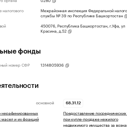
го органа
0280
 налогового
Межрайонная инспекция Федеральной налог
службы № 39 по Республике Башкортостан
вой
450076, Республика Башкортостан, г.Уфа, ул
Красина, д.52
ьные фонды
нный номер СФР
1314805936
еятельности
68.31.12
ОСНОВНОЙ
о нерафинированных
Предоставление посреднических 
 масел и их фракций
при купле-продаже нежилого
недвижимого имущества за возн