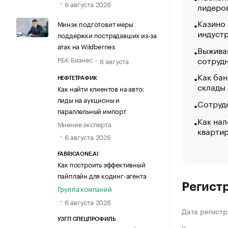
6 августа 2026
лидеро
Казино
Минэк подготовит меры
индуст
поддержки пострадавших из-за
атак на Wildberries
Выжива
сотруд
РБК Бизнес
6 августа
Как бан
НЕФТЕТРАФИК
склады
Как найти клиентов на авто:
лиды на аукционы и
Сотрудн
параллельный импорт
Как нал
Мнение эксперта
кварти
6 августа 2026
FABRICAONE.AI
Как построить эффективный
пайплайн для кодинг-агента
Регист
Группа компаний
6 августа 2026
Дата регистр
УЗГП СПЕЦПРОФИЛЬ