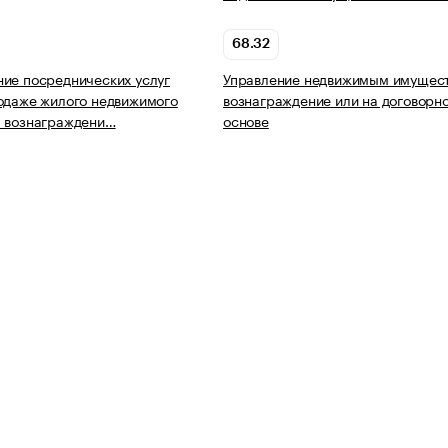
68.32
ие посреднических услуг
Управление недвижимым имущест
одаже жилого недвижимого
вознаграждение или на договорн
а вознаграждени…
основе