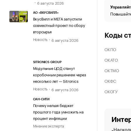
6 августа 2026
Управляйт
Повышайте
АО «ВКУСВИЛЛ»
ВкусВилл и МЕГА запустили
совместный проект по сбору
вторсырья
Коды с
Новость
6 августа 2026
ОКПО
ОКАТО
SITRONICS GROUP
Модульные ЦОД станут
ОКТМО
коробочным решением через
ОКФС
несколько лет — Sitronics
Новость
6 августа 2026
ОКОГУ
САН-СИТИ
Почему нельзя бюджет
прошлого года умножить на
процент инфляции
Интер
Мнение эксперта
Насколь