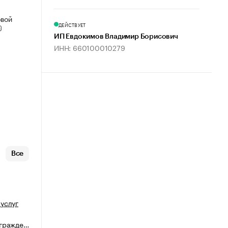
овой
ДЕЙСТВУЕТ
ИП Евдокимов Владимир Борисович
ИНН: 660100010279
Все
услуг
агражде…