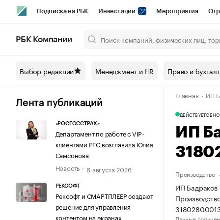
Подписка на РБК
Инвестиции
Мероприятия
Отр
Спорт
Школа управления РБК
РБК Образование
РБ
РБК Компании
Город
Стиль
Крипто
РБК Бизнес-среда
Дискусси
Выбор редакции
Менеджмент и HR
Право и бухгал
Спецпроекты СПб
Конференции СПб
Спецпроекты
Главная
ИП Б
Технологии и медиа
Финансы
Рынок наличной валют
Лента публикаций
ДЕЙСТВУЕТ
ОБНО
«РОСГОССТРАХ»
ИП Б
Департамент по работе с VIP-
клиентами РГС возглавила Юлия
3180
Самсонова
Новость
6 августа 2026
Производство
ИП Бадраков 
РЕКСОФТ
Рексофт и СМАРТПЛЕЕР создают
Производство
решение для управления
31802800013
контентом на экранах
Данные получен