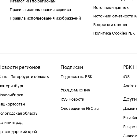
Каталог ИП по регионам
Источники данных
Правила использования сервиса
Источник отчетности 
Правила использования изображений
Вопросы и ответы
Политика Cookies РБК
Новости регионов
Подписки
РБК Н
анкт-Петербург и область
Подписка на РБК
iOS
катеринбург
Androi
Уведомления
Новосибирск
Други
RSS Новости
Башкортостан
Оповещения RBC.ru
Домены
ологодская область
Рег.об
Калининград
Рег.ре
раснодарский край
Знаком