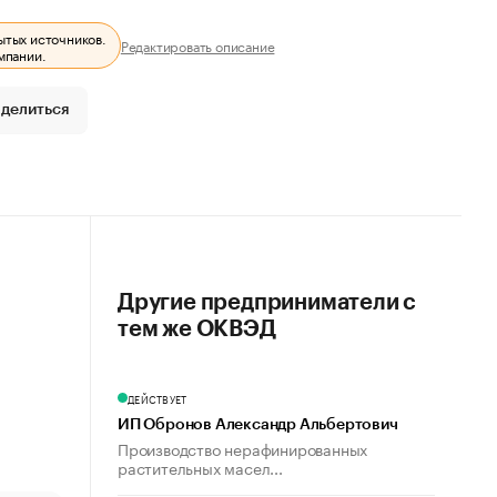
ытых источников.
Редактировать описание
мпании.
делиться
Другие предприниматели с
тем же ОКВЭД
ДЕЙСТВУЕТ
ИП Обронов Александр Альбертович
Производство нерафинированных
растительных масел...