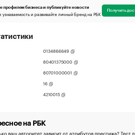
е профилем бизнеса и публикуйте новости
Получить дос
 узнаваемость и развивайте личный бренд на РБК
татистики
0134866649
80401375000
80701000001
16
4210015
есное на РБК
ко ваш авторитет зависит от атрибутов престижа? Тест д