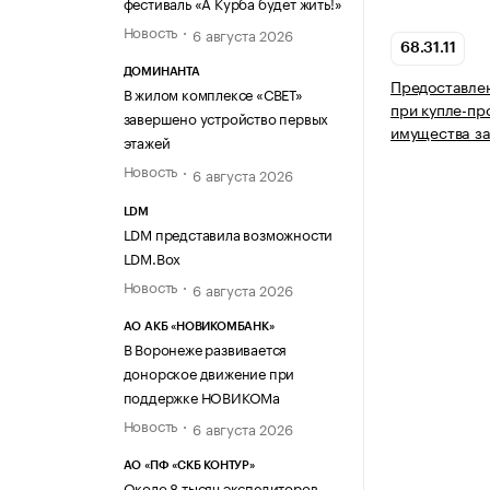
фестиваль «А Курба будет жить!»
Новость
6 августа 2026
68.31.11
ДОМИНАНТА
Предоставлен
В жилом комплексе «СВЕТ»
при купле-пр
завершено устройство первых
имущества з
этажей
Новость
6 августа 2026
LDM
LDM представила возможности
LDM.Box
Новость
6 августа 2026
АО АКБ «НОВИКОМБАНК»
В Воронеже развивается
донорское движение при
поддержке НОВИКОМа
Новость
6 августа 2026
АО «ПФ «СКБ КОНТУР»
Около 8 тысяч экспедиторов