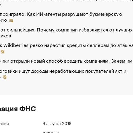
в
 проиграло. Как ИИ-агенты разрушают букмекерскую
рию
ют сильнейших. Почему компании избавляются от лучших
ников
к Wildberries резко нарастил кредиты селлерам до атак н
ики открыли новый способ вредить компаниям. Зачем им
оговики ищут доходы неработающих покупателей яхт и
р
рация ФНС
ации
9 августа 2018