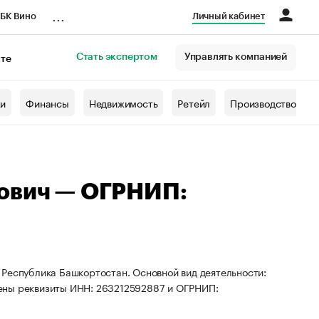
...
БК Вино
Личный кабинет
Стать экспертом
Управлять компанией
кте
азета
жи
Финансы
Недвижимость
Ретейл
Производство
сович — ОГРНИП:
 Республика Башкортостан. Основной вид деятельности:
ены реквизиты ИНН: 263212592887 и ОГРНИП: