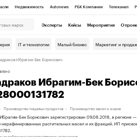
асли
Недвижимость
Autonews
РБК Компании
Телеканал
Р
К Курсы
РБК Life
Тренды
Визионеры
Национальные проекты
Эксперты
Кейсы
Мероприятия
О прое
онный клуб
Исследования
Кредитные рейтинги
Франшизы
Г
терия
IT и технологии
Малый бизнес
Маркетинг и прода
Проверка контрагентов
Политика
Экономика
Бизнес
адраков Ибрагим-Бек Борисович
ы
ВЛЕНО
адраков Ибрагим-Бек Бори
28000131782
Производство пищевых продуктов
Производство масел и жиров
Ибрагим-Бек Борисович зарегистрирован 09.08.2018, в регионе —
 нерафинированных растительных масел и их фракций. ИП присво
1782.
ы из публичных государственных источников.