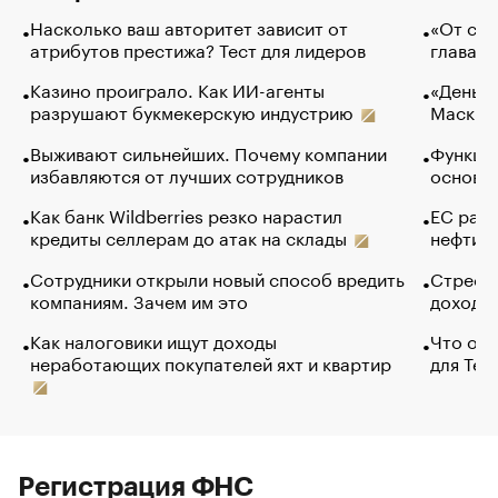
Насколько ваш авторитет зависит от
«От спо
атрибутов престижа? Тест для лидеров
глава к
Казино проиграло. Как ИИ-агенты
«Деньги
разрушают букмекерскую индустрию
Маск в 
Выживают сильнейших. Почему компании
Функции
избавляются от лучших сотрудников
основ э
Как банк Wildberries резко нарастил
ЕС раз
кредиты селлерам до атак на склады
нефти —
Сотрудники открыли новый способ вредить
Стресс 
компаниям. Зачем им это
доходов
Как налоговики ищут доходы
Что обв
неработающих покупателей яхт и квартир
для Tel
Регистрация ФНС