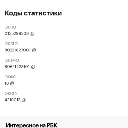
Коды статистики
ОКПО
0135299306
ОКАТО
80221823001
ОКТМО
80621423101
ОКФС
16
ОКОГУ
4210015
Интересное на РБК